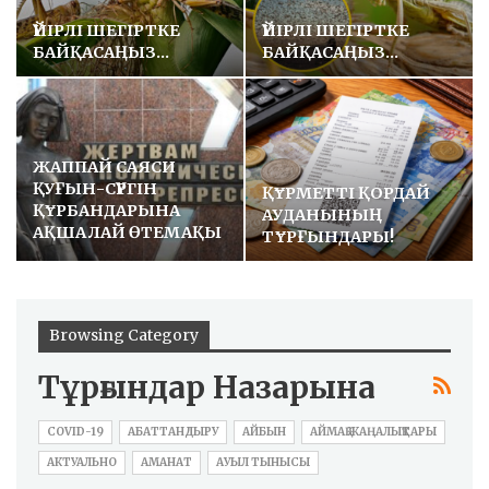
ҮЙІРЛІ ШЕГІРТКЕ
ҮЙІРЛІ ШЕГІРТКЕ
БАЙҚАСАҢЫЗ…
БАЙҚАСАҢЫЗ…
ЖАППАЙ САЯСИ
ҚУҒЫН-СҮРГІН
ҚҰРМЕТТІ ҚОРДАЙ
ҚҰРБАНДАРЫНА
АУДАНЫНЫҢ
АҚШАЛАЙ ӨТЕМАҚЫ
ТҰРҒЫНДАРЫ!
ТӨЛЕУ
Browsing Category
Тұрғындар Назарына
COVID-19
АБАТТАНДЫРУ
АЙБЫН
АЙМАҚ ЖАҢАЛЫҚТАРЫ
АКТУАЛЬНО
АМАНАТ
АУЫЛ ТЫНЫСЫ