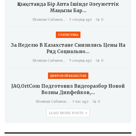
Қазақстанда Бір Апта Ішінде Әлеуметтік
Маңызы Бар…
Шолпан Сабанова
5 секунд ago
0
СТАТИСТИКА
За Неделю В Казахстане Снизились Цены На
Ряд Социально…
Шолпан Сабанова
9 секунд ago
0
ЦИФРОВОЙ КАЗАХСТАН
JAQ.OrtCom Подготовил Видеоразбор Новой
Волны Дипфейков,…
Шолпан Сабанова
1 час ago
0
LOAD MORE POSTS