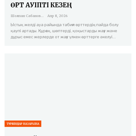
ӨРТ ҚАУІПТІ КЕЗЕҢ
Шолпан Сабанова
Апр 8, 2026
Ыстық желді ауа райында табиғи өрттердің пайда болу
қаупі артады. Құрғақ, шөптерді, қоқыстарды жағу және
дұрыс емес жерлерде от жағу үлкен өрттерге әкелуі…
ТҰРҒЫНДАР НАЗАРЫНА