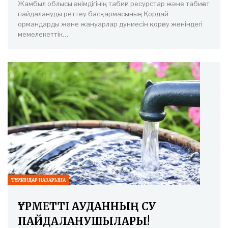
Жамбыл облысы әкімдігінің табиғи ресурстар және табиғат
пайдалануды реттеу басқармасының Қордай
ормандарды және жануарлар дуниесін қорғау жөніндегі
мемелекеттік…
ТҰРҒЫНДАР НАЗАРЫНА
ҚҰРМЕТТІ АУДАННЫҢ СУ
ПАЙДАЛАНУШЫЛАРЫ!