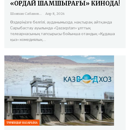
«ҚОРДАЙ ШАМШЫРАҒЫ» КИНОДА!
Шолпан Сабанова
Апр 8, 2026
Өздеріңізге белгілі, ауданымызда, нақтырақ айтқанда
Сарыбастау ауылында «Qazaqstan» ұлттық
телеарнасының тапсырысы бойынша отандық «Құдаша
қыз» комедиялық…
ТҰРҒЫНДАР НАЗАРЫНА