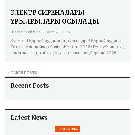
ЭЛЕКТР СИРЕНАЛАРЫ
ҚҰРЫЛҒЫЛАРЫ ҚОСЫЛАДЫ
Шолпан Сабанова
Фев 25, 2026
Құрметті Қордай ауданының тұрғындары! Қордай ауданы
Төтенше жағдайлар бөлімі «Көктем-2026» Республикалық
командалық-штабтық оқу-жаттығуы шеңберінде 2026…
OLDER POSTS
Recent Posts
Latest News
СТАТИСТИКА