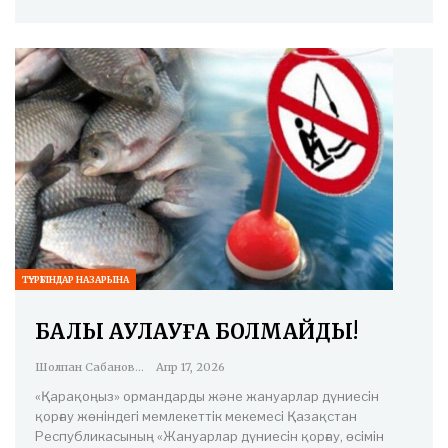
ТҰРҒЫНДАР НАЗАРЫНА
БАЛЫҚ АУЛАУҒА БОЛМАЙДЫ!
Шолпан Сабанова
Апр 17, 2026
«Қарақоңыз» ормандарды және жануарлар дүниесін
қорғау жөніндегі мемлекеттік мекемесі Қазақстан
Республикасының «Жануарлар дүниесін қорғау, өсімін