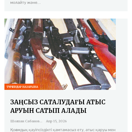
молайту және…
ТҰРҒЫНДАР НАЗАРЫНА
ЗАҢСЫЗ САҚТАЛУДАҒЫ АТЫС
ҚАРУЫН САТЫП АЛАДЫ
Шолпан Сабанова
Апр 15, 2026
Қоғамдық қауіпсіздікті қамтамасыз ету, атыс қаруы мен