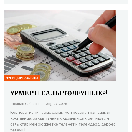
ТҰРҒЫНДАР НАЗАРЫНА
ҚҰРМЕТТІ САЛЫҚ ТӨЛЕУШІЛЕР!
Шолпан Сабанова
Апр 27, 2026
Корпоративтік табыс салығы мен қосылған құн салығын
қоспағанда, заңды тұлғаның құрылымдық бөлімшесін
салықтар мен бюджетке төленетін төлемдерді дербес
төлеуші…