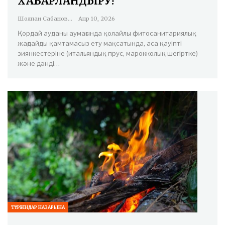
ХАБАРЛАНДЫРУ!
Шолпан Сабанова
Апр 10, 2026
Қордай ауданы аумағында қолайлы фитосанитариялық
жағдайды қамтамасыз ету мақсатында, аса қауіпті
зиянкестеріне (итальяндық прус, марокколық шегіртке)
және дәнді…
ТҰРҒЫНДАР НАЗАРЫНА