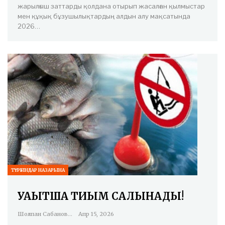
жарылғыш заттарды қолдана отырып жасалған қылмыстар
мен құқық бұзушылықтардың алдын алу мақсатында
2026…
ТҰРҒЫНДАР НАЗАРЫНА
УАҚЫТША ТИЫМ САЛЫНАДЫ!
Шолпан Сабанова
Апр 15, 2026