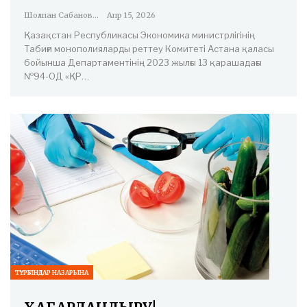
Шолпан Сабанова
Апр 15, 2026
Қазақстан Республикасы Экономика министрлігінің
Табиғи монополияларды реттеу Комитеті Астана қаласы
бойынша Департаментінің 2023 жылғы 13 қарашадағы
№94-ОД «ҚР…
ТҰРҒЫНДАР НАЗАРЫНА