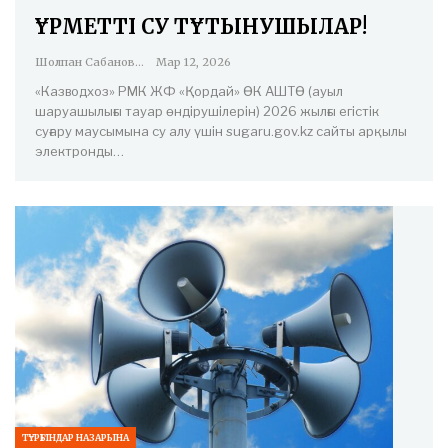
ҚҰРМЕТТІ СУ ТҰТЫНУШЫЛАР!
Шолпан Сабанова
Мар 12, 2026
«Казводхоз» РМК ЖФ «Қордай» ӨК АШТӨ (ауыл
шаруашылығы тауар өндірушілерін) 2026 жылғы егістік
суғару маусымына су алу үшін sugaru.gov.kz сайты арқылы
электронды…
ТҰРҒЫНДАР НАЗАРЫНА