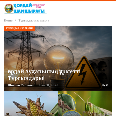
Home
Тұрғындар назарына
ТҰРҒЫНДАР НАЗАРЫНА
Қордай Ауданының Құрметті
Тұрғындары!
Шолпан Сабанова
Июл 31, 2026
0