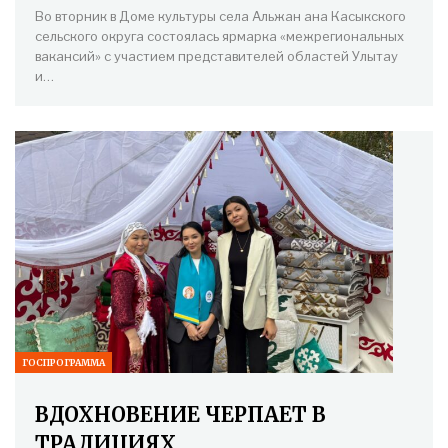
Во вторник в Доме культуры села Альжан ана Касыкского
сельского округа состоялась ярмарка «межрегиональных
вакансий» с участием представителей областей Улытау
и…
ГОСПРОГРАММА
ВДОХНОВЕНИЕ ЧЕРПАЕТ В
ТРАДИЦИЯХ