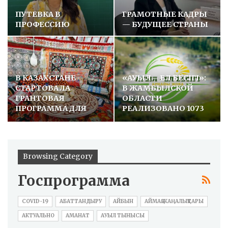
ПУТЕВКА В
ГРАМОТНЫЕ КАДРЫ
ПРОФЕССИЮ
— БУДУЩЕЕ СТРАНЫ
В КАЗАХСТАНЕ
«АУЫЛ – ЕЛ БЕСІГІ»:
СТАРТОВАЛА
В ЖАМБЫЛСКОЙ
ГРАНТОВАЯ
ОБЛАСТИ
ПРОГРАММА ДЛЯ
РЕАЛИЗОВАНО 1073
МАСТЕРОВ
ПРОЕКТА
НАРОДНОГО…
Browsing Category
Госпрограмма
COVID-19
АБАТТАНДЫРУ
АЙБЫН
АЙМАҚ ЖАҢАЛЫҚТАРЫ
АКТУАЛЬНО
АМАНАТ
АУЫЛ ТЫНЫСЫ