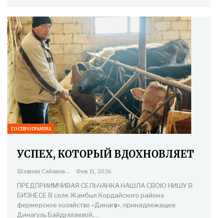
ГОСПРОГРАММА
УСПЕХ, КОТОРЫЙ ВДОХНОВЛЯЕТ
Шолпан Сабанова
Фев 11, 2026
ПРЕДПРИИМЧИВАЯ СЕЛЬЧАНКА НАШЛА СВОЮ НИШУ В
БИЗНЕСЕ В селе Жамбыл Кордайского района
фермерское хозяйство «Динагүл», принадлежащее
Динагуль Байдуллаевой,…