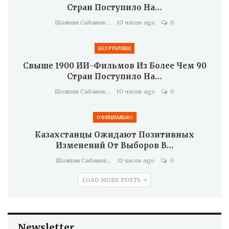
Стран Поступило На…
Шолпан Сабанова
10 часов ago
0
БЕЗ РУБРИКИ
Свыше 1900 ИИ-Фильмов Из Более Чем 90
Стран Поступило На…
Шолпан Сабанова
10 часов ago
0
ОФИЦИАЛЬНО
Казахстанцы Ожидают Позитивных
Изменений От Выборов В…
Шолпан Сабанова
11 часов ago
0
LOAD MORE POSTS
Newsletter