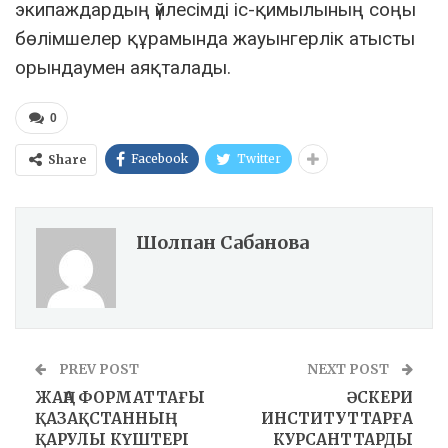
экипаждардың үйлесімді іс-қимылының соңы
бөлімшелер құрамында жауынгерлік атысты
орындаумен аяқталады.
0
Facebook
Twitter
Share
Шолпан Сабанова
PREV POST
NEXT POST
ЖАҢА ФОРМАТТАҒЫ
ӘСКЕРИ
ҚАЗАҚСТАННЫҢ
ИНСТИТУТТАРҒА
ҚАРУЛЫ КҮШТЕРІ
КУРСАНТТАРДЫ