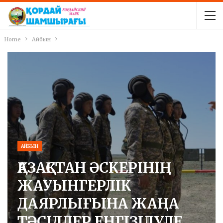
Home
Айбын
АЙБЫН
ҚАЗАҚСТАН ӘСКЕРІНІҢ
ЖАУЫНГЕРЛІК
ДАЯРЛЫҒЫНА ЖАҢА
ТӘСІЛДЕР ЕНГІЗІЛУДЕ