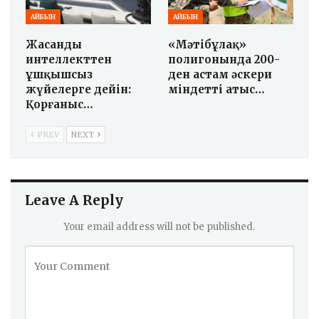
АЙБЫН
АЙБЫН
Жасанды
«Мәтібұлақ»
интеллекттен
полигонында 200-
ұшқышсыз
ден астам әскери
жүйелерге дейін:
міндетті атыс…
Қорғаныс…
PREV
NEXT
Leave A Reply
Your email address will not be published.