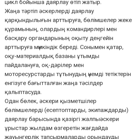
цикл бойынша даярлау өтіп жатыр.
Жаңа тәртіп әскерлерді даярлау
қарқындылығын арттыруға, бөлімшелер жеке
құрамының, олардың командирлері мен
басқару органдарының оқыту деңгейін
арттыруға мүмкіндік береді. Сонымен қатар,
оқу-материалдық базаны ұтымды
пайдалануға, оқ-дәрілер мен
моторесурстарды тұтынудың үнемді тетіктерін
енгізуге бағытталған жаңа тәсілдер
қалыптасуда.
Одан бөлек, әскери қызметшілер
бөлімшелерді (есептоптарды, экипаждарды)
даярлау барысында қазіргі жалпыәскери
ұрыстар жылдам өзгеретін жағдайда
жауынгерлік тапсырмаларды орындауды