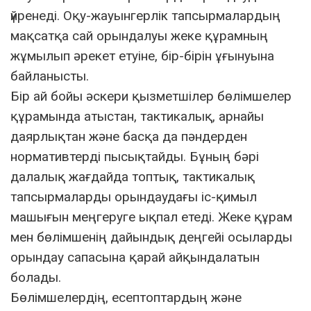
үйренеді. Оқу-жауынгерлік тапсырмалардың
мақсатқа сай орындалуы жеке құрамның
жұмылып әрекет етуіне, бір-бірін ұғынуына
байланысты.
Бір ай бойы әскери қызметшілер бөлімшелер
құрамында атыстан, тактикалық, арнайы
даярлықтан және басқа да пәндерден
нормативтерді пысықтайды. Бұның бәрі
далалық жағдайда топтық, тактикалық
тапсырмаларды орындаудағы іс-қимыл
машығын меңгеруге ықпал етеді. Жеке құрам
мен бөлімшенің дайындық деңгейі осыларды
орындау сапасына қарай айқындалатын
болады.
Бөлімшелердің, есептоптардың және