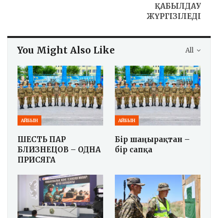
ҚАБЫЛДАУ
ЖҮРГІЗІЛЕДІ
You Might Also Like
All
АЙБЫН
АЙБЫН
ШЕСТЬ ПАР
Бір шаңырақтан –
БЛИЗНЕЦОВ – ОДНА
бір сапқа
ПРИСЯГА