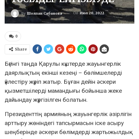
On
Июл 20, 2022
By
Шолпан Сабанова
0
Share
Бүгінгі таңда Қарулы күштерде жауынгерлік
даярлықтың екінші кезеңі – бөлімшелерді
үйлестіру жүріп жатыр. Бұған дейін әскери
қызметшілерді мамандығы бойынша жеке
дайындау жүргізілген болатын.
Президенттің армияның жауынгерлік әзірлігін
арттыру жөніндегі тапсырмасын іске асыру
шеңберінде әскери бөлімдерді жартыжылдық