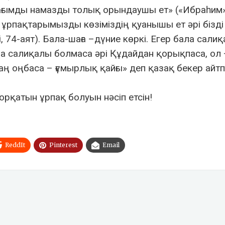
пағымды намазды толық орындаушы ет» («Ибраһим»
рпақтарымызды көзіміздің қуанышы ет әрі бізді
 74-аят). Бала-шаға –дүние көркі. Егер бала салиқ
ала салиқалы болмаса әрі Құдайдан қорықпаса, ол 
лаң оңбаса – ғұмырлық қайғы» деп қазақ бекер айт
қатын ұрпақ болуын нәсіп етсін!
ReddIt
Pinterest
Email