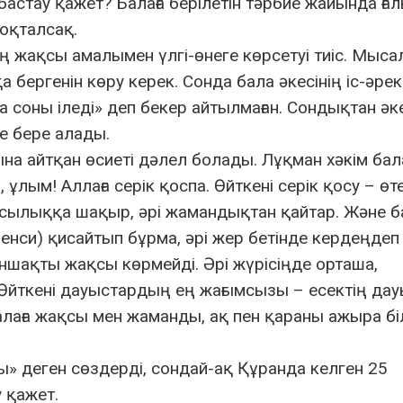
бастау қажет? Балаға берілетін тәрбие жайында ғ
тоқталсақ.
нің жақсы амалымен үлгі-өнеге көрсетуі тиіс. Мыса
а бергенін көру керек. Сонда бала әкесінің іс-әрек
 соны іледі» деп бекер айтылмаған. Сондықтан әке
ие бере алады.
ұлына айтқан өсиеті дәлел болады. Лұқман хәкім ба
 ұлым! Аллаға серік қоспа. Өйткені серік қосу – өт
сылыққа шақыр, әрі жамандықтан қайтар. Және 
менси) қисайтып бұрма, әрі жер бетінде кердеңдеп
аншақты жақсы көрмейді. Әрі жүрісіңде орташа,
Өйткені дауыстардың ең жағымсызы – есектің да
 балаға жақсы мен жаманды, ақ пен қараны ажыра бі
» деген сөздерді, сондай-ақ Құранда келген 25
 қажет.