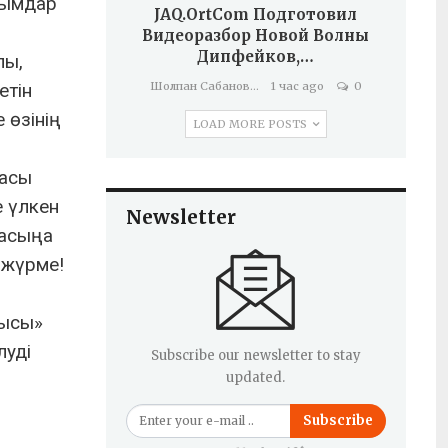
алымдар
JAQ.OrtCom Подготовил
Видеоразбор Новой Волны
Дипфейков,…
лы,
етін
Шолпан Сабанова
1 час ago
0
 өзінің
LOAD MORE POSTS
ласы
е үлкен
Newsletter
басыңа
 жүрме!
уысы»
луді
Subscribe our newsletter to stay
updated.
Subscribe