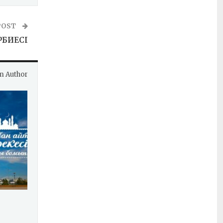
POST
РБИЕСІ
m Author