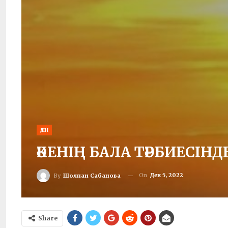
ДІН
ӘКЕНІҢ БАЛА ТӘРБИЕСІНД
On
Дек 5, 2022
By
Шолпан Сабанова
Share