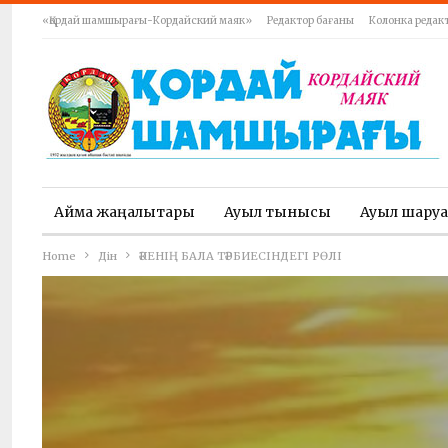
«Қордай шамшырағы-Кордайский маяк»
Редактор бағаны
Колонка редак
Аймақ жаңалықтары
Ауыл тынысы
Ауыл шару
Home
Дін
ӘКЕНІҢ БАЛА ТӘРБИЕСІНДЕГІ РӨЛІ