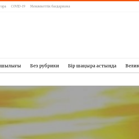
тора
COVID-19
Мемлекеттік бағдарлама
ашылығы
Без рубрики
Бір шаңырақ астында
Вели