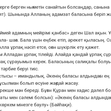
ерге берген нығметін санайтын болсаңдар, санына
-аят). Шынында Алланың адамзат баласына беріп ж
үймей адамның мейірімі қанбас» деген Шал ақын. 
бала- шаға. Бала үшін еңбек етіп, әрекет қыласың. О
ла ұрпақ нәсіп етсе, оған шүкірлік ету қажет.
 Алладан ұрпақ тілейді. Алайда қандай ұрпақ сұр
ақ сұрауымыз керек. Баласының салиқалы болуы
тәрбие беруі тиіс.
бастысы – имандылық. Әкенің баласы алдындағы ең
сылман болып өсуіне жағдай жасау.
рекше мән береді. Бұған Құран мен хадис дәлел б
аты мен сәлемі болсын): «Әкенің баласы алдында
 көркем мінезге баулу» (Байһақи).