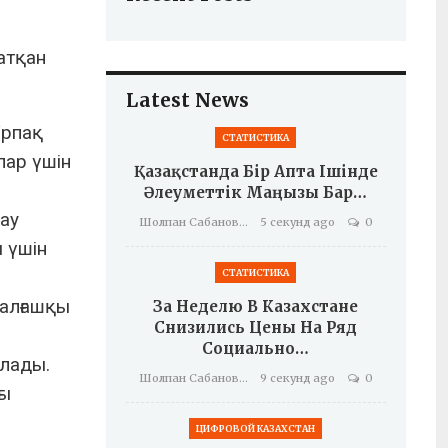
атқан
Latest News
Ұрпақ
СТАТИСТИКА
лар үшін
Қазақстанда Бір Апта Ішінде
Әлеуметтік Маңызы Бар…
ау
Шолпан Сабанова
5 секунд ago
0
 үшін
СТАТИСТИКА
 алғашқы
За Неделю В Казахстане
Снизились Цены На Ряд
Социально…
олады.
Шолпан Сабанова
9 секунд ago
0
ғы
ЦИФРОВОЙ КАЗАХСТАН