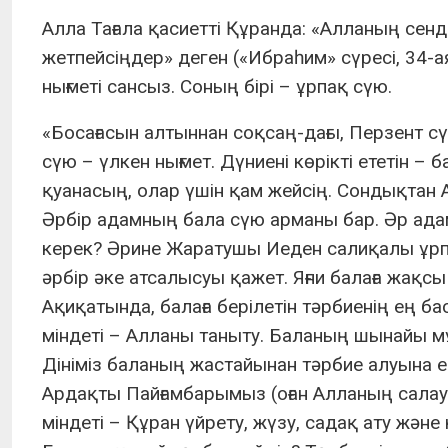
Алла Тағала қасиетті Құранда: «Алланың сенд
жетпейсіңдер» деген («Ибраһим» сүресі, 34
нығметі сансыз. Соның бірі – ұрпақ сүю.
«Босағасын алтыннан соқсаң-дағы, Перзент с
сүю – үлкен нығмет. Дүниені көрікті ететін – 
қуанасың, олар үшін қам жейсің. Сондықтан Ал
Әрбір адамның бала сүю арманы бар. Әр адам
керек? Әрине Жаратушы Иеден салиқалы ұрп
әрбір әке атсалысуы қажет. Яғни балаға жақсы 
Ақиқатында, балаға берілетін тәрбиенің ең 
міндеті – Алланы таныту. Баланың шынайы мұ
Дініміз баланың жастайынан тәрбие алуына е
Ардақты Пайғамбарымыз (оған Алланың салау
міндеті – Құран үйрету, жүзу, садақ ату және