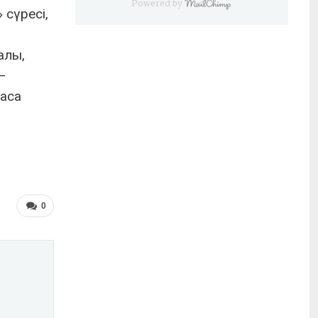
Powered by
 сүресі,
алы,
–
паса
0