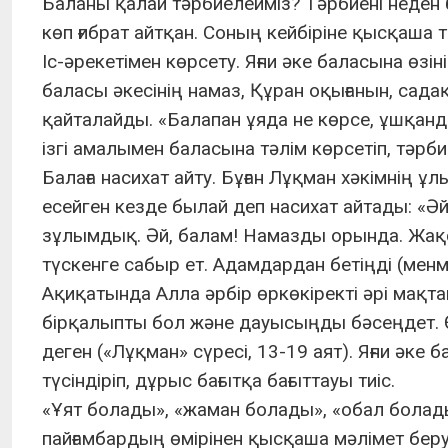
Баланы қалай тәрбиелейміз? Тәрбиені неден 
көп ғибрат айтқан. Соның кейбіріне қысқаша 
Іс-әрекетімен көрсету. Яғни әке баласына өзі
баласы әкесінің намаз, Құран оқығанын, садақ
қайталайды. «Балапан ұяда не көрсе, ұшқанда
ізгі амалымен баласына тәлім көрсетіп, тәрб
Балаға насихат айту. Бұған Лұқман хәкімнің 
есейген кезде былай деп насихат айтады: «Әй,
зұлымдық. Әй, балам! Намазды орында. Жақ
түскенге сабыр ет. Адамдардан бетіңді (мен
Ақиқатында Алла әрбір өркөкіректі әрі мақт
бірқалыпты бол және дауысыңды бәсеңдет. 
деген («Лұқман» сүресі, 13-19 аят). Яғни әке
түсіндіріп, дұрыс бағытқа бағыттауы тиіс.
«Ұят болады», «жаман болады», «обал болады
пайғамбардың өмірінен қысқаша мәлімет беру