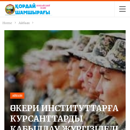
Home
Айбын
АЙБЫН
ӘСКЕРИ ИНСТИТУТТАРҒА
КУРСАНТТАРДЫ
ҚАБЫЛДАУ ЖҮРГІЗІЛЕДІ