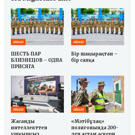
АЙБЫН
АЙБЫН
ШЕСТЬ ПАР
Бір шаңырақтан –
БЛИЗНЕЦОВ – ОДНА
бір сапқа
ПРИСЯГА
АЙБЫН
АЙБЫН
Жасанды
«Мәтібұлақ»
интеллекттен
полигонында 200-
ұшқышсыз
ден астам әскери