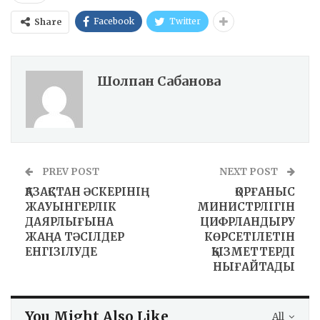
Facebook
Twitter
Share
Шолпан Сабанова
PREV POST
NEXT POST
ҚАЗАҚСТАН ӘСКЕРІНІҢ
ҚОРҒАНЫС
ЖАУЫНГЕРЛІК
МИНИСТРЛІГІН
ДАЯРЛЫҒЫНА
ЦИФРЛАНДЫРУ
ЖАҢА ТӘСІЛДЕР
КӨРСЕТІЛЕТІН
ЕНГІЗІЛУДЕ
ҚЫЗМЕТТЕРДІ
НЫҒАЙТАДЫ
You Might Also Like
All