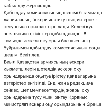
қабылдау жүргізіледі.
Қабылдау комиссиясының шешімі 6 тамызда
жарияланып, әскери институттың интернет-
ресурсына орналастырылады. Келесі күні
апелляцияға өтініштер қабылданады. 8
тамызда әскери оқу орны басшысының
бұйрығымен қабылдау комиссиясының соңғы
шешімі бекітіледі.
Биыл Қазақстан армиясының әскери
қызметшілерін шетелдік әскери оқу
орындарында оқытуға іріктеу қағидаларына
өзгерістер енгізілді. Енді жаңа редакцияға
сәйкес, шет мемлекеттердің жоғары оқу
орындарына түсу үшін іріктеу Қорғаныс
министрлігі әскери оқу орындарының бірінші