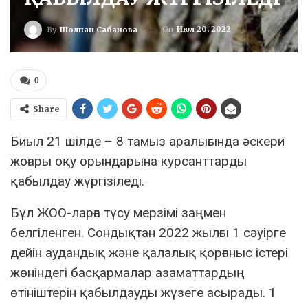
On
Июл 20, 2022
By
Шолпан Сабанова
0
Share
Биыл 21 шілде – 8 тамыз аралығында әскери
жоғары оқу орындарына курсанттарды
қабылдау жүргізіледі.
Бұл ЖОО-ларға түсу мерзімі заңмен
белгіленген. Сондықтан 2022 жылғы 1 сәуірге
дейін аудандық және қалалық қорғаныс істері
жөніндегі басқармалар азаматтардың
өтініштерін қабылдауды жүзеге асырады. 1