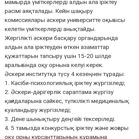
мамырда үміткерлерді алдын ала іріктеу
рәсімі аяқталады. Кейін шақыру
комиссиялары әскери университте оқығысы
келетін үміткерлерді анықтайды.
Жергілікті әскери басқару органдарында
алдын ала іріктеуден өткен азаматтар
құжаттарын тапсыру үшін 15-20 шілде
аралығында оқу орнына келуі керек.
Әскери институтқа түсу 4 кезеңнен тұрады:
1. Кәсіби-психологиялық іріктеу жүргізіледі;
2. Әскери-дәрігерлік сараптама жүргізу
қағидаларына сәйкес, түпкілікті медициналық
куәландыру жүргізіледі;
3. Дене шынықтыру деңгейі тексеріледі.
4. 5 тамызда конкурстық іріктеу және жоғары
оқу орны курсанттарының құрамына