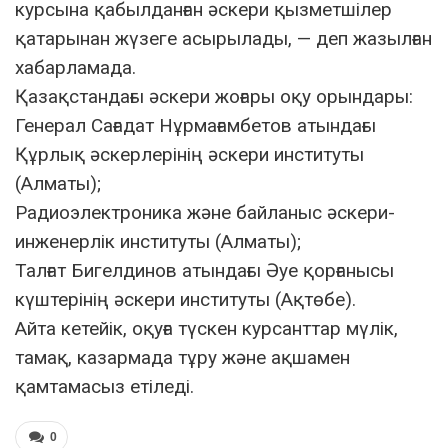
курсына қабылданған әскери қызметшілер
қатарынан жүзеге асырылады, — деп жазылған
хабарламада.
Қазақстандағы әскери жоғары оқу орындары:
Генерал Сағадат Нұрмағамбетов атындағы
Құрлық әскерлерінің әскери институты
(Алматы);
Радиоэлектроника және байланыс әскери-
инженерлік институты (Алматы);
Талғат Бигелдинов атындағы Әуе қорғанысы
күштерінің әскери институты (Ақтөбе).
Айта кетейік, оқуға түскен курсанттар мүлік,
тамақ, казармада тұру және ақшамен
қамтамасыз етіледі.
0