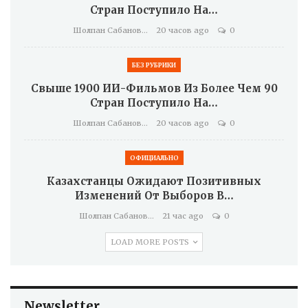
Стран Поступило На…
Шолпан Сабанова
20 часов ago
0
БЕЗ РУБРИКИ
Свыше 1900 ИИ-Фильмов Из Более Чем 90
Стран Поступило На…
Шолпан Сабанова
20 часов ago
0
ОФИЦИАЛЬНО
Казахстанцы Ожидают Позитивных
Изменений От Выборов В…
Шолпан Сабанова
21 час ago
0
LOAD MORE POSTS
Newsletter