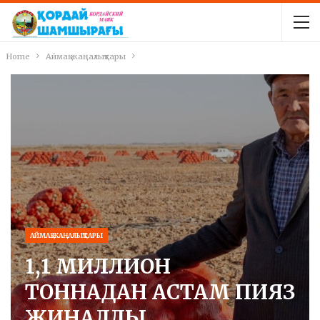
Home
Аймақ жаңалықтары
АЙМАҚ ЖАҢАЛЫҚТАРЫ
1,1 МИЛЛИОН
ТОННАДАН АСТАМ ПИЯЗ
ЖИНАЛДЫ