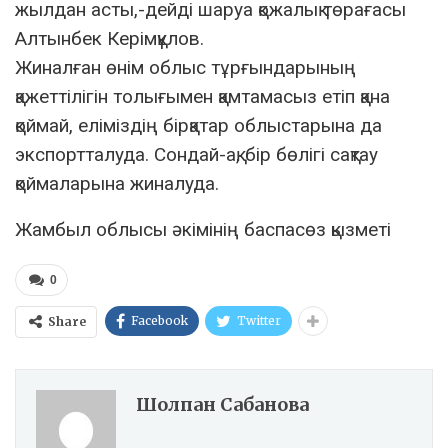
жылдан асты,-дейді шаруа қожалық төрағасы
Алтынбек Керімқұлов.
Жиналған өнім облыс тұрғындарының
қажеттілігін толығымен қамтамасыз етіп қана
қоймай, еліміздің бірқатар облыстарына да
экспортталуда. Сондай-ақ, бір бөлігі сақтау
қоймаларына жиналуда.
Жамбыл облысы әкімінің баспасөз қызметі
0
Facebook
Twitter
Share
Шолпан Сабанова