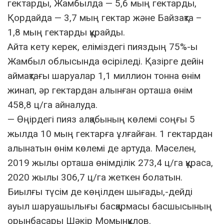
гектарды, Жамбылда — 5,6 мың гектарды,
Қордайда — 3,7 мың гектар және Байзақта –
1,8 мың гектарды құрайды.
Айта кету керек, еліміздегі пияздың 75%-ы
Жамбыл облысында өсіріледі. Қазірге дейін
аймақтағы шаруалар 1,1 миллион тонна өнім
жинап, әр гектардан алынған орташа өнім
458,8 ц/га айналуда.
— Өңірдегі пияз алқабының көлемі соңғы 5
жылда 10 мың гектарға ұлғайған. 1 гектардан
алынатын өнім көлемі де артуда. Мәселен,
2019 жылы орташа өнімділік 273,4 ц/га құраса,
2020 жылы 306,7 ц/га жеткен болатын.
Биылғы түсім де көңілден шығады,-дейді
ауыл шаруашылығы басқармасы басшысының
орынбасары Шәкір Момынқұлов.