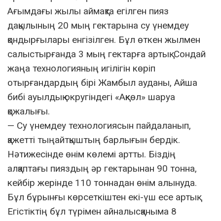
Ағымдағы жылы аймақта егілген пияз
дақылының 20 мың гектарына су үнемдеу
қондырғылары енгізілген. Бұл өткен жылмен
салыстырғанда 3 мың гектарға артық. Сондай
жаңа технологияның игілігін көріп
отырғандардың бірі Жамбыл ауданы, Айша
бибі ауылдық округіндегі «Ақкөл» шаруа
қожалығы.
— Су үнемдеу технологиясын пайдаланып,
қажетті тыңайтқыштың барлығын бердік.
Нәтижесінде өнім көлемі артты. Біздің
алқаптағы пияздың әр гектарынан 90 тонна,
кейбір жерінде 110 тоннадан өнім алынуда.
Бұл бұрынғы көрсеткіштен екі-үш есе артық.
Егістіктің бұл түрімен айналысқаныма 8