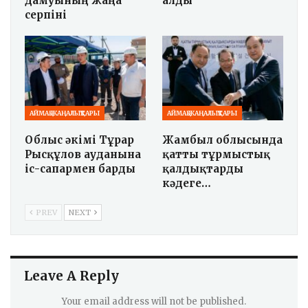
дамуының жаңа
алды
серпіні
АЙМАҚ ЖАҢАЛЫҚТАРЫ
АЙМАҚ ЖАҢАЛЫҚТАРЫ
Облыс әкімі Тұрар
Жамбыл облысында
Рысқұлов ауданына
қатты тұрмыстық
іс-сапармен барды
қалдықтарды
кәдеге…
PREV
NEXT
Leave A Reply
Your email address will not be published.