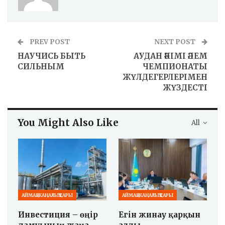
PREV POST
NEXT POST
НАУЧИСЬ БЫТЬ
АУДАН ӘКІМІ ӘЛЕМ
СИЛЬНЫМ
ЧЕМПИОНАТЫ
ЖҮЛДЕГЕРЛЕРІМЕН
ЖҮЗДЕСТІ
You Might Also Like
All
АЙМАҚ ЖАҢАЛЫҚТАРЫ
АЙМАҚ ЖАҢАЛЫҚТАРЫ
Инвестиция – өңір
Егін жинау қарқын