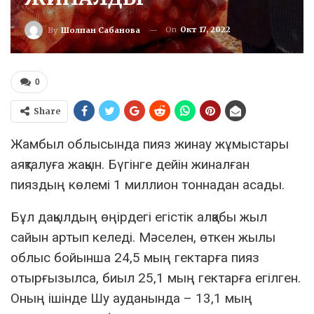
On
Окт 17, 2022
By
Шолпан Сабанова
0
Share
Жамбыл облысында пияз жинау жұмыстары
аяқталуға жақын. Бүгінге дейін жиналған
пияздың көлемі 1 миллион тоннадан асады.
Бұл дақылдың өңірдегі егістік алқабы жыл
сайын артып келеді. Мәселен, өткен жылы
облыс бойынша 24,5 мың гектарға пияз
отырғызылса, биыл 25,1 мың гектарға егілген.
Оның ішінде Шу ауданында – 13,1 мың