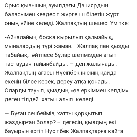
Орыс қызының ауылдағы Даниярдың
баласымен кездесіп жүргенін білетін жұрт
оның үйіне келеді. Жалпақтың шешесі Үмітке:
-Айналайын, босқа қырылып қалмайық,
мыналардың түрі жаман. Жалпақ пен қызды
табайық, әйтпесе бұлар шетімізден атып
тастаудан тайынбайды, — деп жалынады.
Жалпақтың ағасы Нүсіпбек інісінің қайда
екенін білсе керек, дереу атқа қонады.
Оларды тауып, қыздың «өз еркіммен келдім»
деген тілдей хатын алып келеді.
— Бұған сенбейміз, хатты қорқытып
жаздырған болар? – дегесін, қыздың екі
бауырын ертіп Нүсіпбек Жалпақтарға қайта