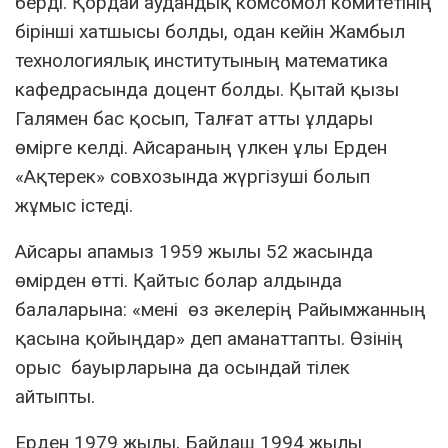
берді. Қордай аудандық комсомол комитетінің
бірінші хатшысы болды, одан кейін Жамбыл
технологиялық институтының математика
кафедрасында доцент болды. Қытай қызы
Галямен бас қосып, Талғат атты ұлдары
өмірге келді. Айсараның үлкен ұлы Ерден
«Ақтерек» совхозында жүргізуші болып
жұмыс істеді.
Айсары апамыз 1959 жылы 52 жасында
өмірден өтті. Қайтыс болар алдында
балаларына: «мені өз әкелерің Райымжанның
қасына қойыңдар» деп аманаттапты. Өзінің
орыс бауырларына да осындай тілек
айтыпты.
Ерден 1979 жылы, Байдаш 1994 жылы