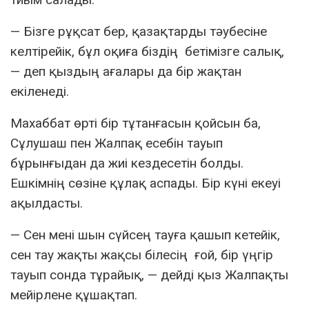
— Бізге рұқсат бер, қазақтарды тәубесіне
келтірейік, бұл оқиға біздің бетімізге салық,
— деп қыздың ағалары да бір жақтан
екіленеді.
Махаббат өрті бір тұтанғасын қойсын ба,
Сұлушаш пен Жалпақ есебін тауып
бұрынғыдан да жиі кездесетін болды.
Ешкімнің сөзіне құлақ аспады. Бір күні екеуі
ақылдасты.
— Сен мені шын сүйсең тауға қашып кетейік,
сен тау жақты жақсы білесің ғой, бір үңгір
тауып сонда тұрайық, — дейді қыз Жалпақты
мейірлене құшақтап.