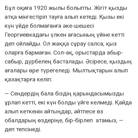
Бұл оқиға 1920 жылы болыпты. Жігіт қызды
атқа мінгестіріп тауға алып кетеді. Қызы екі
күн үйде болмағанға әке-шешесі
Георгиевкадағы үлкен ағасының үйіне кетті
деп ойлайды. Ол жаққа сұрау салса, қыз
оларға бармаған. Сол-ақ, орыстарда абыр-
сабыр, дүрбелең басталады. Әсіресе, қыздың
ағалары өре түрегеледі. Мылтықтарын алып
қазақтарға келіп:
— Сендердің бала біздің қарындасымызды
ұрлап кетті, екі күн болды үйге келмеді. Қайда
алып кеткенін айтыңдар, әйтпесе өз
обалдарың өздеріңе, бір-бірлеп атамыз, —
деп тепсінеді.