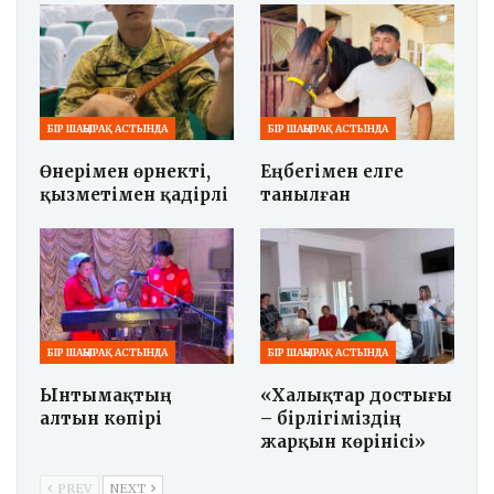
БІР ШАҢЫРАҚ АСТЫНДА
БІР ШАҢЫРАҚ АСТЫНДА
Өнерімен өрнекті,
Еңбегімен елге
қызметімен қадірлі
танылған
БІР ШАҢЫРАҚ АСТЫНДА
БІР ШАҢЫРАҚ АСТЫНДА
Ынтымақтың
«Халықтар достығы
алтын көпірі
– бірлігіміздің
жарқын көрінісі»
PREV
NEXT