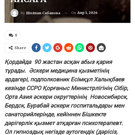
On
Апр 1, 2026
By
Шолпан Сабанова
0
Share
Қордайда 90 жастан асқан абыз қария
тұрады. Әскери медицина қызметінің
ардагері, подполковник Есімқұл Халықбаев
кезінде ССРО Қорғаныс Министрлігінің Сібір,
Орта Азия әскери округтерінің Новосибирск,
Бердск, Бурабай әскери госпитальдары мен
санаторийлерінде, кейіннен Бішкекте
дәрігерлік қызмет атқарған психотерапевт.
Ол гипноздық негізде аутогендік (дәрісіз,