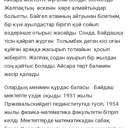
Жалпақтың өскенін көре алмайтындар
болыпты. Байгел атамның айтуынан білетінім,
бір күні ауылдастар бірігіп қой сойып
өздерінше отырыс жасайды. Сонда, Байдашқа
тісін қайрап жүрген Толымбек деген кісі оған
құйған араққа жасырып тотиайын қосып
жіберіпті. Жалпақ содан ауырып бір жылдан
соң қайтыс болады. Айсара төрт баламен
жесір қалады.
Олардың менімен құрдас баласы Байдаш
мектепте үздік оқыды. 1951 жылы
Пржевальскийдегі пединститутқа түсіп, 1954
жылы физика-математика факультетін бітіріп
келді. Мектептерде математикадан сабақ