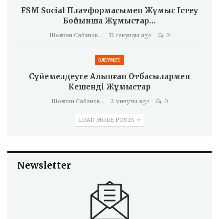
FSM Social Платформасымен Жұмыс Істеу
Бойынша Жұмыстар…
Шолпан Сабанова
33 секунды ago
0
ӘЛЕУМЕТ
Сүйемелдеуге Алынған Отбасылармен
Кешенді Жұмыстар
Шолпан Сабанова
2 минуты ago
0
LOAD MORE POSTS
Newsletter