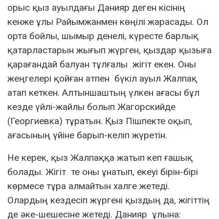
орыс қыз ауылдағы Данияр деген кісінің
кенже ұлы Райымжанмен көңілі жарасады. Ол
орта бойлы, шымыр денелі, күресте барлық
қатарластарын жығып жүрген, қыздар қызыға
қарағандай балуан тұлғалы жігіт екен. Оны
жеңгелері қойған атпен бүкіл ауыл Жалпақ
атап кеткен. Алтыншаштың үлкен ағасы бұл
кезде үйлі-жайлы болып Жагорскийде
(Георгиевка) тұратын. Қыз Пішпекте оқып,
ағасының үйіне барып-келіп жүретін.
Не керек, қыз Жалпаққа жатып кеп ғашық
болады. Жігіт те оны ұнатып, екеуі бірін-бірі
көрмесе тұра алмайтын халге жетеді.
Олардың кездесіп жүргені қыздың да, жігіттің
де әке-шешесіне жетеді. Данияр ұлына: