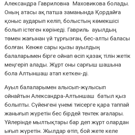
Александра Гавриловна Маховикова болады.
Оның атасы ақ патша заманында Қордайға
қоныс аударып келіп, болыстың көмекшісі
болып істеген көрінеді. Гавриль ауылдың
төмен жағынан үй тұрғызған, бес-алты баласы
болған. Кенже сары қызы ауылдың
балаларымен бірге ойнап өсіп қазақ тілін жетік
меңгеріп алады. Жұрт оны сарғыш шашына
бола Алтыншаш атап кеткен-ді.
Ауыл балаларымен алысып-жұлысып
ойнайтын Александра-Алтыншаш батыл қыз
болыпты. Сүйенгені үнемі тиісерге қара таппай
жанығып жүретін бес бірдей тентек ағалары.
Үйлерінде мылтықтары бар деп жұрт олардан
ығып жүретін. Жылдар өтіп, бой жете келе