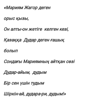
«Мәриям Жагор деген
орыс қызы,
Он алты-он жетіге келген кезі,
Қазаққа Дудар деген ғашық
болып
Сондағы Мариямның айтқан сөзі
Дудар-айым, дудым
Бір сен үшін тудым
Шіркін-ай, дудара-ри, дудым!»