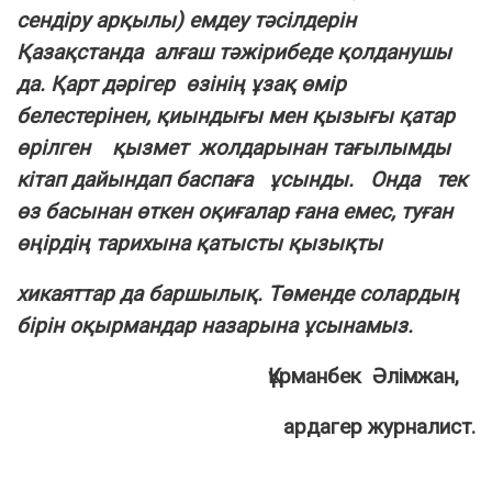
сендіру арқылы) емдеу тәсілдерін
Қазақстанда алғаш тәжірибеде қолданушы
да. Қарт дәрігер өзінің ұзақ өмір
белестерінен, қиындығы мен қызығы қатар
өрілген қызмет жолдарынан тағылымды
кітап дайындап баспаға ұсынды. Онда тек
өз басынан өткен оқиғалар ғана емес, туған
өңірдің тарихына қатысты қызықты
хикаяттар да баршылық. Төменде солардың
бірін оқырмандар назарына ұсынамыз.
Құрманбек Әлімжан,
ардагер журналист.