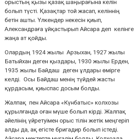
орыстың қызы қазақ шаңырағына келін
болып түсті. Қазақтар той жасап, келіннің
бетін ашты. Үлкендер некесін қиып,
Александраға ұйқастырып Айсара деп келінге
жаңа ат қойды.
Олардың 1924 жылы Арзыхан, 1927 жылы
Батыйхан деген қыздары, 1930 жылы Ерден,
1935 жылы Байдаш деген ұлдары өмірге
келді. Осы Байдаш менің түйдей жасты
құрдасым, қиыспас досым болды.
Жалпақ пен Айсара «Күнбатыс» колхозы
құрылғанда оған мүше болып кірді. Жалпақ
әйелінің үйретуімен орыс тілін жетік меңгеріп
алды да, ақ егісте бригадир болып істеді.
Айсара мектепте мұғалім болды. Колхозда