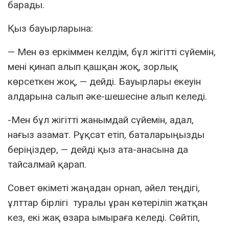
барады.
Қыз бауырларына:
— Мен өз еркіммен келдім, бұл жігітті сүйемін,
мені қинап алып қашқан жоқ, зорлық
көрсеткен жоқ, — дейді. Бауырлары екеуін
алдарына салып әке-шешесіне алып келеді.
-Мен бұл жігітті жанымдай сүйемін, адал,
нағыз азамат. Рұқсат етіп, баталарыңызды
беріңіздер, — дейді қыз ата-анасына да
тайсалмай қарап.
Совет өкіметі жаңадан орнап, әйел теңдігі,
ұлттар бірлігі туралы ұран көтеріліп жатқан
кез, екі жақ өзара ымыраға келеді. Сөйтіп,