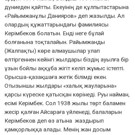
дүниеден қайтты. Екеуінің де құлпытастарына
«Райымжанұлы Данияров» деп жазылды. Ал
олардың құжаттарындағы фамилиясы
Керімбеков болатын. Енді неге бұлай
болғанына тоқталайын. Райымжанды
(Жалпақты) көре алмаушылар улап
өлтіргеннен кейінгі жылдары біздің ауылға бір
ұзын бойлы аққұба жігіт келіп жұмыс істепті.
Орысша-қазақшаға жетік білімді екен.
Отызыншы жылдары «халық жауларына»
қарсы күреске қатысқан көрінеді. Руы найман,
есімі Керімбек. Сол 1938 жылы төрт баламен
жесір қалған Айсараға үйленеді, балаларын
Керімбеков деп өз атына жаздырып
қамқорлыққа алады. Менің жан досым