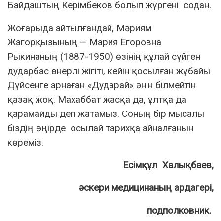
Байдаштың Керімбеков болып жүргені содан.
Жоғарыда айтылғандай, Мәриям
Жагорқызының — Мария Егоровна
Рыкинаның (1887-1950) өзінің құлай сүйген
дударбас өнерлі жігіті, кейін қосылған жұбайы
Дүйсенге арнаған «Дударай» әнін білмейтін
қазақ жоқ. Махаббат жасқа да, ұлтқа да
қарамайды деп жатамыз. Соның бір мысалы
біздің өңірде осылай тарихқа айналғанын
көреміз.
Есімқұл Халықбаев,
әскери медицинаның ардагері,
подполковник.