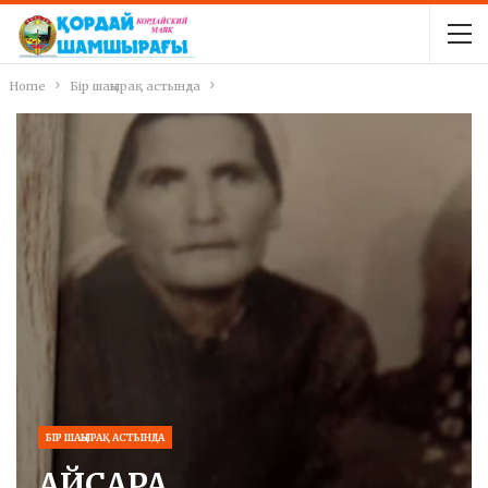
Home
Бір шаңырақ астында
БІР ШАҢЫРАҚ АСТЫНДА
АЙСАРА