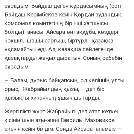
сұрадым. Байдаш деген құрдасымның (сол
Байдаш Керімбеков кейін Қордай аудандық
комсомол комитетінің бірінші хатшысы
болды) анасы Айсара өңі аққұба, көздері
көкшіл, шашы сарғыш, біртүрлі қазаққа
ұқсамайтын еді. Ал, қазақша сөйлегенде
қазақтарды жаңылдыратын. Соның себебін
сұрадым.
— Балам, дұрыс байқапсың, ол келіннің ұлты
орыс, Жабрайылдың қызы, – деп бір
қызықты хикаяның ұшын шығарды.
Жергілікті жұрт Жабрайыл деп атап кеткен
кісінің шын аты-жөні Гавриль Маховиков
екенін кейін білдім. Сонда Айсара апамыз —