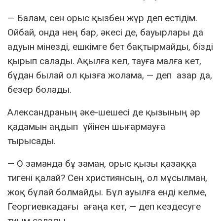
— Балам, сен орыс қызбен жүр деп естідім.
Ойбай, онда нең бар, әкесі де, бауырлары да
адуын мінезді, ешкімге бет бақтырмайды, бізді
қырып салады. Ақылға кел, тауға малға кет,
бұдан былай ол қызға жолама, — деп азар да,
безер болады.
Александраның әке-шешесі де қызының әр
қадамын аңдып үйінен шығармауға
тырысады.
— О заманда бұ заман, орыс қызы қазаққа
тигені қалай? Сен християнсың, ол мұсылман,
жоқ бұлай болмайды. Бұл ауылға енді келме,
Георгиевкадағы ағаңа кет, — деп кездесуге
тиым салады.