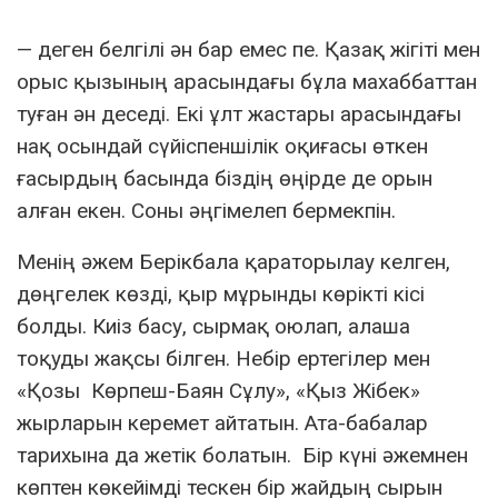
— деген белгілі ән бар емес пе. Қазақ жігіті мен
орыс қызының арасындағы бұла махаббаттан
туған ән деседі. Екі ұлт жастары арасындағы
нақ осындай сүйіспеншілік оқиғасы өткен
ғасырдың басында біздің өңірде де орын
алған екен. Соны әңгімелеп бермекпін.
Менің әжем Берікбала қараторылау келген,
дөңгелек көзді, қыр мұрынды көрікті кісі
болды. Киіз басу, сырмақ оюлап, алаша
тоқуды жақсы білген. Небір ертегілер мен
«Қозы Көрпеш-Баян Сұлу», «Қыз Жібек»
жырларын керемет айтатын. Ата-бабалар
тарихына да жетік болатын. Бір күні әжемнен
көптен көкейімді тескен бір жайдың сырын