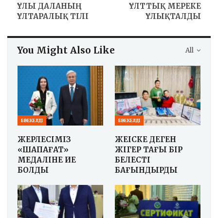
ҰЛЫ ДАЛАНЫҢ
ҰЛТТЫҚ МЕРЕКЕ
ҰЛТАРАЛЫҚ ТІЛІ
ҰЛЫҚТАЛДЫ
You Might Also Like
All
БӘРЕКЕЛДІ
БӘРЕКЕЛДІ
ЖЕРЛЕСІМІЗ
ЖЕҢІСКЕ ДЕГЕН
«ШАПАҒАТ»
ЖІГЕР ТАҒЫ БІР
МЕДАЛІНЕ ИЕ
БЕЛЕСТІ
БОЛДЫ
БАҒЫНДЫРДЫ