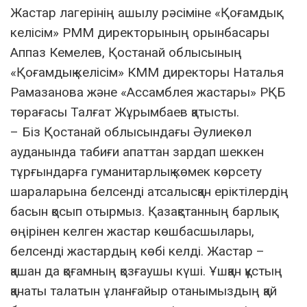
Жастар лагерінің ашылу рәсіміне «Қоғамдық
келісім» РММ директорының орынбасары
Аппаз Кемелев, Қостанай облысының
«Қоғамдық келісім» КММ директоры Наталья
Рамазанова және «Ассамблея жастары» РҚБ
төрағасы Талғат Жұрымбаев қатысты.
– Біз Қостанай облысындағы Әулиекөл
ауданында табиғи апаттан зардап шеккен
тұрғындарға гуманитарлық көмек көрсету
шараларына белсенді атсалысқан еріктілердің
басын қосып отырмыз. Қазақстанның барлық
өңірінен келген жастар көшбасшылары,
белсенді жастардың көбі келді. Жастар –
қашан да қоғамның қозғаушы күші. Ұшқан құстың
қанаты талатын ұланғайыр отанымыздың қай