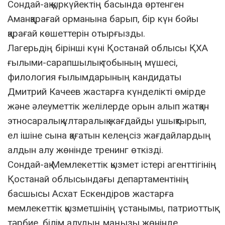
Сондай-ақ қыркүйектің басында өртенген
Аманқарағай орманына барып, бір күн бойы
қарағай көшеттерін отырғызды.
Лагерьдің бірінші күні Қостанай облысы ҚХА
ғылыми-сарапшылық тобының мүшесі,
филология ғылымдарының кандидаты
Дмитрий Качеев жастарға күнделікті өмірде
және әлеуметтік желілерде орын алып жатқан
этносаралық ұлтаралық жағдайды ушықтырып,
ел ішіне сына қағатын келеңсіз жағдайлардың
алдын алу жөнінде тренинг өткізді.
Сондай-ақ Мемлекеттік қызмет істері агенттігінің
Қостанай облысындағы департаментінің
басшысы Асхат Ескендіров жастарға
мемлекеттік қызметшінің ұстанымы, патриоттық
тәрбие, білім алудың маңызы жөнінде