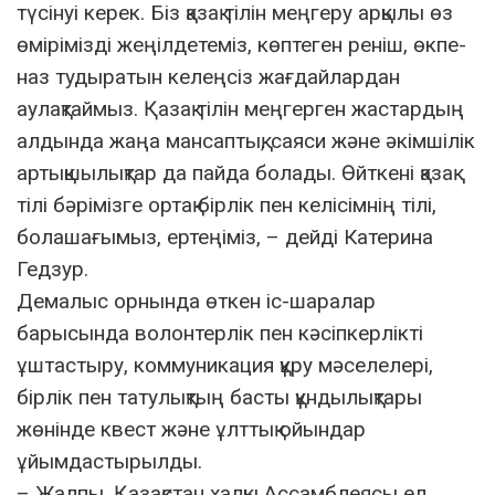
түсінуі керек. Біз қазақ тілін меңгеру арқылы өз
өмірімізді жеңілдетеміз, көптеген реніш, өкпе-
наз тудыратын келеңсіз жағдайлардан
аулақтаймыз. Қазақ тілін меңгерген жастардың
алдында жаңа мансаптық, саяси және әкімшілік
артықшылықтар да пайда болады. Өйткені қазақ
тілі бәрімізге ортақ бірлік пен келісімнің тілі,
болашағымыз, ертеңіміз, – дейді Катерина
Гедзур.
Демалыс орнында өткен іс-шаралар
барысында волонтерлік пен кәсіпкерлікті
ұштастыру, коммуникация құру мәселелері,
бірлік пен татулықтың басты құндылықтары
жөнінде квест және ұлттық ойындар
ұйымдастырылды.
– Жалпы, Қазақстан халқы Ассамблеясы ел