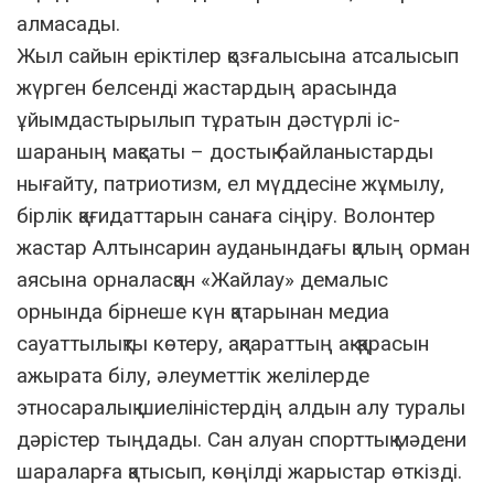
алмасады.
Жыл сайын еріктілер қозғалысына атсалысып
жүрген белсенді жастардың арасында
ұйымдастырылып тұратын дәстүрлі іс-
шараның мақсаты – достық байланыстарды
нығайту, патриотизм, ел мүддесіне жұмылу,
бірлік қағидаттарын санаға сіңіру. Волонтер
жастар Алтынсарин ауданындағы қалың орман
аясына орналасқан «Жайлау» демалыс
орнында бірнеше күн қатарынан медиа
сауаттылықты көтеру, ақпараттың ақ-қарасын
ажырата білу, әлеуметтік желілерде
этносаралық шиеліністердің алдын алу туралы
дәрістер тыңдады. Сан алуан спорттық мәдени
шараларға қатысып, көңілді жарыстар өткізді.