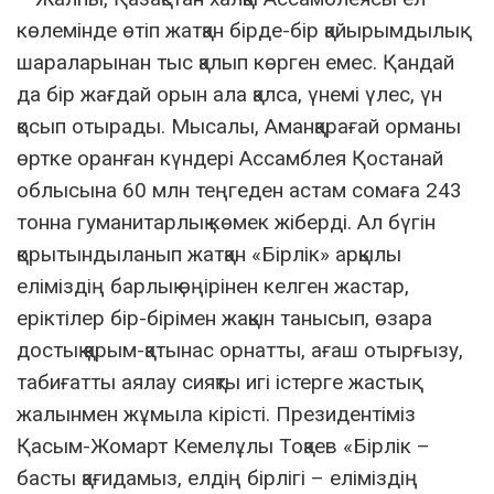
көлемінде өтіп жатқан бірде-бір қайырымдылық
шараларынан тыс қалып көрген емес. Қандай
да бір жағдай орын ала қалса, үнемі үлес, үн
қосып отырады. Мысалы, Аманқарағай орманы
өртке оранған күндері Ассамблея Қостанай
облысына 60 млн теңгеден астам сомаға 243
тонна гуманитарлық көмек жіберді. Ал бүгін
қорытындыланып жатқан «Бірлік» арқылы
еліміздің барлық өңірінен келген жастар,
еріктілер бір-бірімен жақын танысып, өзара
достық қарым-қатынас орнатты, ағаш отырғызу,
табиғатты аялау сияқты игі істерге жастық
жалынмен жұмыла кірісті. Президентіміз
Қасым-Жомарт Кемелұлы Тоқаев «Бірлік –
басты қағидамыз, елдің бірлігі – еліміздің