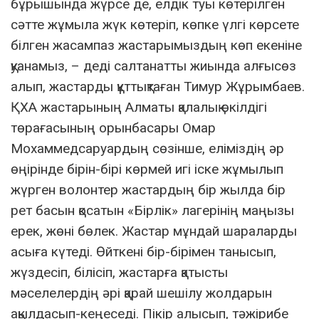
бұрышында жүрсе де, елдік туы көтерілген
сәтте жұмыла жүк көтеріп, көпке үлгі көрсете
білген жасампаз жастарымыздың көп екеніне
қуанамыз, – деді салтанатты жиында алғысөз
алып, жастарды құттықтаған Тимур Жұрымбаев.
ҚХА жастарының Алматы қалалық өкілдігі
төрағасының орынбасары Омар
Мохаммедсаруардың сөзінше, еліміздің әр
өңірінде бірін-бірі көрмей игі іске жұмылып
жүрген волонтер жастардың бір жылда бір
рет басын қосатын «Бірлік» лагерінің маңызы
ерек, жөні бөлек. Жастар мұндай шараларды
асыға күтеді. Өйткені бір-бірімен танысып,
жүздесіп, білісіп, жастарға қатысты
мәселелердің әрі қарай шешілу жолдарын
ақылдасып-кеңеседі. Пікір алысып, тәжірибе