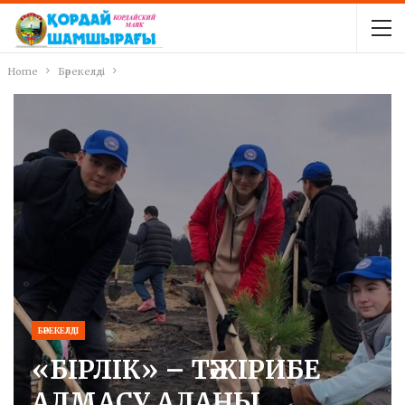
Home
Бәрекелді
БӘРЕКЕЛДІ
«БІРЛІК» – ТӘЖІРИБЕ
АЛМАСУ АЛАҢЫ