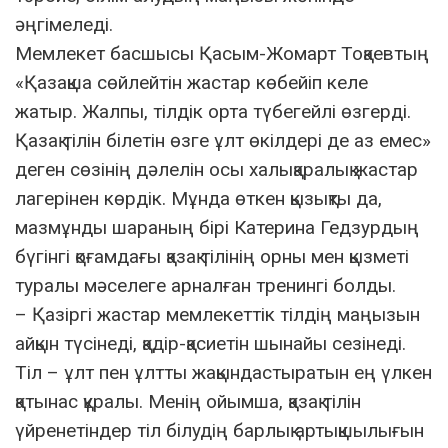
әңгімеледі.
Мемлекет басшысы Қасым-Жомарт Тоқаевтың
«Қазақша сөйлейтін жастар көбейіп келе
жатыр. Жалпы, тілдік орта түбегейлі өзгерді.
Қазақ тілін білетін өзге ұлт өкілдері де аз емес»
деген сөзінің дәлелін осы халықаралық жастар
лагерінен көрдік. Мұнда өткен қызықты да,
мазмұнды шараның бірі Катерина Гедзурдың
бүгінгі қоғамдағы қазақ тілінің орны мен қызметі
туралы мәселеге арналған тренингі болды.
– Қазіргі жастар мемлекеттік тілдің маңызын
айқын түсінеді, қадір-қасиетін шынайы сезінеді.
Тіл – ұлт пен ұлтты жақындастыратын ең үлкен
қатынас құралы. Менің ойымша, қазақ тілін
үйренетіндер тіл білудің барлық артықшылығын