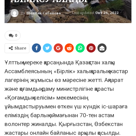
Last updated
Окт 26, 2022
By
Шолпан Сабанова
0
Share
Ұлттық мереке қарсаңында Қазақстан халқы
Ассамблеясының «Бірлік» халықаралық жастар
лагерінің жұмысы өз мәресіне жетті. Ақпарат
және қоғамдық даму министрлігіне қарасты
«Қоғамдық келісім» мекемесінің
ұйымдастыруымен өткен үш күндік іс-шараға
еліміздің барлық аймағынан 70-тен астам
волонтер жиналды. Қырғызстан, Өзбекстан
жастары онлайн байланыс арқылы қосылды.