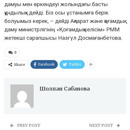
дамуы мен өркендеуі жолындағы басты
құндылық» дейді. Біз осы ұстанымға берік
болуымыз керек, – дейді Ақпарат және қоғамдық
даму министрлігінің «Қоғамдық келісім» РММ
жетекші сарапшысы Назгүл Досмағанбетова.
0
Facebook
Twitter
Share
Шолпан Сабанова
PREV POST
NEXT POST