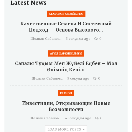
Latest News
СЕЛЬСКОЕ ХОЗЯЙСТВО
Качественные Семена И Системный
Подход — Основа Высокого…
Шолпан Сабанова
3 секунды ago
0
АУЫЛ ШАРУАШЫЛЫҒЫ
Сапалы Тұқым Мен Жүйелі Еңбек – Мол
Өнімнің Кепілі
Шолпан Сабанова
5 секунд ago
0
РЕГИОН
Инвестиции, Открывающие Новые
Возможности
Шолпан Сабанова
43 секунды ago
0
LOAD MORE POSTS