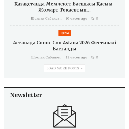
Қазақстанда Мемлекет Басшысы Қасым-
Жомарт Тоқаевтың…
Шолпан Сабанова
10 часов ago
0
ҚОҒАМ
Астанада Comic Con Astana 2026 Фестивалі
Басталды
Шолпан Сабанова
12 часов ago
0
LOAD MORE POSTS
Newsletter