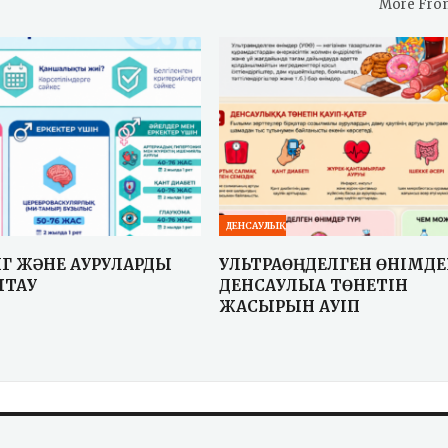
More Fro
ДЕНСАУЛЫҚ
Г ЖӘНЕ АУРУЛАРДЫ
УЛЬТРАӨҢДЕЛГЕН ӨНІМДЕ
ҚТАУ
ДЕНСАУЛЫҚҚА ТӨНЕТІН
ЖАСЫРЫН ҚАУІП