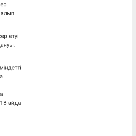
ес.
 алып
ер етуі
дануы.
міндетті
а
.
на
 18 айда