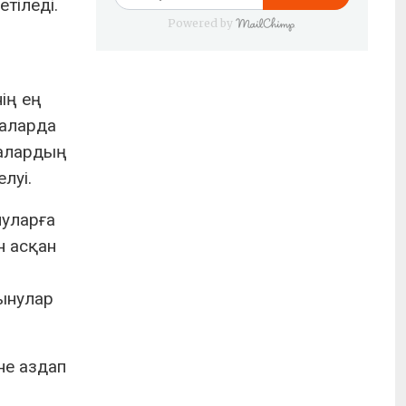
тіледі.
Powered by
ің ең
лаларда
налардың
луі.
нуларға
н асқан
қынулар
не аздап