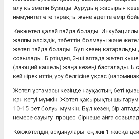
алу қызметін бұзады. Аурудың жасырын кезең
иммунитет өте тұрақты және әдетте өмір бой
Көкжөтел қалай пайда болады. Инкубациялық 
жалпы әлсіздік, тәбеттің болмауы және жөт
жөтел пайда болады. Бұл кезең катаральды д
созылады. Біртіндеп, 3-ші аптада жөтел күше
(лающий кашель) жаңа кезеңі басталады. Ысқ
кейінірек иттің үру белгісіне ұқсас (напоми
Жөтел ұстамасы кезінде науқастың беті қыз
қан кетуі мүмкін. Жөтел қақырықты шығаруме
10-15 рет болуы мүмкін. Бұл кезең бір аптад
немесе сауығу процесі бірнеше айға созылад
Көкжөтелдің асқынулары: ең жиі 1 жасқа дей