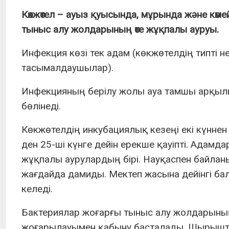
Көкжөтел – ауыз қуысында, мұрында және көмей
тыныс алу жолдарының өте жұқпалы ауруы.
Инфекция көзі тек адам (көкжөтелдің типті н
тасымалдаушылар).
Инфекцияның берілу жолы ауа тамшы арқыл
бөлінеді.
Көкжөтелдің инкубациялық кезеңі екі күннен 
ден 25-ші күнге дейін ерекше қауіпті. Адамд
жұқпалы аурулардың бірі. Науқаспен байлан
жағдайда дамиды. Мектеп жасына дейінгі ба
келеді.
Бактериялар жоғарғы тыныс алу жолдарыны
жоғарылауымен қабыну басталады. Шырышты 