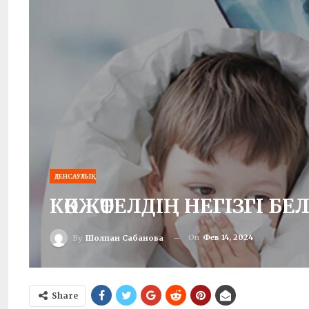
ДЕНСАУЛЫҚ
КӨКЖӨТЕЛДІҢ НЕГІЗГІ БЕ
On
Фев 14, 2024
By
Шолпан Сабанова
Share