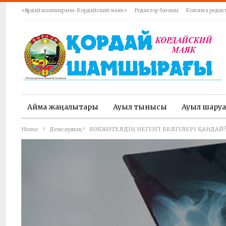
«Қордай шамшырағы-Кордайский маяк»
Редактор бағаны
Колонка редак
Аймақ жаңалықтары
Ауыл тынысы
Ауыл шару
Home
Денсаулық
КӨКЖӨТЕЛДІҢ НЕГІЗГІ БЕЛГІЛЕРІ ҚАНДАЙ