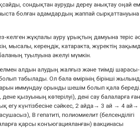
 ұқсайды, сондықтан ауруды дереу анықтау оңай ем
аныста болған адамдардың жаппай сырқаттануына
 кез-келген жұқпалы ауру ұрықтың дамуына теріс әс
кін, мысалы, кереңдік, катаракта, жүректің зақым
 баланың туылуына әкелуі мүмкін.
телмен алдын алудың жалғыз және тиімді шарасы-
 болып табылады. Ол бала өмірінің бірінші жылынд
ларын иммундау орынды шешім болып қала береді
 дене қызуының көтерілуі), дені сау балаларға ға
 егу күнтізбесіне сәйкес, 2 айда→ 3 ай → 4 ай→
асушасыз), В гепатиті, полиомиелит (белсенділігі
ияларға қарсы конъюгацияланған) вакцинасы