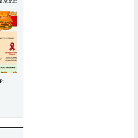
m Author
Р: