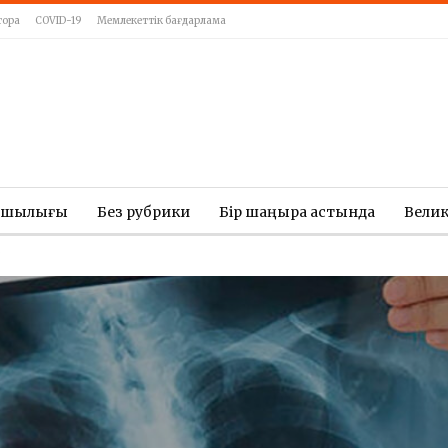
тора
COVID-19
Мемлекеттік бағдарлама
ашылығы
Без рубрики
Бір шаңырақ астында
Вели
?