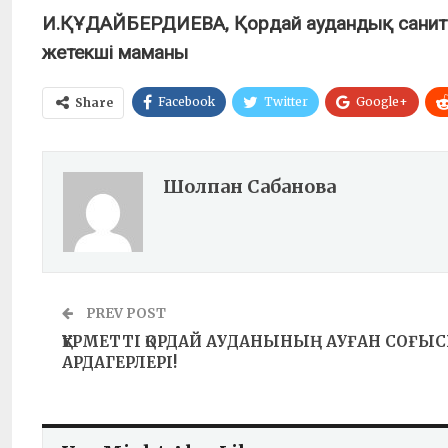
И.ҚҰДАЙБЕРДИЕВА,
Қордай аудандық сани
жетекші маманы
Facebook
Twitter
Google+
Share
Шолпан Сабанова
PREV POST
ҚҰРМЕТТІ ҚОРДАЙ АУДАНЫНЫҢ АУҒАН СОҒЫ
АРДАГЕРЛЕРІ!