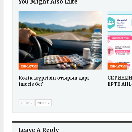
You Might Also Like
ДЕНСАУЛЫҚ
ДЕНСАУЛЫҚ
Көлік жүргізіп отырып дәрі
СКРИНИН
ішесіз бе?
ЕРТЕ АНЫ
PREV
NEXT
Leave A Reply