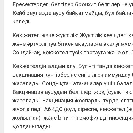
Ересектердегі белгілер бронхит белгілеріне
Кейбіреулерде ауру байқалмайды, бұл байл
келеді.
Көк жөтел және жүктілік: Жүктілік кезіндегі
және әртүрлі туа біткен ақауларға әкелуі мүм
Сондай-ақ, көкжөтел түсік тастауға және өлі
Көкжөтелдің алдын алу. Бүгінгі таңда көкжө
вакцинация күнтізбесіне енгізілген иммундау
жасалады. Сондықтан ата-аналар үшін бала
Вакцинация аурудың белгілері жоқ (суық тию,
жасалады. Вакцинация жоспарлы түрде Ұлттық
жүргізіледі. АбКДС (күл, сіреспе, көкжөтел (ж
жойылған) және b типті гемофильді инфекц
қолданылады.