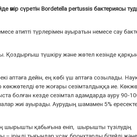
де өмір сүретін Bordetella pertussis бактериясы т
емесе атипті түрлерімен ауыратын немесе сау бакт
ы. Қоздырғыш түшкіру және жөтел кезінде қарқы
екі аптаға дейін, ең көбі үш аптаға созылады. Нау
ар көкжөтелді өте жоғары сезімталдыққа ие. Көкж
ыста болған кезде сезімтал адамдарда ауру 90-1
лалар жиі ауырады. Аурудың шамамен 5% ересект
ң шырышты қабығына еніп, шырышты түзілудің
– іріңді тығындар ұсақ бронхтарды бітейді жән