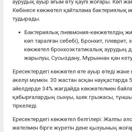
аурудық ауыр ағым өту қаупі жоғары. Көп жа
Көбінесе көкжөтел қайталама бактериялық
тудырады.
Бактериялық пневмония-көкжөтелдің жиі
көп таралған себебі), Бронхит, плеврит,
көкжөтел бронхоэктатикалық аурудың да
жарылуы, Сусыздану, Мұрыннан қан кету
Ересектердегі көкжөтел өте ауыр өтеді жән
әкелуі мүмкін. 30 жастан асқан науқастарда
әйелдерде 34% жағдайда көкжөтелмен байла
қабырғалардың сынуы, ішек грыжасы, тұншығу
тіркеледі.
Ересектердегі көкжөтел белгілері: Жалпы әл
жөтелмен бірге жүретін дене қызуының жоғар