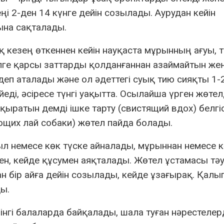
і 2-ден 14 күнге дейін созылады. Аурудан кейін
ына сақталады.
кезең өткеннен кейін науқаста мұрынның ағуы, т
елге қарсы заттарды қолданғаннан азаймайтын же
еп аталады және ол әдеттегі суық тию сияқты 1-2
йеді, әсіресе түнгі уақытта. Осылайша үрген жөтел
ыратын демді ішке тарту (свистящий вдох) белгіс
нающих лай собаки) жөтел пайда болады.
ыл немесе көк түске айналады, мұрыннан немесе 
н, кейде құсумен аяқталады. Жөтел ұстамасы тәу
ан бір айға дейін созылады, кейде ұзағырақ. Қалы
ы.
інгі балаларда байқалады, шала туған нәрестелер