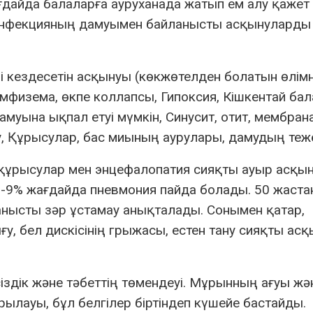
ғдайда балаларға ауруханада жатып ем алу қажет е
 инфекцияның дамуымен байланысты асқынуларды
 кездесетін асқынуы (көкжөтелден болатын өлімн
 эмфизема, өкпе коллапсы, Гипоксия, Кішкентай ба
муына ықпал етуі мүмкін, Синусит, отит, мембра
, Құрысулар, бас миының аурулары, дамудың теже
е құрысулар мен энцефалопатия сияқты ауыр асқы
 5-9% жағдайда пневмония пайда болады. 50 жаста
нысты зәр ұстамау анықталады. Сонымен қатар,
, бел дискісінің грыжасы, естен тану сияқты ас
сіздік және тәбеттің төмендеуі. Мұрынның ағуы жә
ылауы, бұл белгілер біртіндеп күшейе бастайды.