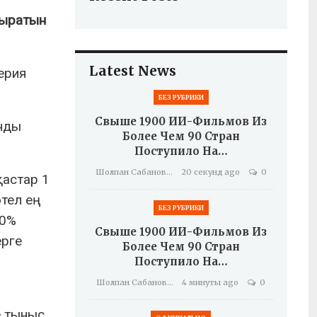
удыратын
Latest News
ерия
БЕЗ РУБРИКИ
Свыше 1900 ИИ-Фильмов Из
нды
Более Чем 90 Стран
Поступило На…
Шолпан Сабанова
20 секунд ago
0
қастар 1
өтел ең
БЕЗ РУБРИКИ
00%
Свыше 1900 ИИ-Фильмов Из
ерге
Более Чем 90 Стран
Поступило На…
Шолпан Сабанова
4 минуты ago
0
е тыныс