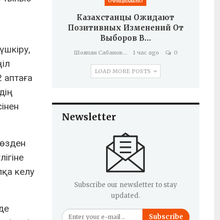
ОФИЦИАЛЬНО
Казахстанцы Ожидают
Позитивных Изменений От
Выборов В…
үшкіру,
Шолпан Сабанова
1 час ago
0
ңіл
LOAD MORE POSTS
 аптаға
дің
інен
Newsletter
көзден
лігіне
пқа келу
Subscribe our newsletter to stay
updated.
де
Subscribe