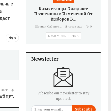
ОФИЦИАЛЬНО
альные
Казахстанцы Ожидают
а
Позитивных Изменений От
даст
Выборов В…
Шолпан Сабанова
11 часов ago
0
LOAD MORE POSTS
0
Newsletter
POST
Subscribe our newsletter to stay
ДАЙЦЕВ
updated.
Subscribe