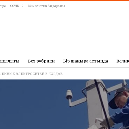
тора
COVID-19
Мемлекеттік бағдарлама
ашылығы
Без рубрики
Бір шаңырақ астында
Вели
ЕННЫХ ЭЛЕКТРОСЕТЕЙ В КОРДАЕ