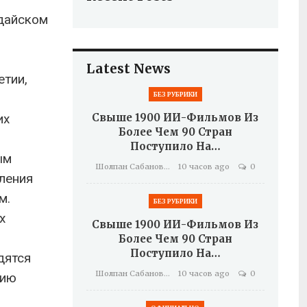
рдайском
Latest News
етии,
БЕЗ РУБРИКИ
их
Свыше 1900 ИИ-Фильмов Из
Более Чем 90 Стран
Поступило На…
ым
Шолпан Сабанова
10 часов ago
0
ления
м.
БЕЗ РУБРИКИ
х
Свыше 1900 ИИ-Фильмов Из
Более Чем 90 Стран
Поступило На…
дятся
Шолпан Сабанова
10 часов ago
0
нию