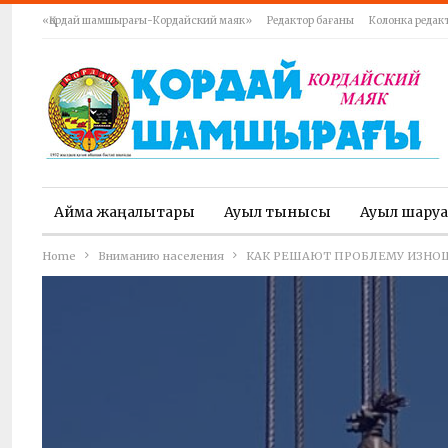
«Қордай шамшырағы-Кордайский маяк»
Редактор бағаны
Колонка редак
Аймақ жаңалықтары
Ауыл тынысы
Ауыл шару
Home
Вниманию населения
КАК РЕШАЮТ ПРОБЛЕМУ ИЗНОШ