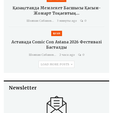
Қазақстанда Мемлекет Басшысы Қасым-
Жомарт Тоқаевтың…
Шолпан Сабанова
3 минуты ago
0
ҚОҒАМ
Астанада Comic Con Astana 2026 Фестивалі
Басталды
Шолпан Сабанова
2 часа ago
0
LOAD MORE POSTS
Newsletter