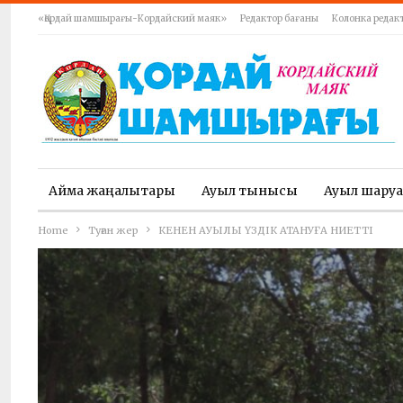
«Қордай шамшырағы-Кордайский маяк»
Редактор бағаны
Колонка редак
Аймақ жаңалықтары
Ауыл тынысы
Ауыл шару
Home
Туған жер
КЕНЕН АУЫЛЫ ҮЗДІК АТАНУҒА НИЕТТІ