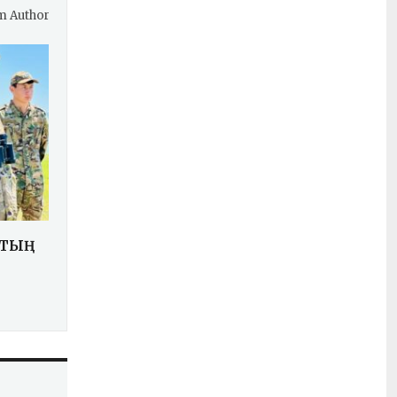
m Author
ТТЫҢ