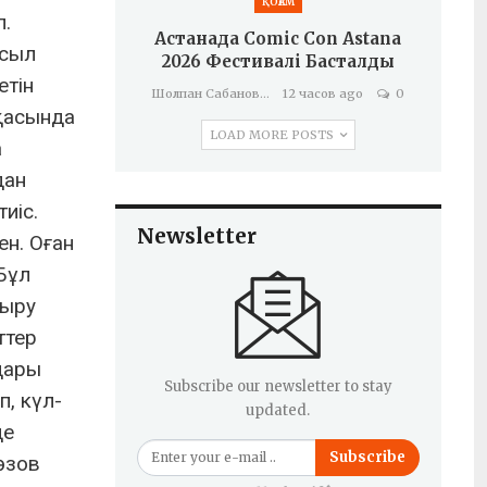
ҚОҒАМ
п.
Астанада Comic Con Astana
асыл
2026 Фестивалі Басталды
етін
Шолпан Сабанова
12 часов ago
0
рқасында
LOAD MORE POSTS
а
дан
иіс.
Newsletter
н. Оған
 Бұл
дыру
ттер
дары
Subscribe our newsletter to stay
, күл-
updated.
де
Subscribe
өзов