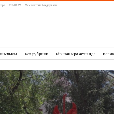
тора
COVID-19
Мемлекеттік бағдарлама
ашылығы
Без рубрики
Бір шаңырақ астында
Вели