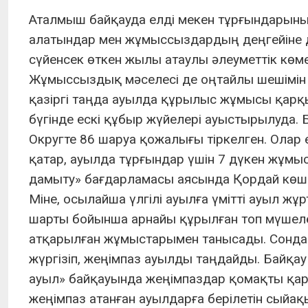
Аталмыш байқауда елді мекен тұрғындарыны
алатындар мен жұмыссыздардың деңгейіне де 
сүйенсек өткен жылы атаулы әлеуметтік көмек
Жұмыссыздық мәселесі де оңтайлы шешімін 
қазіргі таңда ауылда құрылыс жұмысы қарқы
бүгінде ескі құбыр жүйелері ауыстырылуда
Округте 86 шаруа қожалығы тіркелген. Ола
қатар, ауылда тұрғындар үшін 7 дүкен жұмыс 
дамыту» бағдарламасы аясында Қордай көш
Міне, осылайша үлгілі ауылға үмітті ауыл 
шарты бойынша арнайы құрылған топ мүшеле
атқарылған жұмыстарымен танысады. Сондай
жүргізіп, жеңімпаз ауылды таңдайды. Байқау
ауыл» байқауында жеңімпаздар қомақты қарж
жеңімпаз атанған ауылдарға берілетін сый