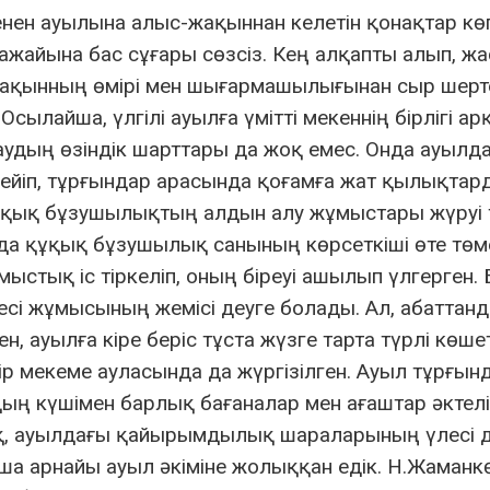
енен ауылына алыс-жақыннан келетін қонақтар кө
жайына бас сұғары сөзсіз. Кең алқапты алып, ж
а ақынның өмірі мен шығармашылығынан сыр шерт
сылайша, үлгілі ауылға үмітті мекеннің бірлігі а
айқаудың өзіндік шарттары да жоқ емес. Онда ауылд
йіп, тұрғындар арасында қоғамға жат қылықтар
ұқық бұзушылықтың алдын алу жұмыстары жүруі т
 құқық бұзушылық санының көрсеткіші өте төме
мыстық іс тіркеліп, оның біреуі ашылып үлгерген.
сі жұмысының жемісі деуге болады. Ал, абаттан
, ауылға кіре беріс тұста жүзге тарта түрлі көше
р мекеме ауласында да жүргізілген. Ауыл тұрғын
 күшімен барлық бағаналар мен ағаштар әктеліп
қ, ауылдағы қайырымдылық шараларының үлесі 
а арнайы ауыл әкіміне жолыққан едік. Н.Жаманк