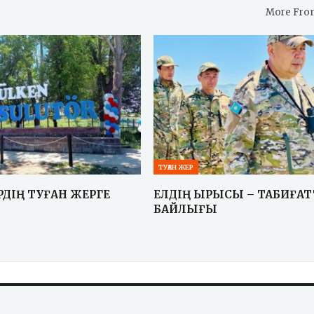
More Fro
ТУҒАН ЖЕР
РДІҢ ТУҒАН ЖЕРГЕ
ЕЛДІҢ ЫРЫСЫ – ТАБИҒА
БАЙЛЫҒЫ