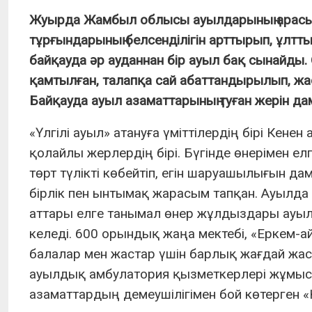
Жуырда Жамбыл облысы ауылдарының арасынд
тұрғындарының белсенділігін арттырып, ұл
байқауда әр ауданнан бір ауыл бақ сынайды
қамтылған, талапқа сай абаттандырылып, ж
Байқауда ауыл азаматтарының туған жерін дам
«Үлгілі ауыл» атануға үміттілердің бірі Кен
қолайлы жерлердің бірі. Бүгінде өнерімен ел
төрт түлікті көбейтіп, егін шаруашылығын д
бірлік пен ынтымақ жарасым тапқан. Ауылда 
аттары елге танымал өнер жұлдыздары ауылд
келеді. 600 орындық жаңа мектебі, «Еркем-
балалар мен жастар үшін барлық жағдай жас
ауылдық амбулатория қызметкерлері жұмысы
азаматтардың демеушілігімен бой көтерген «