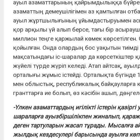
ауыл азаматтарының қайрымдылыққа бүйрегі
азаматтың демеушілігімен аз қамтылған отбас
ауыл жұртшылығының ұйымдастыруымен ас
қор арқылы үй алып берсе, тағы бір асыра
миллион теңге қаржылай көмек көрсетілген. 
қойылған. Онда олардың бос уақытын тиімді 
мақсатындағы іс-шаралар да көрсеткіштер 
жүйелі түрде жүріп келеді. Атап айтсақ, а
орталығы жұмыс істейді. Орталықта бүгінде 1
мен облыстық, республикалық байқауларға қ
гранттарға ие болып, өз кәсібін ашып, дөңгел
-Үлкен азаматтардың игілікті істерін қазір
шараларға ауызбіршілікпен жиналып, қараж
деген тартуларын жасап тұрады. Мысалға айт
жылдық кездесулері барысында ауылға көпте