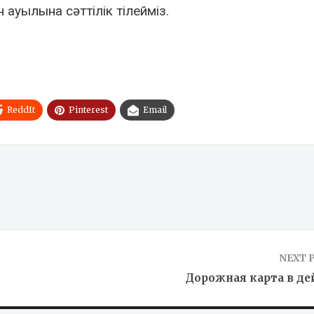
 ауылына сәттілік тілейміз.
ReddIt
Pinterest
Email
NEXT 
Дорожная карта в де