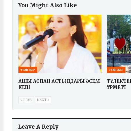
You Might Also Like
ТУҒАН ЖЕР
ТУҒАН ЖЕР
АШЫҚ АСПАН АСТЫНДАҒЫ ӘСЕМ
ТҮЛЕКТЕ
КЕШ
ҚҰРМЕТІ
PREV
NEXT
Leave A Reply