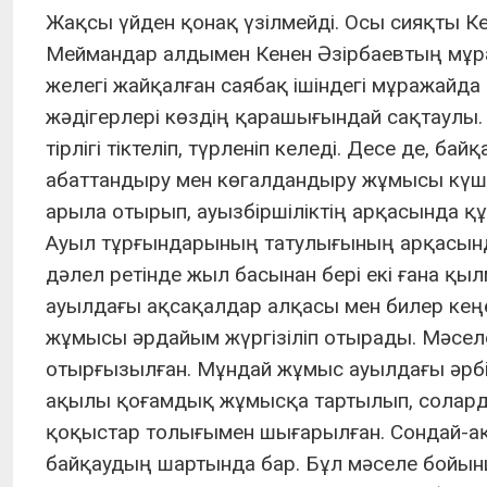
Жақсы үйден қонақ үзілмейді. Осы сияқты К
Меймандар алдымен Кенен Әзірбаевтың мұра
желегі жайқалған саябақ ішіндегі мұражайд
жәдігерлері көздің қарашығындай сақтаулы. О
тірлігі тіктеліп, түрленіп келеді. Десе де, б
абаттандыру мен көгалдандыру жұмысы күше
арыла отырып, ауызбіршіліктің арқасында қ
Ауыл тұрғындарының татулығының арқасында
дәлел ретінде жыл басынан бері екі ғана қыл
ауылдағы ақсақалдар алқасы мен билер кеңе
жұмысы әрдайым жүргізіліп отырады. Мәселен
отырғызылған. Мұндай жұмыс ауылдағы әрбі
ақылы қоғамдық жұмысқа тартылып, солардың
қоқыстар толығымен шығарылған. Сондай-а
байқаудың шартында бар. Бұл мәселе бойынш