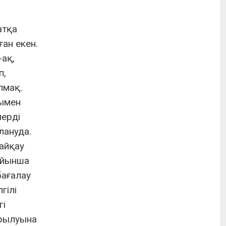
атқа
ан екен.
ақ,
п,
лмақ.
нымен
лерді
лануда.
айқау
ойынша
бағалау
гілі
гі
ырылуына