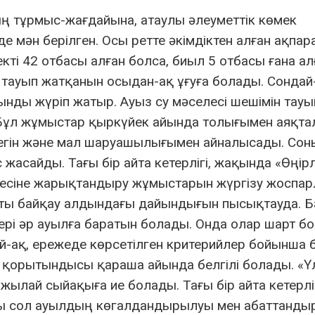
ң тұрмыс-жағдайына, атаулы әлеуметтік көмек
мән берілген. Осы ретте әкімдіктен алған ақпар
ті 42 отбасы алған болса, биыл 5 отбасы ғана алғ
тауып жатқанын осыдан-ақ ұғуға болады. Сондай-
нды жүріп жатыр. Ауыз су мәселесі шешімін тауы
. Бұл жұмыстар қыркүйек айында толығымен аяқта
р егін және мал шаруашылығымен айналысады. Со
жасайды. Тағы бір айта кетерлігі, жақында «Өңір
есіне жарықтандыру жұмыстарын жүргізу жоспар
жұрты байқау алдындағы дайындығын пысықтауда. Б
рі әр ауылға баратын болады. Онда олар шарт б
-ақ, ережеде көрсетілген критерийлер бойынша 
 қорытындысы қараша айында белгілі болады. «Үл
ылай сыйақыға ие болады. Тағы бір айта кетерлі
ақы сол ауылдың көгалдандырылуы мен абаттанд