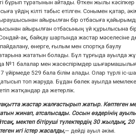
 бұрып тұратынын айтады. Өткен жылы кәсіпкер
ыға үйдің кілті табыс етілген. Сонымен қатар, әкі
ыраушысынан айырылған бір отбасыға қайырым
ушысынан айырылған отбасының үй құрылысына бі
Сондай-ақ, байқау шартында жастар мәселесіне д
пайдалану, өнерге, ғылым мен спортқа баулу
қатарына жататын болады. Бұл тұрғыда ауылда ж
уылда №1 балалар мен жасөспірімдер шығармашылы
7 үйірмеде 529 бала білім алады. Олар түрлі іс-ш
атысып топ жаруда. Бұдан бөлек ауылда мемлеке
етіп жатқандар да жетерлік.
гі уақытта жастар жалғастырып жатыр. Көптеген м
атын жинап, атсалысады. Сосын өздерінің ауыл
сақ, мектеп бітіруші түлектердің 30 жылдық, 20
ген игі істер жасалды,
— дейді ауыл әкімі.