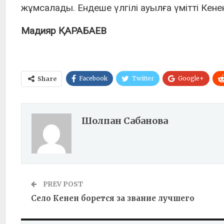
жұмсалады. Ендеше үлгілі ауылға үмітті Кенен
Мадияр ҚАРАБАЕВ
Facebook
Twitter
Google+
Share
Шолпан Сабанова
PREV POST
Село Кенен борется за звание лучшего