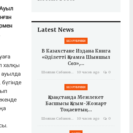
 Ауыл
нған
армен
Latest News
.
БЕЗ РУБРИКИ
В Казахстане Издана Книга
уаға
«Әділетті Қоғамға Шыншыл
Сөз»,…
ыл халқы
Шолпан Сабанова
10 часов ago
0
л ауылда
 бүгінде
БЕЗ РУБРИКИ
сып
Қазақстанда Мемлекет
екенде
Басшысы Қасым-Жомарт
аңа
Тоқаевтың…
Шолпан Сабанова
10 часов ago
0
сы.