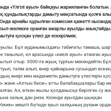
а «Үлгілі ауыл» байқауы жарияланған болатын.
ттық құндылықтарды дамыту мақсатында қолға алы
. Онда арнайы құрылған комиссия қажетті нысанд
асыл-желекке оранған ажарлы ауылды анықтайды
ытуға қосқан үлесі де ескерілмек.
ен ауылы. Бұл ауданымыздағы табиғаты тамаша, шар
ге танылып, ел арасында «киелі ауыл» атанған ау
амытып отыр. 3000-ға жуық тұрғын мекендейтін бұ
туып, тәлім алып, өнер қайнарына сусындап өскен,
ың өнері мен мәдениетін дамытуға үлестерін қо
ай» және «Алтын бесік» атты балабақшалары бар м
алған. Ал, өткен жылы қолданысқа берілген су ж
на халық дән риза. Кезінде ауылдан шыққан
Кенен» мешіті бүгінде ауыл халқының рухани орда