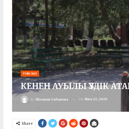
ТУҒАН ЖЕР
КЕНЕН АУЫЛЫ ҮЗДІК АТ
On
Июл 22, 2020
By
Шолпан Сабанова
Share