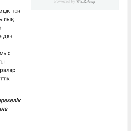
Powered by
мдік пен
дылық
р
е ден
ұмыс
ғы
аралар
ттік
ерекелік
ына