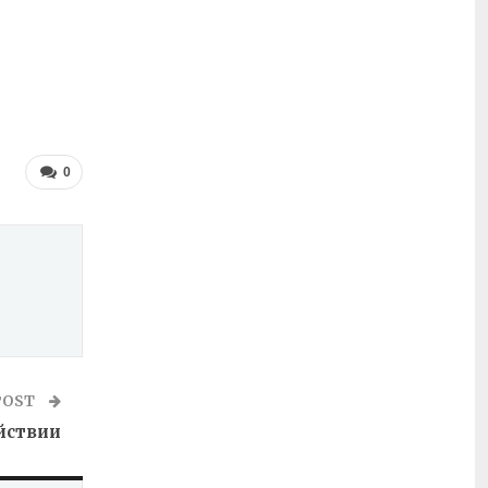
0
POST
йствии