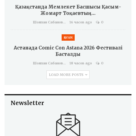
Қазақстанда Мемлекет Басшысы Қасым-
Жомарт Тоқаевтың…
Шолпан Сабанова
16 часов ago
0
ҚОҒАМ
Астанада Comic Con Astana 2026 Фестивалі
Басталды
Шолпан Сабанова
18 часов ago
0
LOAD MORE POSTS
Newsletter