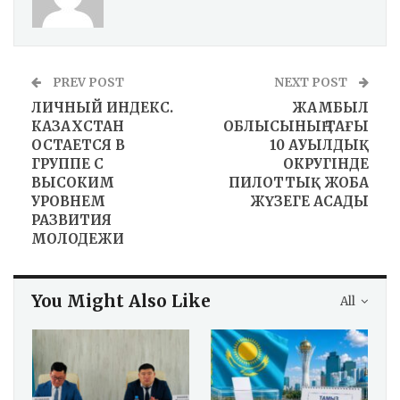
PREV POST
NEXT POST
ЛИЧНЫЙ ИНДЕКС.
ЖАМБЫЛ
КАЗАХСТАН
ОБЛЫСЫНЫҢ ТАҒЫ
ОСТАЕТСЯ В
10 АУЫЛДЫҚ
ГРУППЕ С
ОКРУГІНДЕ
ВЫСОКИМ
ПИЛОТТЫҚ ЖОБА
УРОВНЕМ
ЖҮЗЕГЕ АСАДЫ
РАЗВИТИЯ
МОЛОДЕЖИ
You Might Also Like
All