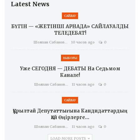
Latest News
САЙЛАУ
БҮГІН — «ЖЕТІНШІ АРНАДА» САЙЛАУАЛДЫ
ТЕЛЕДЕБАТ!
Шолпан Сабанова
10 часов ago
0
ВЫБОРЫ
Уже СЕГОДНЯ — ДЕБАТЫ На Седьмом
Канале!
Шолпан Сабанова
11 часов ago
0
САЙЛАУ
Құрылтай Депутаттығына Кандидаттардың
Қай Өңірлерге…
Шолпан Сабанова
11 часов ago
0
LOAD MORE POSTS