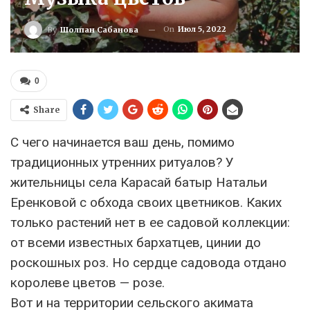
On
Июл 5, 2022
By
Шолпан Сабанова
0
Share
С чего начинается ваш день, помимо
традиционных утренних ритуалов? У
жительницы села Карасай батыр Натальи
Еренковой с обхода своих цветников. Каких
только растений нет в ее садовой коллекции:
от всеми известных бархатцев, цинии до
роскошных роз. Но сердце садовода отдано
королеве цветов — розе.
Вот и на территории сельского акимата