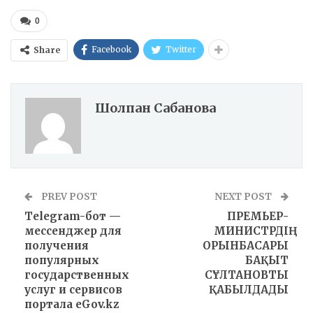
0
Facebook
Twitter
Share
Шолпан Сабанова
PREV POST
NEXT POST
Telegram-бот —
ПРЕМЬЕР-
мессенджер для
МИНИСТРДІҢ
получения
ОРЫНБАСАРЫ
популярных
БАҚЫТ
государственных
СҰЛТАНОВТЫ
услуг и сервисов
ҚАБЫЛДАДЫ
портала еGov.kz