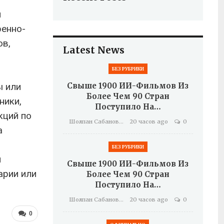
я
ренно-
ов,
Latest News
БЕЗ РУБРИКИ
ы или
Свыше 1900 ИИ-Фильмов Из
Более Чем 90 Стран
ники,
Поступило На…
кций по
Шолпан Сабанова
20 часов ago
0
а
БЕЗ РУБРИКИ
й
Свыше 1900 ИИ-Фильмов Из
арии или
Более Чем 90 Стран
Поступило На…
Шолпан Сабанова
20 часов ago
0
0