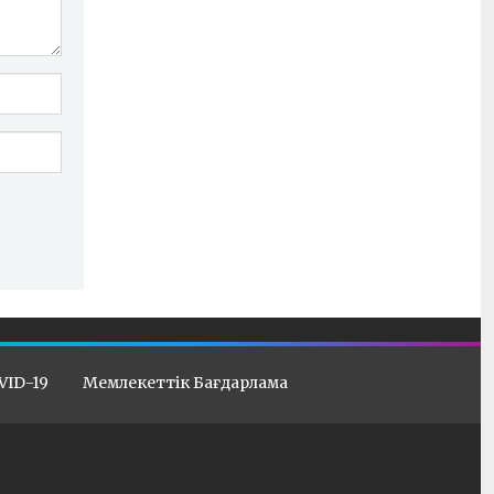
VID-19
Мемлекеттік Бағдарлама