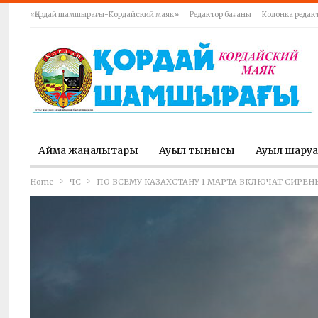
«Қордай шамшырағы-Кордайский маяк»
Редактор бағаны
Колонка редак
Аймақ жаңалықтары
Ауыл тынысы
Ауыл шару
Home
ЧС
ПО ВСЕМУ КАЗАХСТАНУ 1 МАРТА ВКЛЮЧАТ СИРЕН