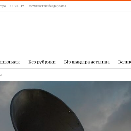
тора
COVID-19
Мемлекеттік бағдарлама
ашылығы
Без рубрики
Бір шаңырақ астында
Вели
Ы