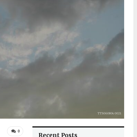
TTS060804 0021
0
Recent Posts