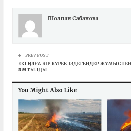
Шолпан Сабанова
PREV POST
ЕКІ ҚОЛҒА БІР КҮРЕК ІЗДЕГЕНДЕР ЖҰМЫСПЕ
ҚАМТЫЛДЫ
You Might Also Like