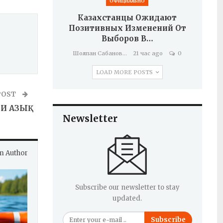
ОФИЦИАЛЬНО
Казахстанцы Ожидают
Позитивных Изменений От
Выборов В…
Шолпан Сабанова
21 час ago
0
LOAD MORE POSTS
POST
И АЗЫҚ
Newsletter
m Author
Subscribe our newsletter to stay
updated.
Subscribe