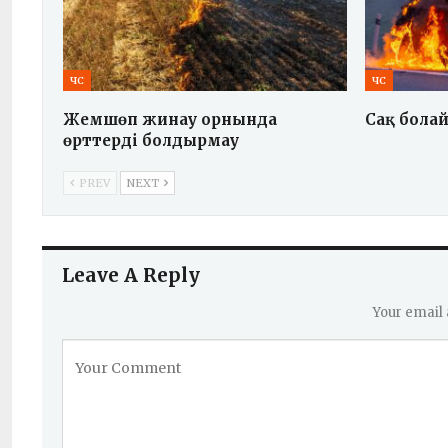
ЧС
ЧС
Жемшөп жинау орнында
Сақ бола
өрттерді болдырмау
PREV
NEXT
Leave A Reply
Your email 