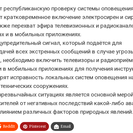
дут республиканскую проверку системы оповещени
т кратковременное включение электросирен и си
акже перехват эфира телевизионных и радиоканал
х и в мобильных приложениях.
дупредительный сигнал, который подаётся для
дачей всех экстренных сообщений в случае угроз
, необходимо включить телевизоры и радиоприём
и в мобильных приложениях для получения инстру
рят исправность локальных систем оповещения н
технических сооружениях.
чрезвычайных ситуациях является основной меро
ителей от негативных последствий какой-либо ав
влиянием различных факторов природных явлений.
ReddIt
Pinterest
Email