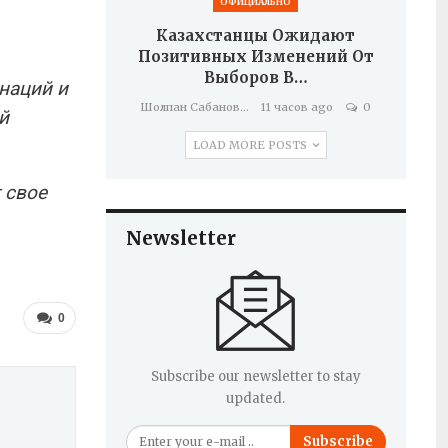
ОФИЦИАЛЬНО
Казахстанцы Ожидают
Позитивных Изменений От
Выборов В…
наций и
Шолпан Сабанова
11 часов ago
0
й
LOAD MORE POSTS
 свое
Newsletter
0
Subscribe our newsletter to stay
updated.
Subscribe