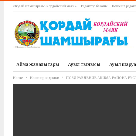
«Қордай шамшырағы-Кордайский маяк»
Редактор бағаны
Колонка редак
Аймақ жаңалықтары
Ауыл тынысы
Ауыл шару
Home
Наши праздники
ПОЗДРАВЛЕНИЕ АКИМА РАЙОНА РУС