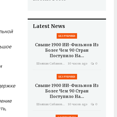
Latest News
льной
БЕЗ РУБРИКИ
Свыше 1900 ИИ-Фильмов Из
льшое
Более Чем 90 Стран
Поступило На…
Шолпан Сабанова
10 часов ago
0
и
БЕЗ РУБРИКИ
держке
Свыше 1900 ИИ-Фильмов Из
Более Чем 90 Стран
Поступило На…
ление
Шолпан Сабанова
10 часов ago
0
ть,