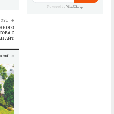
Powered by
POST
ОННОГО
КОВА С
АН АЙТ
m Author