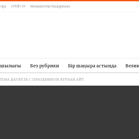
тора
COVID-19
Мемлекеттік бағдарлама
ашылығы
Без рубрики
Бір шаңырақ астында
Вели
ТЕМА ДАУЛЕТА С ПРАЗДНИКОМ КУРБАН АЙТ