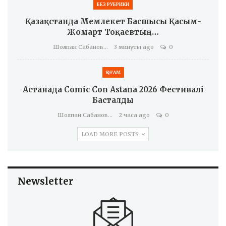
БЕЗ РУБРИКИ
Қазақстанда Мемлекет Басшысы Қасым-
Жомарт Тоқаевтың…
Шолпан Сабанова
3 минуты ago
0
ҚОҒАМ
Астанада Comic Con Astana 2026 Фестивалі
Басталды
Шолпан Сабанова
2 часа ago
0
LOAD MORE POSTS
Newsletter