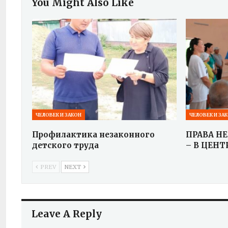
You Might Also Like
ЧЕЛОВЕК И ЗАКОН
ЧЕЛОВЕК И ЗА
Профилактика незаконного
ПРАВА Н
детского труда
– В ЦЕН
PREV
NEXT
Leave A Reply