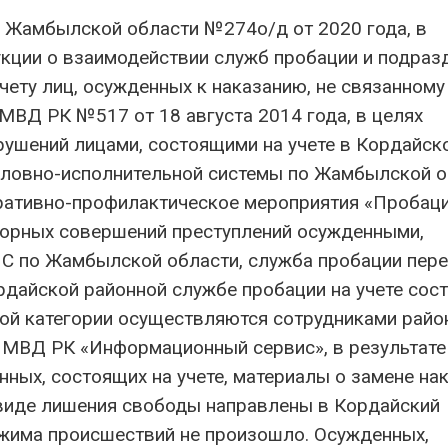
С Жамбылской области №274о/д от 2020 года, в
рукции о взаимодействии служб пробации и подраз
ету лиц, осужденных к наказанию, не связанному
ВД РК №517 от 18 августа 2014 года, в целях
ушений лицами, состоящими на учете в Кордайск
оловно-исполнительной системы по Жамбылской о
еративно-профилактическое мероприятия «Пробаци
вторных совершений преступлений осужденными,
С по Жамбылской области, служба пробации пере
рдайской районной службе пробации на учете сос
ной категории осуществляются сотрудниками райо
 МВД РК «Информационный сервис», в результате
ных, состоящих на учете, материалы о замене на
 виде лишения свободы направлены в Кордайский
ежима происшествий не произошло. Осужденных,