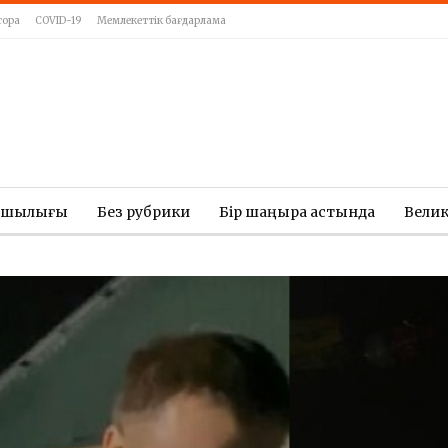
тора
COVID-19
Мемлекеттік бағдарлама
ашылығы
Без рубрики
Бір шаңырақ астында
Вели