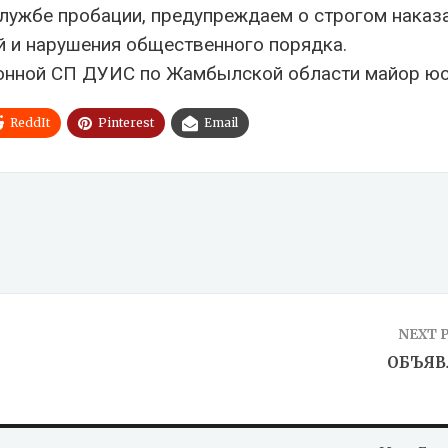
службе пробации, предупреждаем о строгом наказ
й и нарушения общественного порядка.
онной СП ДУИС по Жамбылской области майор ю
ReddIt
Pinterest
Email
NEXT 
ОБЪЯВ