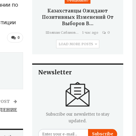
ОФИЦИАЛЬНО
ании по
Казахстанцы Ожидают
Позитивных Изменений От
стиции
Выборов В…
Шолпан Сабанова
1 час ago
0
0
LOAD MORE POSTS
Newsletter
POST
ЛЕНИЕ
Subscribe our newsletter to stay
updated.
Subscribe