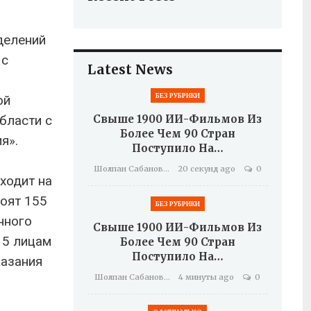
делений
 с
Latest News
БЕЗ РУБРИКИ
ой
бласти с
Свыше 1900 ИИ-Фильмов Из
Более Чем 90 Стран
я».
Поступило На…
Шолпан Сабанова
20 секунд ago
0
ходит на
тоят 155
БЕЗ РУБРИКИ
нного
Свыше 1900 ИИ-Фильмов Из
 5 лицам
Более Чем 90 Стран
Поступило На…
казания
Шолпан Сабанова
4 минуты ago
0