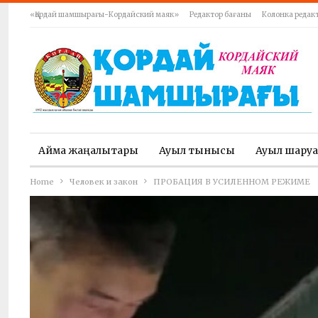
«Қордай шамшырағы-Кордайский маяк»
Редактор бағаны
Колонка редак
Аймақ жаңалықтары
Ауыл тынысы
Ауыл шару
Home
Человек и закон
ПРОБАЦИЯ В УСИЛЕННОМ РЕЖИМЕ