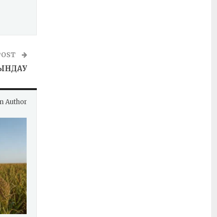
POST
ЙЫНДАУ
m Author