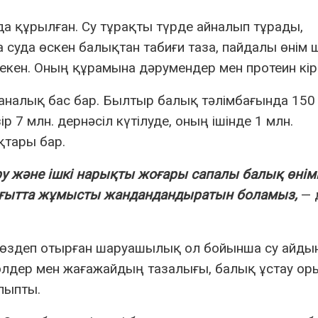
да құрылған. Су тұрақты түрде айналып тұрады,
а суда өскен балықтан табиғи таза, пайдалы өнім
кен. Оның құрамына дәрумендер мен протеин кіре
аналық бас бар. Былтыр балық тәлімбағында 150
р 7 млн. дернәсіл күтілуде, оның ішінде 1 млн.
қтары бар.
ыру және ішкі нарықты жоғары сапалы балық өнім
ағытта жұмысты жандандандыратын боламыз,
— 
 көздеп отырған шаруашылық ол бойынша су айд
көлдер мен жағажайдың тазалығы, балық ұстау о
лыпты.