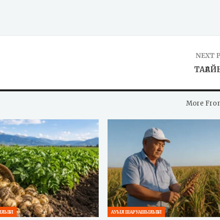
NEXT 
ТАҒА
More Fro
ЫЛЫҒЫ
АУЫЛ ШАРУАШЫЛЫҒЫ