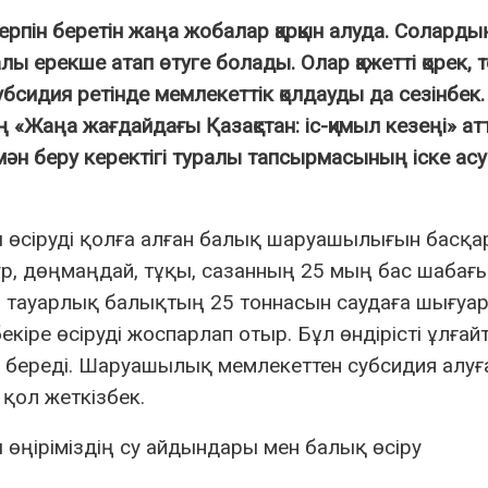
серпін беретін жаңа жобалар қарқын алуда. Соларды
алы ерекше атап өтуге болады. Олар қажетті қорек, 
бсидия ретінде мемлекеттік қолдауды да сезінбек.
Жаңа жағдайдағы Қазақстан: іс-қимыл кезеңі» ат
 беру керектігі туралы тапсырмасының іске асу
 өсіруді қолға алған балық шаруашылығын басқа
ур, дөңмаңдай, тұқы, сазанның 25 мың бас шабағ
а тауарлық балықтың 25 тоннасын саудаға шығуа
іре өсіруді жоспарлап отыр. Бұл өндірісті ұлғай
ік береді. Шаруашылық мемлекеттен субсидия алуға
 қол жеткізбек.
 өңіріміздің су айдындары мен балық өсіру