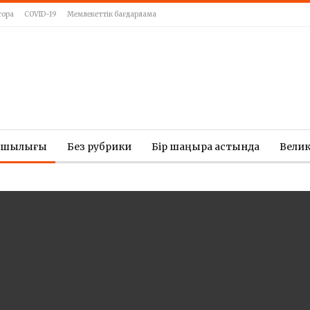
тора
COVID-19
Мемлекеттік бағдарлама
ашылығы
Без рубрики
Бір шаңырақ астында
Вели