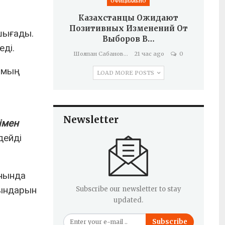
ОФИЦИАЛЬНО
Казахстанцы Ожидают
Позитивных Изменений От
 шығады.
Выборов В…
ді.
Шолпан Сабанова
21 час ago
0
 мың
LOAD MORE POSTS
Newsletter
імен
дейді
ынында
рындарын
Subscribe our newsletter to stay
updated.
Subscribe