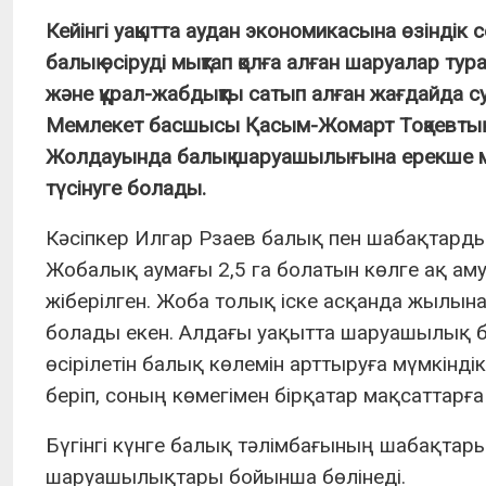
Кейінгі уақытта аудан экономикасына өзіндік 
балық өсіруді мықтап қолға алған шаруалар тур
және құрал-жабдықты сатып алған жағдайда су
Мемлекет басшысы Қасым-Жомарт Тоқаевтың «
Жолдауында балық шаруашылығына ерекше мән
түсінуге болады.
Кәсіпкер Илгар Рзаев балық пен шабақтарды
Жобалық аумағы 2,5 га болатын көлге ақ ам
жіберілген. Жоба толық іске асқанда жылын
болады екен. Алдағы уақытта шаруашылық бек
өсірілетін балық көлемін арттыруға мүмкінд
беріп, соның көмегімен бірқатар мақсаттарға
Бүгінгі күнге балық тәлімбағының шабақтары
шаруашылықтары бойынша бөлінеді.