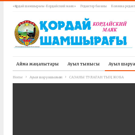
«Қордай шамшырағы-Кордайский маяк»
Редактор бағаны
Колонка редак
Аймақ жаңалықтары
Ауыл тынысы
Ауыл шару
Home
Ауыл шаруашылығы
САЗАНЫ ТУЛАҒАН ТЫҢ ЖОБА