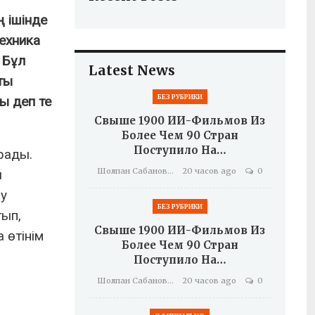
ң ішінде
техника
 Бұл
Latest News
ты
БЕЗ РУБРИКИ
ы деп те
Свыше 1900 ИИ-Фильмов Из
Более Чем 90 Стран
Поступило На…
рады.
Шолпан Сабанова
20 часов ago
0
ы
ру
БЕЗ РУБРИКИ
тып,
Свыше 1900 ИИ-Фильмов Из
 өтінім
Более Чем 90 Стран
Поступило На…
Шолпан Сабанова
20 часов ago
0