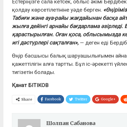
Естеріңізге сала кетсек, облыс әкімі Берд
қолдау көрсетілетініне уәде берген.
«Өңірімі
Табиғи және ауа-райы жағдайынан басқа айт
жылға дейінгі арнайы бағдарлама әзірледі. 
қарастырылған. Оған қоса, облысымызда 
игі дәстүрлері сақталған»,
— деген еді Берді
Өңір басшысы балық шаруашылығымен айналы
қажеттілігін алға тартты. Бұл іс-әрекетті үйле
тигізетін болады.
Қанат БІТІКОВ
Facebook
Twitter
Google+
Share
Шолпан Сабанова