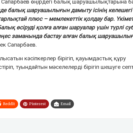
ібек Сапарбаев өңірдегі балық шаруашылықтарына 
зде балық шаруашылығын дамыту ісінің келешегі 
арлықтай плюс – мемлекеттік қолдау бар. Үкіме
Балық өсіруді қолға алған шаруалар үшін түрлі су
кеңес заманында бастау алған балық шаруашылы
бек Сапарбаев.
сатын кәсіпкерлер бірігіп, қауымдастық құру
стіріп, туындайтын мәселелерді бірігіп шешуге септ
ReddIt
Pinterest
Email