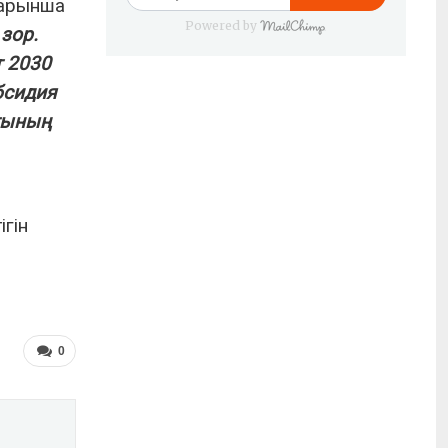
барынша
Powered by
зор.
т 2030
бсидия
ғының
ігін
0