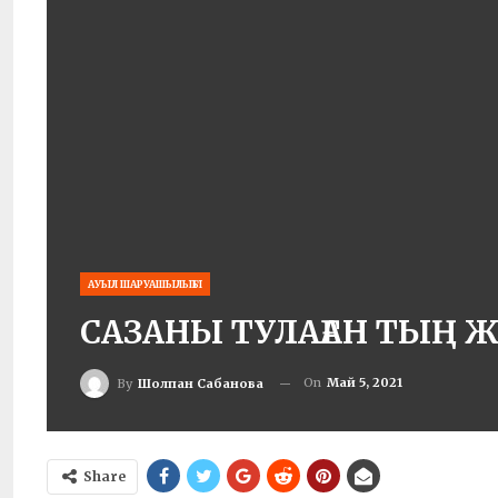
АУЫЛ ШАРУАШЫЛЫҒЫ
САЗАНЫ ТУЛАҒАН ТЫҢ 
On
Май 5, 2021
By
Шолпан Сабанова
Share