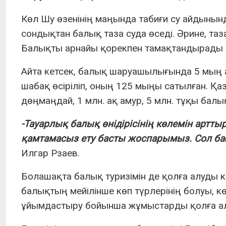
Көл Шу өзенінің маңында табиғи су айдынын
сондықтан балық таза суда өседі. Әрине, таз
Балықты арнайы қорекпен тамақтандырады е
Айта кетсек, балық шаруашылығында 5 мың 
шабақ өсіріліп, оның 125 мыңы сатылған. Қазі
дөңмаңдай, 1 млн. ақ амур, 5 млн. тұқы балы
-Тауарлық балық өнідірісінің көлемін артт
қамтамасыз ету басты жоспарымыз. Сол б
Илгар Рзаев.
Болашақта балық туризімін де қолға алуды
балықтың мейілінше көп түрлерінің болуы, 
ұйымдастыру бойынша жұмыстарды қолға а