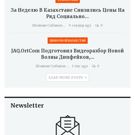
За Неделю В Казахстане Снизились Цены На
Ряд Социально…
Шолпан Сабанова
9 секунд ago
0
ЦИФРОВОЙ КАЗАХСТАН
JAQ.OrtCom Подготовил Видеоразбор Новой
Волны Дипфейков,…
Шолпан Сабанова
1 час ago
0
LOAD MORE POSTS
Newsletter