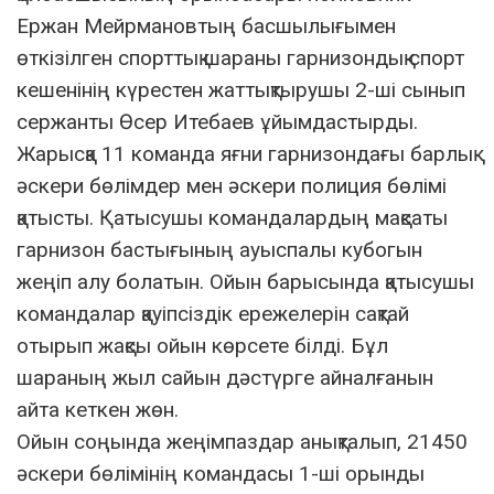
Ержан Мейрмановтың басшылығымен
өткізілген спорттық шараны гарнизондық спорт
кешенінің күрестен жаттықтырушы 2-ші сынып
сержанты Өсер Итебаев ұйымдастырды.
Жарысқа 11 команда яғни гарнизондағы барлық
әскери бөлімдер мен әскери полиция бөлімі
қатысты. Қатысушы командалардың мақсаты
гарнизон бастығының ауыспалы кубогын
жеңіп алу болатын. Ойын барысында қатысушы
командалар қауіпсіздік ережелерін сақтай
отырып жақсы ойын көрсете білді. Бұл
шараның жыл сайын дәстүрге айналғанын
айта кеткен жөн.
Ойын соңында жеңімпаздар анықталып, 21450
әскери бөлімінің командасы 1-ші орынды