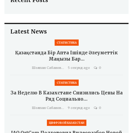
Recent Posts
Latest News
СТАТИСТИКА
Қазақстанда Бір Апта Ішінде Әлеуметтік
Маңызы Бар…
Шолпан Сабанова
5 секунд ago
0
СТАТИСТИКА
За Неделю В Казахстане Снизились Цены На
Ряд Социально…
Шолпан Сабанова
9 секунд ago
0
ЦИФРОВОЙ КАЗАХСТАН
JAQ.OrtCom Подготовил Видеоразбор Новой