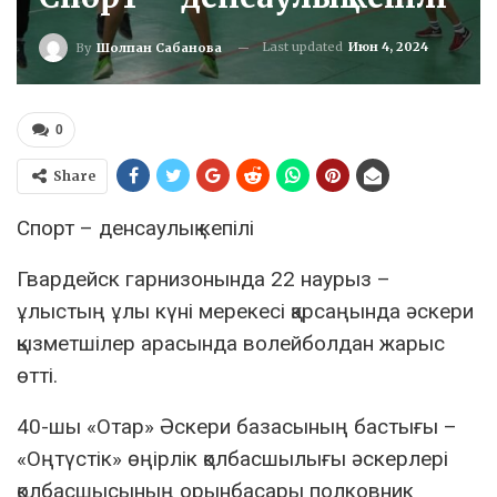
Last updated
Июн 4, 2024
By
Шолпан Сабанова
0
Share
Спорт – денсаулық кепілі
Гвардейск гарнизонында 22 наурыз –
ұлыстың ұлы күні мерекесі қарсаңында әскери
қызметшілер арасында волейболдан жарыс
өтті.
40-шы «Отар» Әскери базасының бастығы –
«Оңтүстік» өңірлік қолбасшылығы әскерлері
қолбасшысының орынбасары полковник