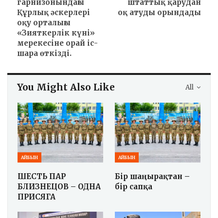
гарнизонындағы
штаттық қарудан
Құрлық әскерлері
оқ атуды орындады
оқу орталығы
«Зияткерлік күні»
мерекесіне орай іс-
шара өткізді.
You Might Also Like
All
АЙБЫН
АЙБЫН
ШЕСТЬ ПАР
Бір шаңырақтан –
БЛИЗНЕЦОВ – ОДНА
бір сапқа
ПРИСЯГА