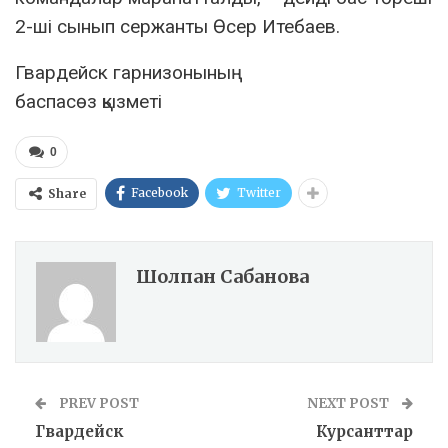
2-ші сынып сержанты Өсер Итебаев.
Гвардейск гарнизонының
баспасөз қызметі
0
Facebook
Twitter
Share
Шолпан Сабанова
PREV POST
NEXT POST
Гвардейск
Курсанттар