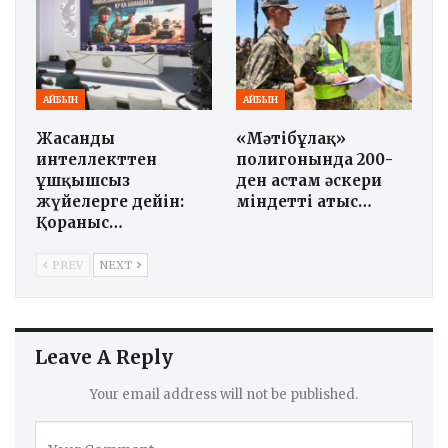
АЙБЫН
АЙБЫН
Жасанды
«Мәтібұлақ»
интеллекттен
полигонында 200-
ұшқышсыз
ден астам әскери
жүйелерге дейін:
міндетті атыс…
Қорғаныс…
PREV
NEXT
Leave A Reply
Your email address will not be published.