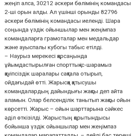
жеңіп алса, 30212 әскери бөлімінің командасы
2-ші орын алды. Ал үшінші орынды 82796
әскери бөлімінің командасы иеленді. Шара
соңында үздік ойыншылар мен жеңімпаз
командаларға грамоталар мен медальдар
және ауыспалы кубогы табыс етілді.
– Наурыз мерекесі қарсаңында
ұйымдастырылған спорттық іс-шарамыз
қауіпсіздік шаралары сақтала отырып,
ойдағыдай өтті. Жарысқа қатысушы
командалардың дайындығы жақсы деп айта
аламын. Олар белсенділік танытып жақсы ойын
көрсетті. Жарыс – ойын шарттарына сәйкес
әділ өткізілді. Жарыстың қорытындысы
бойынша үздік ойыншылар мен жеңімпаз
командалар марапатталды, – дейді бас төреші