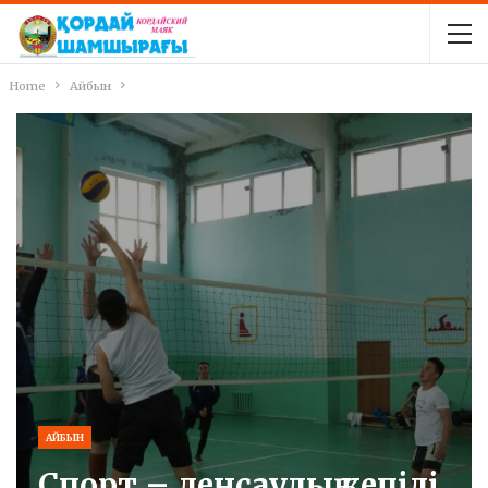
Home
Айбын
АЙБЫН
Спорт – денсаулық кепілі