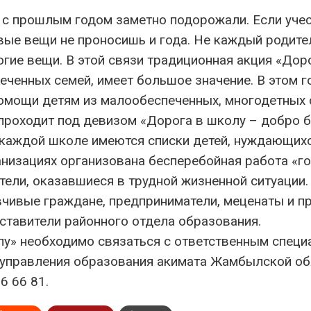
с прошлым годом заметно подорожали. Если учес
евые вещи не проносишь и года. Не каждый родите
гие вещи. В этой связи традиционная акция «Дор
ченных семей, имеет большое значение. В этом г
помощи детям из малообеспеченных, многодетных 
 проходит под девизом «Дорога в школу – добро 
В каждой школе имеются списки детей, нуждающих
низациях организована бесперебойная работа «г
тели, оказавшиеся в трудной жизненной ситуации.
вчивые граждане, предприниматели, меценаты и п
тавители районного отдела образования.
олу» необходимо связаться с ответственным спец
 управления образования акимата Жамбылской об
6 66 81.