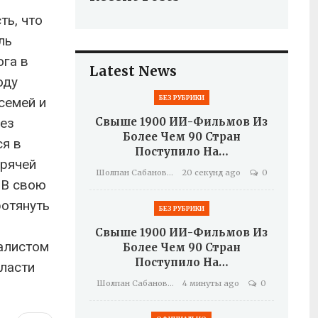
ть, что
ль
ога в
Latest News
оду
БЕЗ РУБРИКИ
семей и
без
Свыше 1900 ИИ-Фильмов Из
Более Чем 90 Стран
ся в
Поступило На…
орячей
Шолпан Сабанова
20 секунд ago
0
 В свою
ротянуть
БЕЗ РУБРИКИ
Свыше 1900 ИИ-Фильмов Из
иалистом
Более Чем 90 Стран
Поступило На…
ласти
Шолпан Сабанова
4 минуты ago
0