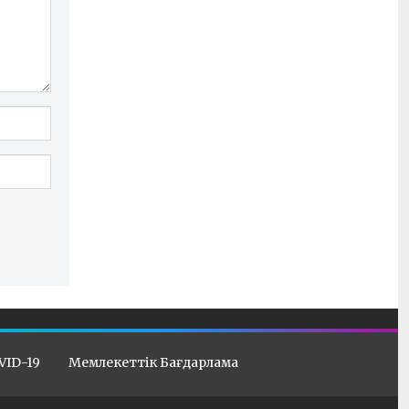
VID-19
Мемлекеттік Бағдарлама