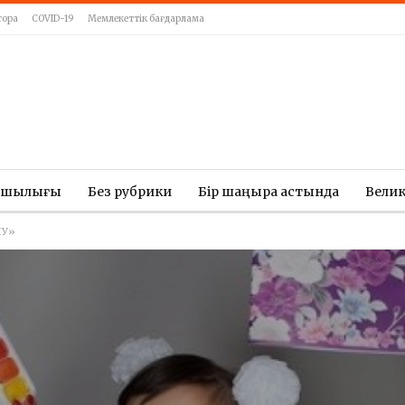
тора
COVID-19
Мемлекеттік бағдарлама
ашылығы
Без рубрики
Бір шаңырақ астында
Вели
ЛУ»