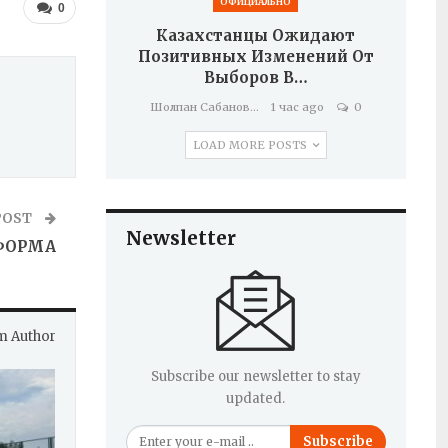
ОФИЦИАЛЬНО
0
Казахстанцы Ожидают
Позитивных Изменений От
Выборов В…
Шолпан Сабанова
1 час ago
0
LOAD MORE POSTS
POST
Newsletter
ФОРМА
m Author
Subscribe our newsletter to stay
updated.
Subscribe