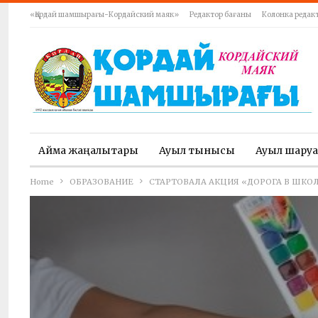
«Қордай шамшырағы-Кордайский маяк»
Редактор бағаны
Колонка редак
Аймақ жаңалықтары
Ауыл тынысы
Ауыл шару
Home
ОБРАЗОВАНИЕ
СТАРТОВАЛА АКЦИЯ «ДОРОГА В ШКО