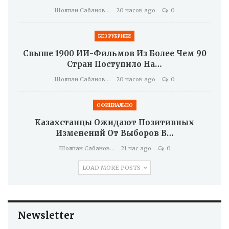
Шолпан Сабанова
20 часов ago
0
БЕЗ РУБРИКИ
Свыше 1900 ИИ-Фильмов Из Более Чем 90
Стран Поступило На…
Шолпан Сабанова
20 часов ago
0
ОФИЦИАЛЬНО
Казахстанцы Ожидают Позитивных
Изменений От Выборов В…
Шолпан Сабанова
21 час ago
0
LOAD MORE POSTS
Newsletter