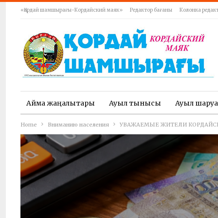
«Қордай шамшырағы-Кордайский маяк»
Редактор бағаны
Колонка редак
Аймақ жаңалықтары
Ауыл тынысы
Ауыл шару
Home
Вниманию населения
УВАЖАЕМЫЕ ЖИТЕЛИ КОРДАЙСК