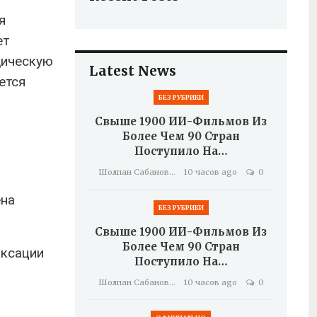
я
ет
дическую
Latest News
ется
БЕЗ РУБРИКИ
Свыше 1900 ИИ-Фильмов Из
Более Чем 90 Стран
Поступило На…
Шолпан Сабанова
10 часов ago
0
ена
БЕЗ РУБРИКИ
Свыше 1900 ИИ-Фильмов Из
Более Чем 90 Стран
иксации
Поступило На…
Шолпан Сабанова
10 часов ago
0