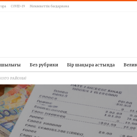
тора
COVID-19
Мемлекеттік бағдарлама
ашылығы
Без рубрики
Бір шаңырақ астында
Вели
ОГО РАЙОНА!