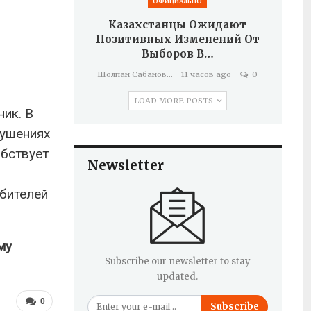
ОФИЦИАЛЬНО
Казахстанцы Ожидают
Позитивных Изменений От
Выборов В…
Шолпан Сабанова
11 часов ago
0
LOAD MORE POSTS
ник. В
рушениях
обствует
Newsletter
ебителей
му
Subscribe our newsletter to stay
updated.
0
Subscribe