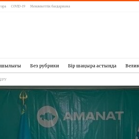
тора
COVID-19
Мемлекеттік бағдарлама
ашылығы
Без рубрики
Бір шаңырақ астында
Вели
ЫРУ