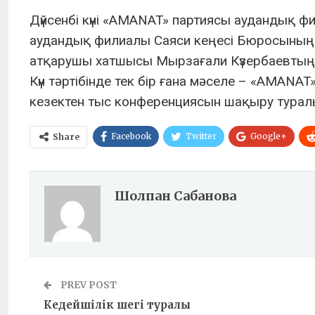
Дүйсенбі күні «AMANAT» партиясы аудандық 
аудандық филиалы Саяси кеңесі Бюросының
атқарушы хатшысы Мырзағали Күзербаевтың т
Күн тәртібінде тек бір ғана мәселе – «AMAN
кезектен тыс конференциясын шақыру туралы
Facebook
Twitter
Google+
Share
Шолпан Сабанова
PREV POST
Кедейшілік шегі туралы