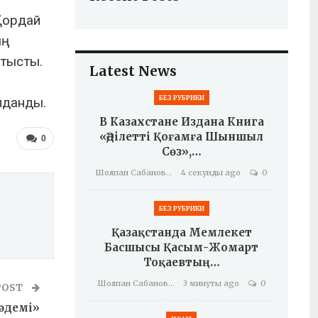
Қордай
ың
атысты.
Latest News
БЕЗ РУБРИКИ
лданды.
В Казахстане Издана Книга
«Әділетті Қоғамға Шыншыл
0
Сөз»,…
Шолпан Сабанова
4 секунды ago
0
БЕЗ РУБРИКИ
Қазақстанда Мемлекет
Басшысы Қасым-Жомарт
Тоқаевтың…
Шолпан Сабанова
3 минуты ago
0
POST
 әдемі»