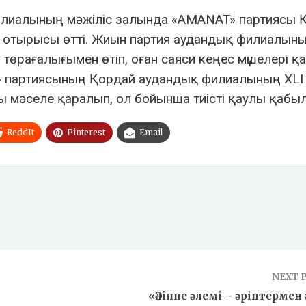
филиалының мәжіліс залында «AMANAT» партиясы 
 отырысы өтті. Жиын партия аудандық филиалын
өрағалығымен өтіп, оған саяси кеңес мүшелері қ
AT» партиясының Қордай аудандық филиалының XLI
 мәселе қаралып, ол бойынша тиісті қаулы қабы
ReddIt
Pinterest
Email
NEXT 
«Әліппе әлемі – әріптермен