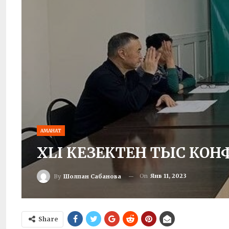
АМАНАТ
XLI КЕЗЕКТЕН ТЫС КО
On
Янв 11, 2023
By
Шолпан Сабанова
Share