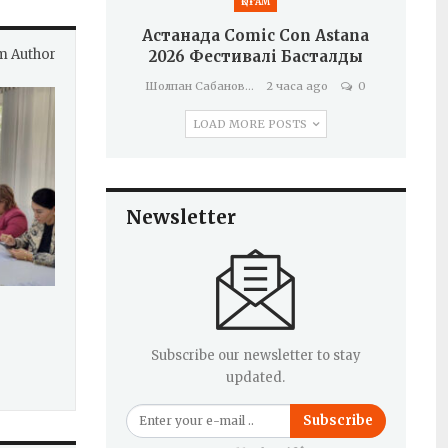
ҚОҒАМ
Астанада Comic Con Astana
m Author
2026 Фестивалі Басталды
Шолпан Сабанова
2 часа ago
0
LOAD MORE POSTS
Newsletter
Subscribe our newsletter to stay
updated.
Subscribe