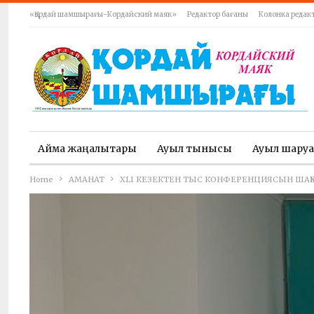
«Қордай шамшырағы-Кордайский маяк»
Редактор бағаны
Колонка редак
Аймақ жаңалықтары
Ауыл тынысы
Ауыл шару
Home
АМАНАТ
XLI КЕЗЕКТЕН ТЫС КОНФЕРЕНЦИЯСЫН ШАҚ