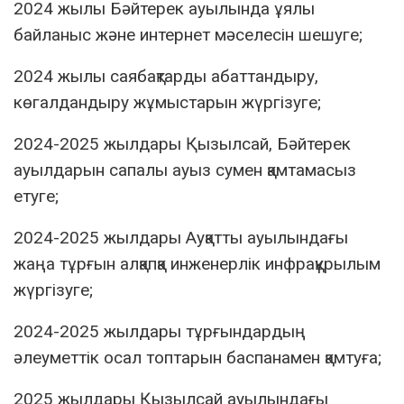
2024 жылы Бәйтерек ауылында ұялы
байланыс және интернет мәселесін шешуге;
2024 жылы саябақтарды абаттандыру,
көгалдандыру жұмыстарын жүргізуге;
2024-2025 жылдары Қызылсай, Бәйтерек
ауылдарын сапалы ауыз сумен қамтамасыз
етуге;
2024-2025 жылдары Ауқатты ауылындағы
жаңа тұрғын алқапқа инженерлік инфрақұрылым
жүргізуге;
2024-2025 жылдары тұрғындардың
әлеуметтік осал топтарын баспанамен қамтуға;
2025 жылдары Қызылсай ауылындағы