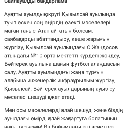
Сайлауалды бағдарлама
Ауқатты ауылдық округі Қызылсай ауылында
туып өскен соң өңірдің өзекті мәселелері
маған таныс. Атап айтатын болсам,
саябақтарды абаттандыру, көше жарығын
жүргізу, Қызылсай ауылындағы О.Жандосов
атындағы №10 орта мектепті күрделі жөндеу,
Бәйтерек ауылына шағын футбол алаңшасын
салу, Ауқатты ауылындағы жаңа тұрғын
алқабына инженерлік инфрақұрылым жүргізу,
Қызылсай, Бәйтерек ауылдарының ауыз су
мәселесі шешуді қажет етеді.
Мен осы мәселелерді қалай шешуді және біздің
ауылдағы өмірді қалай жақсартуға болатынын
нақты түсінемін! Өз бойымдағы ізгі қасиеттер