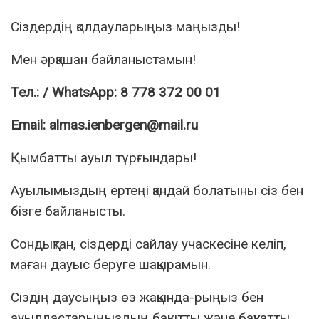
Сіздердің қолдауларыңыз маңызды!
Мен әрқашан байланыстамын!
Тел
.: / WhatsApp: 8 778 372 00 01
Email: almas.ienbergen@mail.ru
Қымбатты ауыл тұрғындары!
Ауылымыздың ертеңі қандай болатыны сіз бен
бізге байланысты.
Сондықтан, сіздерді сайлау учаскесіне келіп,
маған дауыс беруге шақырамын.
Сіздің даусыңыз өз жақында-рыңыз бен
ауылдастарыңыздың бақытты және бақуатты