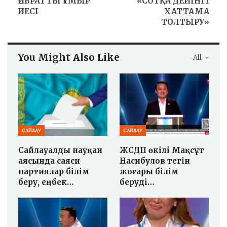
ҒИБРАТТЫ ҒҰМЫР
«СОТҚА ДЕЙІНГІ
ИЕСІ
ХАТТАМА
ТОЛТЫРУ»
You Might Also Like
All
САЙЛАУ
САЙЛАУ
Сайлауалды науқан
ЖСДП өкілі Мақсұт
аясында саяси
Насибулов тегін
партиялар білім
жоғары білім
беру, еңбек…
беруді…