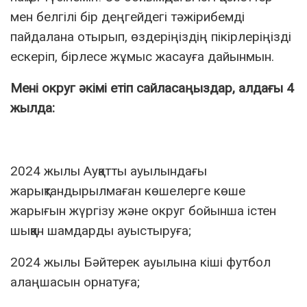
мен белгілі бір деңгейдегі тәжірибемді
пайдалана отырып, өздеріңіздің пікірлеріңізді
ескеріп, бірлесе жұмыс жасауға дайынмын.
Мені округ әкімі етіп сайласаңыздар, алдағы 4
жылда:
2024 жылы Ауқатты ауылындағы
жарықтандырылмаған көшелерге көше
жарығын жүргізу және округ бойынша істен
шыққан шамдарды ауыстыруға;
2024 жылы Бәйтерек ауылына кіші футбол
алаңшасын орнатуға;