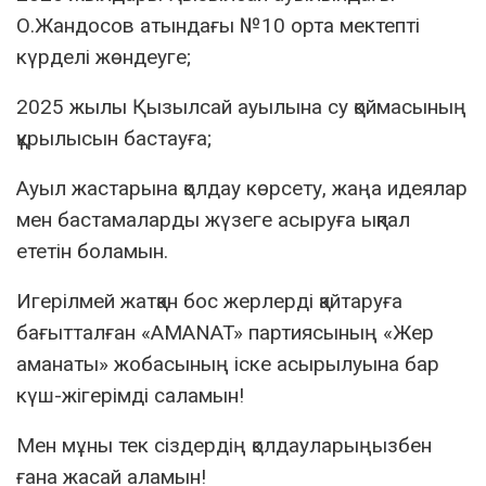
О.Жандосов атындағы №10 орта мектепті
күрделі жөндеуге;
2025 жылы Қызылсай ауылына су қоймасының
құрылысын бастауға;
Ауыл жастарына қолдау көрсету, жаңа идеялар
мен бастамаларды жүзеге асыруға ықпал
ететін боламын.
Игерілмей жатқан бос жерлерді қайтаруға
бағытталған «AMANAT» партиясының «Жер
аманаты» жобасының іске асырылуына бар
күш-жігерімді саламын!
Мен мұны тек сіздердің қолдауларыңызбен
ғана жасай аламын!