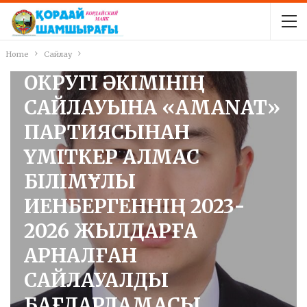
ЖАМБЫЛ ОБЛЫСЫ,
ҚОРДАЙ АУДАНЫ,
АУҚАТТЫ АУЫЛДЫҚ
Home
Сайлау
ОКРУГІ ӘКІМІНІҢ
САЙЛАУЫНА «AMANAT»
ПАРТИЯСЫНАН
ҮМІТКЕР АЛМАС
БІЛІМҰЛЫ
ИЕНБЕРГЕННІҢ 2023-
2026 ЖЫЛДАРҒА
АРНАЛҒАН
САЙЛАУАЛДЫ
БАҒДАРЛАМАСЫ