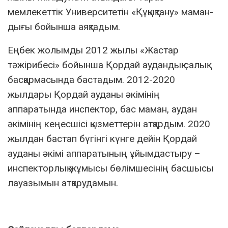
мемлекеттік Университетін «Құқықтану» маман-
дығы бойынша аяқтадым.
Еңбек жолымды 2012 жылы «Жастар
тәжірибесі» бойынша Қордай аудандық салық
басқармасында бастадым. 2012-2020
жылдары Қордай ауданы әкімінің
аппаратында инспектор, бас маман, аудан
әкімінің кеңесшісі қызметтерін атқардым. 2020
жылдан бастап бүгінгі күнге дейін Қордай
ауданы әкімі аппаратының ұйымдастыру –
инспекторлық жұмысы бөлімшесінің басшысы
лауазымын атқарудамын.