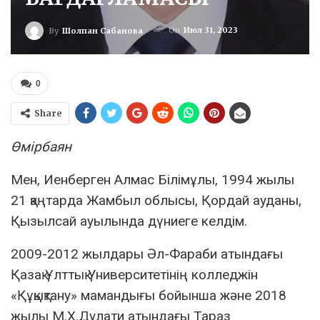
On
Июл 31, 2023
By
Шолпан Сабанова
0
Share
Өмірбаян
Мен, Иенберген Алмас Білімұлы, 1994 жылы
21 қаңтарда Жамбыл облысы, Қордай ауданы,
Қызылсай ауылында дүниеге келдім.
2009-2012 жылдары Әл-Фараби атындағы
Қазақ Ұлттық Университетінің колледжін
«Құқықтану» мамандығы бойынша және 2018
жылы М.Х.Дулати атындағы Тараз