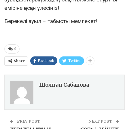
өміріне қосқан үлесіңіз!
Берекелі ауыл – табысты мемлекет!
0
Facebook
Twitter
Share
Шолпан Сабанова
PREV POST
NEXT POST