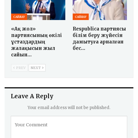
САЙЛАУ
САЙЛАУ
«Ақ жол»
Respublica партиясы
партиясының өкілі
білім беру жүйесін
ұстаздардың
дамытуға арналған
жалақысын жыл
бес…
сайын…
PREV
NEXT
Leave A Reply
Your email address will not be published.