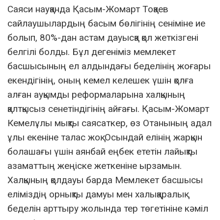
Саяси науқанда Қасым-Жомарт Тоқаев
сайлаушылардың басым бөлігінің сеніміне ие
болып, 80%-дан астам дауысқа қол жеткізгені
белгілі болды. Бұл дегеніміз мемлекет
басшысының ел алдындағы беделінің жоғары
екендігінің, оның кемел келешек үшін қолға
алған ауқымды реформаларына халқының
қалтқысыз сенетіндігінің айғағы. Қасым-Жомарт
Кемелұлы мықты саясаткер, өз Отанының адал
ұлы екеніне талас жоқ. Осындай елінің жарқын
болашағы үшін аянбай еңбек ететін лайықты
азаматтың жеңіске жеткеніне ырзамын.
Халқының қолдауы барда Мемлекет басшысы
еліміздің орнықты дамуы мен халықаралық
беделін арттыру жолында тер төгетініне кәміл