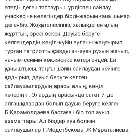
өтеді» деген таптаурын үрдіспен сайлау
учаскесіне келетіндер бірлі-жарым ғана шығар
дегенбіз. Жоқ, қателесіппіз, халық деген қалың
жұрттың өресі өскен. Дауыс беруге
келгендердің көңіл-күйін ауланы жаңғырып
тұрған патриоттық сазды ән-әуен рухын жанып,
наным-сенімін көкжиекке көтергендей. Ең
қуаныштысы, таңғы шәйін сайлаудан кейінге
қалдырып, дауыс беруге келген
сайлаушылардың қарасы қалың, көңілі
көтеріңкі. Олардың арасында сағат 7-де
алғашқылардан болып дауыс беруге келген
Б.Қарамолдаева бастаған бір топ ауыл
азаматтары. Ал біздер куә болған
сайлаушылар Г.Медетбекова, Ж.Мұраталиева,