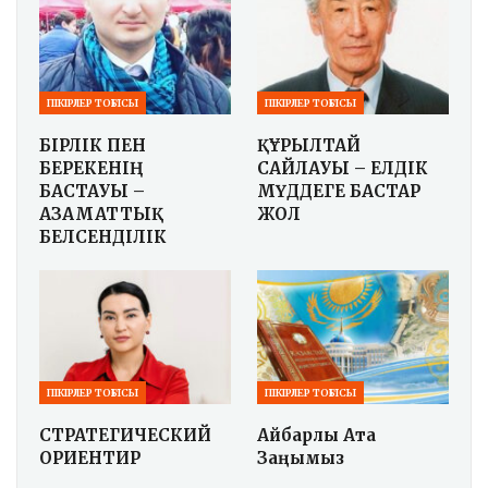
ПІКІРЛЕР ТОҒЫСЫ
ПІКІРЛЕР ТОҒЫСЫ
БІРЛІК ПЕН
ҚҰРЫЛТАЙ
БЕРЕКЕНІҢ
САЙЛАУЫ – ЕЛДІК
БАСТАУЫ –
МҮДДЕГЕ БАСТАР
АЗАМАТТЫҚ
ЖОЛ
БЕЛСЕНДІЛІК
ПІКІРЛЕР ТОҒЫСЫ
ПІКІРЛЕР ТОҒЫСЫ
СТРАТЕГИЧЕСКИЙ
Айбарлы Ата
ОРИЕНТИР
Заңымыз