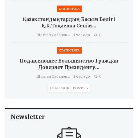
СТАТИСТИКА
Қазақстандықтардың Басым Бөлігі
Қ.К.Тоқаевқа Сенім…
Шолпан Сабанова
1 час ago
0
СТАТИСТИКА
Подавляющее Большинство Граждан
Доверяет Президенту…
Шолпан Сабанова
1 час ago
0
LOAD MORE POSTS
Newsletter