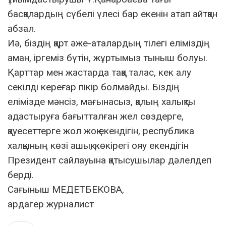
басқалардың сүбелі үлесі бар екенін атап айтқан
абзал.
Иә, біздің қарт әже-аталардың тілегі еліміздің
аман, іргеміз бүтін, жұртымыз тыныш болуы.
Қарттар мен жастарда таққа талас, кек алу
секілді кереғар пікір болмайды. Біздің
елімізде мәнсіз, мағынасыз, қалың халықты
адастыруға бағытталған жел сөздерге,
қауесеттерге жол жоқ екендігін, республика
халқының көзі ашық, көкірегі ояу екендігін
Президент сайлауына қатысушылар дәлелдеп
берді.
Сағыныш МЕДЕТБЕКОВА,
ардагер журналист