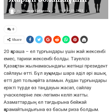
On
Ноя 23, 2022
By
Шолпан Сабанова
0
Share
20 қараша – ел тұрғындары үшін жай жексенбі
емес, тарихи жексенбі болды. Тәуелсіз
Қазақстан жылнамасындағы жетінші президент
сайлауы өтті. Бұл ауқымды шара әділ әрі ашық
өтті деп толық айта аламын. Аудан тұрғындары
ерікті түрде өз таңдауын жасап, сайлау
учаскелеріне лек-легімен келіп жатты.
Азаматтардың ел тағдырына бейжай
қарамайтындығына өз басым риза болдым.