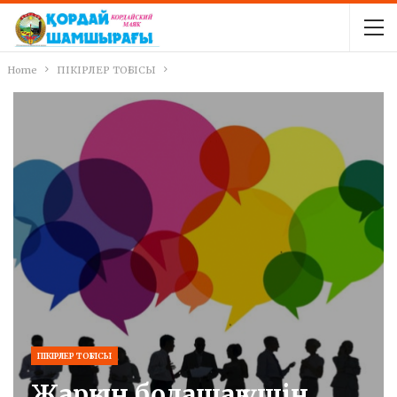
Home
ПІКІРЛЕР ТОҒЫСЫ
ПІКІРЛЕР ТОҒЫСЫ
Жарқын болашақ үшін