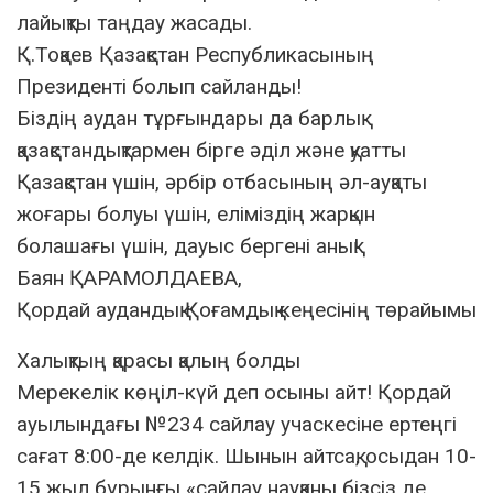
лайықты таңдау жасады.
Қ.Тоқаев Қазақстан Республикасының
Президенті болып сайланды!
Біздің аудан тұрғындары да барлық
қазақстандықтармен бірге әділ және қуатты
Қазақстан үшін, әрбір отбасының әл-ауқаты
жоғары болуы үшін, еліміздің жарқын
болашағы үшін, дауыс бергені анық!
Баян ҚАРАМОЛДАЕВА,
Қордай аудандық Қоғамдық кеңесінің төрайымы
Халықтың қарасы қалың болды
Мерекелік көңіл-күй деп осыны айт! Қордай
ауылындағы №234 сайлау учаскесіне ертеңгі
сағат 8:00-де келдік. Шынын айтсақ, осыдан 10-
15 жыл бұрынғы «сайлау науқаны бізсіз де