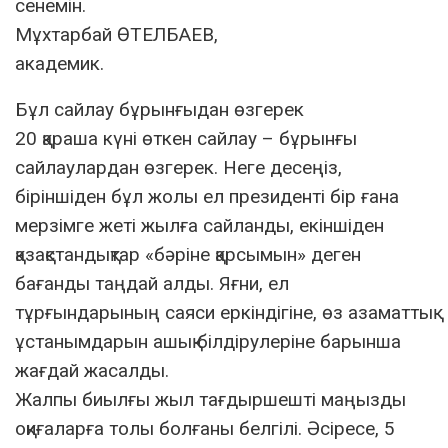
сенемін.
Мұхтарбай ӨТЕЛБАЕВ,
академик.
Бұл сайлау бұрынғыдан өзгерек
20 қараша күні өткен сайлау – бұрынғы
сайлаулардан өзгерек. Неге десеңіз,
біріншіден бұл жолы ел президенті бір ғана
мерзімге жеті жылға сайланды, екіншіден
қазақстандықтар «бәріне қарсымын» деген
бағанды таңдай алды. Яғни, ел
тұрғындарының саяси еркіндігіне, өз азаматтық
ұстанымдарын ашық білдірулеріне барынша
жағдай жасалды.
Жалпы биылғы жыл тағдыршешті маңызды
оқиғаларға толы болғаны белгілі. Әсіресе, 5