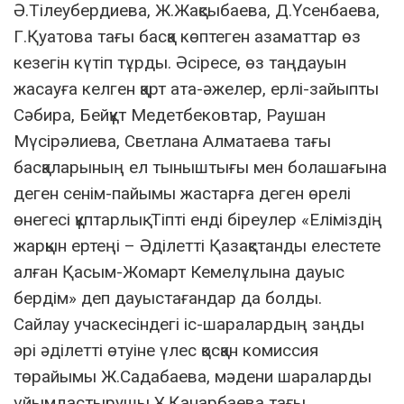
Ә.Тілеубердиева, Ж.Жақсыбаева, Д.Үсенбаева,
Г.Қуатова тағы басқа көптеген азаматтар өз
кезегін күтіп тұрды. Әсіресе, өз таңдауын
жасауға келген қарт ата-әжелер, ерлі-зайыпты
Сәбира, Бейқұт Медетбековтар, Раушан
Мүсірәлиева, Светлана Алматаева тағы
басқаларының ел тыныштығы мен болашағына
деген сенім-пайымы жастарға деген өрелі
өнегесі құптарлық. Тіпті енді біреулер «Еліміздің
жарқын ертеңі – Әділетті Қазақстанды елестете
алған Қасым-Жомарт Кемелұлына дауыс
бердім» деп дауыстағандар да болды.
Сайлау учаскесіндегі іс-шаралардың заңды
әрі әділетті өтуіне үлес қосқан комиссия
төрайымы Ж.Садабаева, мәдени шараларды
ұйымдастырушы Ұ.Қанарбаева тағы