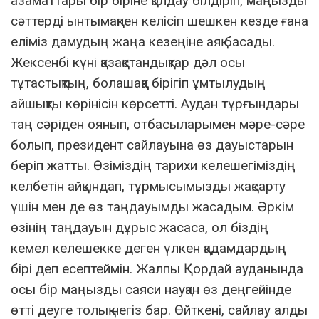
азаматтары бір біріне қолдау білдіріп, маңызды
сәттерді ынтымақпен келісіп шешкен кезде ғана
еліміз дамудың жаңа кезеңіне аяқ басады.
Жексенбі күні қазақстандықтар дәл осы
тұтастықтың, болашаққа бірігіп ұмтылудың
айшықты көрінісін көрсетті. Аудан тұрғындары
таң сәріден оянып, отбасыларымен мәре-сәре
болып, президент сайлауына өз дауыстарын
беріп жатты. Өзіміздің тарихи келешегіміздің
келбетін айқындап, тұрмысымызды жақсарту
үшін мен де өз таңдауымды жасадым. Әркім
өзінің таңдауын дұрыс жасаса, ол біздің
кемел келешекке деген үлкен қадамдардың
бірі деп есептеймін. Жалпы Қордай ауданында
осы бір маңызды саяси науқан өз деңгейінде
өтті деуге толық негіз бар. Өйткені, сайлау алды