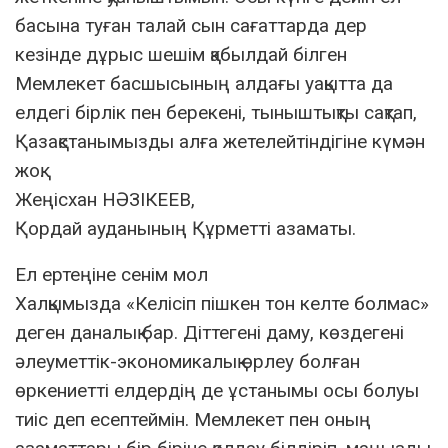
басына туған талай сын сағаттарда дер
кезінде дұрыс шешім қабылдай білген
Мемлекет басшысының алдағы уақытта да
елдегі бірлік пен берекені, тыныштықты сақтап,
Қазақстанымызды алға жетелейтіндігіне күмән
жоқ.
Жеңісхан НӘЗІКЕЕВ,
Қордай ауданының Құрметті азаматы.
Ел ертеңіне сенім мол
Халқымызда «Келісіп пішкен тон келте болмас»
деген даналық бар. Діттегені даму, көздегені
әлеуметтік-экономикалық өрлеу болған
өркениетті елдердің де ұстанымы осы болуы
тиіс деп есептеймін. Мемлекет пен оның