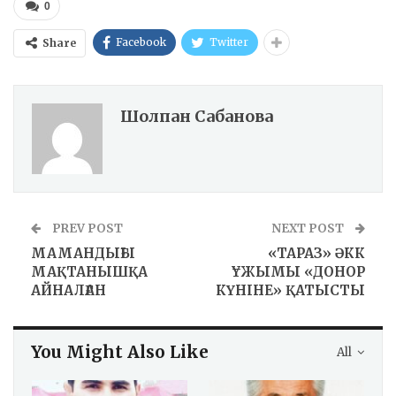
0
Facebook
Twitter
Share
Шолпан Сабанова
PREV POST
NEXT POST
МАМАНДЫҒЫ
«ТАРАЗ» ӘКК
МАҚТАНЫШҚА
ҰЖЫМЫ «ДОНОР
АЙНАЛҒАН
КҮНІНЕ» ҚАТЫСТЫ
You Might Also Like
All