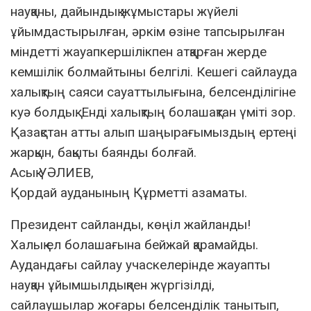
науқаны, дайындық жұмыстары жүйелі
ұйымдастырылған, әркім өзіне тапсырылған
міндетті жауапкершілікпен атқарған жерде
кемшілік болмайтыны белгілі. Кешегі сайлауда
халықтың саяси сауаттылығына, белсенділігіне
куә болдық. Енді халықтың болашақтан үміті зор.
Қазақстан атты алып шаңырағымыздың ертеңі
жарқын, бақыты баянды болғай.
Асық УӘЛИЕВ,
Қордай ауданының Құрметті азаматы.
Президент сайланды, көңіл жайланды!
Халық ел болашағына бейжай қарамайды.
Аудандағы сайлау учаскелерінде жауапты
науқан ұйымшылдықпен жүргізілді,
сайлаушылар жоғары белсенділік танытып,