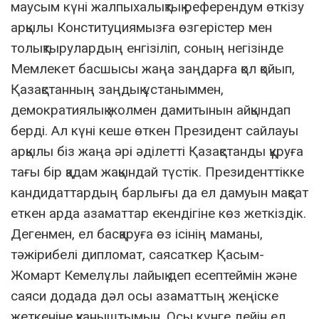
маусым күні жалпыхалықтық референдум өткізу
арқылы Конституциямызға өзгерістер мен
толықтырулардың енгізіліп, соның негізінде
Мемлекет басшысы жаңа заңдарға қол қойып,
Қазақстанның заңдық ұстаныммен,
демократиялық жолмен дамитынын айқындап
берді. Ал күні кеше өткен Президент сайлауы
арқылы біз жаңа әрі әділетті Қазақстанды құруға
тағы бір қадам жақындай түстік. Президенттікке
кандидаттардың барлығы да ел дамуын мақсат
еткен арда азаматтар екендігіне көз жеткіздік.
Дегенмен, ел басқаруға өз ісінің маманы,
тәжірибелі дипломат, саясаткер Қасым-
Жомарт Кемелұлы лайық деп есептеймін және
саяси додада дәл осы азаматтың жеңіске
жеткеніне қуаныштымын. Осы күнге дейін ел