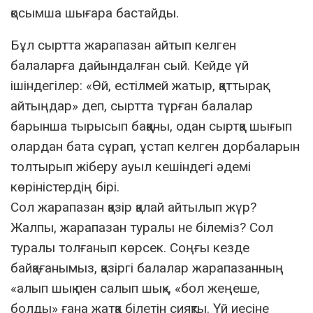
қосымша шығара бастайды.
Бұл сыртта жарапазан айтып келген
балаларға дайындалған сый. Кейде үй
ішіндегілер: «Өй, естілмей жатыр, қаттырақ
айтыңдар» деп, сыртта тұрған балалар
барынша тырысып баққаны, одан сыртқа шығып
олардан бата сұрап, ұстап келген дорбаларын
толтырып жіберу ауыл кешіндегі әдемі
көріністердің бірі.
Сол жарапазан қазір қалай айтылып жүр?
Жалпы, жарапазан туралы не білеміз? Сол
туралы толғанып көрсек. Соңғы кезде
байқағанымыз, қазіргі балалар жарапазанның
«алып шық пен салып шық», «бол жеңеше,
болды» ғана жатқа білетін сияқты. Үй иесіне