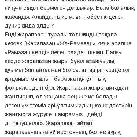
айтуға рұқсат бермеген де шығар. Бала балалық
жасайды. Алайда, тыйым, ұят, әбестік деген
дүние қайда қалды?
Енді жарапазан туралы толыққанды тоқтала
кетсек. Жарапазан «Жә-Рамазан», яғни арапша
«Рамазан келді» деген сөзден шыққан. Баяғы
кезде жарапазан жыры бүкіл қазақ ауылы,
қауымы боп айтылған болса, ал қазіргі кезде ол
қолданыстан қалып бара жатқан ұлттық
фольклордың бірі. Жарапазан жыры қайтадан
жаңғырып, ол жаңаша реңкке ие болады
деген үміттеміз әрі ұлтымыздың көне дәстүрін
жаңғырта жүруге шақырамыз , дейді
дінтанушылар. Жарапазан айтқан
жарапазаншыға үй иесі оянып, беліне ақтық