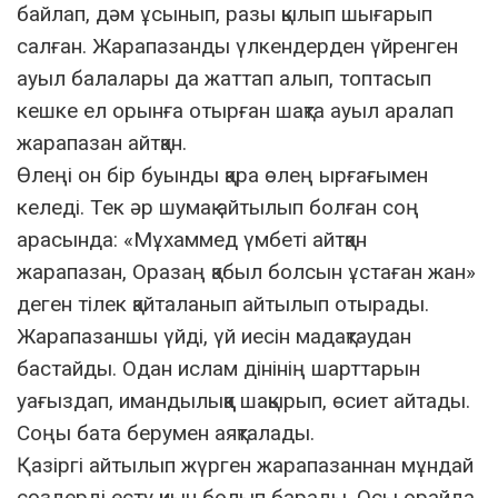
байлап, дәм ұсынып, разы қылып шығарып
салған. Жарапазанды үлкендерден үйренген
ауыл балалары да жаттап алып, топтасып
кешке ел орынға отырған шақта ауыл аралап
жарапазан айтқан.
Өлеңі он бір буынды қара өлең ырғағымен
келеді. Тек әр шумақ айтылып болған соң
арасында: «Мұхаммед үмбеті айтқан
жарапазан, Оразаң қабыл болсын ұстаған жан»
деген тілек қайталанып айтылып отырады.
Жарапазаншы үйді, үй иесін мадақтаудан
бастайды. Одан ислам дінінің шарттарын
уағыздап, имандылыққа шақырып, өсиет айтады.
Соңы бата берумен аяқталады.
Қазіргі айтылып жүрген жарапазаннан мұндай
сөздерді есту қиын болып барады. Осы орайда,