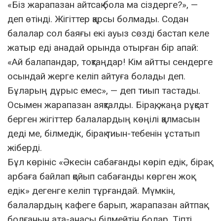
«Біз жарапазан айтсақ бола ма сіздерге?», —
деп өтінді. Жігіттер қарсы болмады. Содан
балалар сол баяғы екі ауыз сөзді бастап келе
жатыр еді анадай орында отырған бір апай:
«Ай балапандар, тоқтаңдар! Кім айтты сендерге
осындай жерге келіп айтуға болады деп.
Бұларың дұрыс емес», — деп тиып тастады.
Осымен жарапазан аяқталды. Бірақ, жаңа рұқсат
берген жігіттер балалардың көңілі қалмасын
деді ме, білмедік, бірақ тиын-тебенін ұстатып
жіберді.
Бұл көрініс «Әкесін сабағанды көріп едік, бірақ
арбаға байлап қойып сабағанды көрген жоқ
едік» дегенге келіп тұрғандай. Мүмкін,
балалардың кафеге барып, жарапазан айтпақ
болғанын ата-анасы білмейтін болар. Тіпті