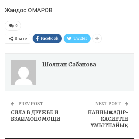
Жандос ОМАРОВ
0
Facebook
Twitter
Share
Шолпан Сабанова
PREV POST
NEXT POST
СИЛА В ДРУЖБЕ И
НАННЫҢ ҚАДІР-
ВЗАИМОПОМОЩИ
ҚАСИЕТІН
ҰМЫТПАЙЫҚ