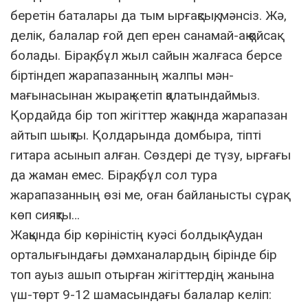
беретін баталары да тым ырғақсық, мәнсіз. Жә,
делік, балалар ғой деп ерен санамай-ақ қойсақ
болады. Бірақ, бұл жыл сайын жалғаса берсе
біртіндеп жарапазанның жалпы мән-
мағынасынан жырақ кетіп қалатындаймыз.
Қордайда бір топ жігіттер жақында жарапазан
айтып шықты. Қолдарында домбыра, тіпті
гитара асынып алған. Сөздері де түзу, ырғағы
да жаман емес. Бірақ, бұл сол тура
жарапазанның өзі ме, оған байланысты сұрақ
көп сияқты…
Жақында бір көріністің куәсі болдық. Аудан
орталығындағы дәмханалардың бірінде бір
топ ауыз ашып отырған жігіттердің жанына
үш-төрт 9-12 шамасындағы балалар келіп: