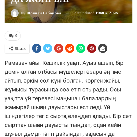
Last updated
Июн 4, 2024
By
Шолпан Сабанова
0
Share
Рамазан айы. Кешкілік уақыт. Ауыз ашып, бір
демін алған отбасы мүшелері өзара әңгіме
айтып, әркім сол күні болған, көрген жайы,
жұмысы турасында сөз етіп отырады. Осы
уақытта үй терезесі маңынан балалардың
жамырай шыққан дауыстары естіледі. Үй
ішіндегілер тегіс сыртқа елеңдеп қалады. Бір сәт
сырттан шыққан дауысты тыңдап, одан кейін
шұғыл дәмді-тәтті дайындап, ақшасын да