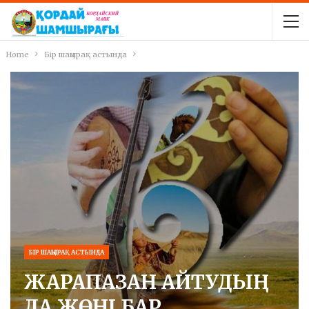
Home
Бір шаңырақ астында
БІР ШАҢЫРАҚ АСТЫНДА
ЖАРАПАЗАН АЙТУДЫҢ
ДА ЖӨНІ БАР