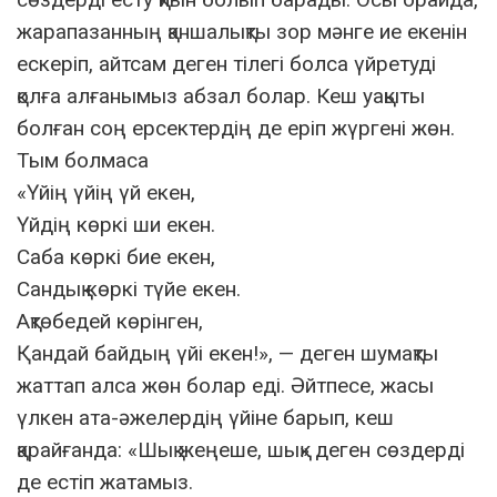
жарапазанның қаншалықты зор мәнге ие екенін
ескеріп, айтсам деген тілегі болса үйретуді
қолға алғанымыз абзал болар. Кеш уақыты
болған соң ерсектердің де еріп жүргені жөн.
Тым болмаса
«Үйің үйің үй екен,
Үйдің көркі ши екен.
Саба көркі бие екен,
Сандық көркі түйе екен.
Ақтөбедей көрінген,
Қандай байдың үйі екен!», — деген шумақты
жаттап алса жөн болар еді. Әйтпесе, жасы
үлкен ата-әжелердің үйіне барып, кеш
қарайғанда: «Шық жеңеше, шық» деген сөздерді
де естіп жатамыз.