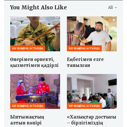
You Might Also Like
All
БІР ШАҢЫРАҚ АСТЫНДА
БІР ШАҢЫРАҚ АСТЫНДА
Өнерімен өрнекті,
Еңбегімен елге
қызметімен қадірлі
танылған
БІР ШАҢЫРАҚ АСТЫНДА
БІР ШАҢЫРАҚ АСТЫНДА
Ынтымақтың
«Халықтар достығы
алтын көпірі
– бірлігіміздің