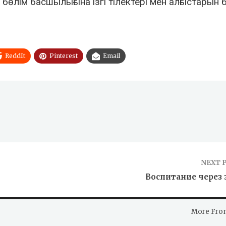
өлім басшылығына ізгі тілектері мен алғыстарын бі
ReddIt
Pinterest
Email
NEXT 
Воспитание через 
More Fro