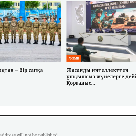
АЙБЫН
ақтан – бір сапқа
Жасанды интеллекттен
ұшқышсыз жүйелерге дейі
Қорғаныс…
address will not be published.