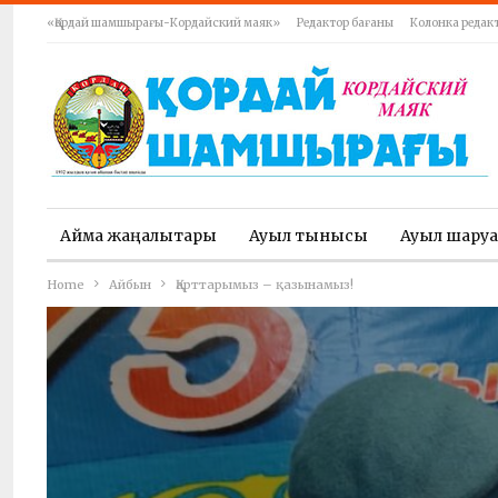
«Қордай шамшырағы-Кордайский маяк»
Редактор бағаны
Колонка редак
Аймақ жаңалықтары
Ауыл тынысы
Ауыл шару
Home
Айбын
Қарттарымыз – қазынамыз!