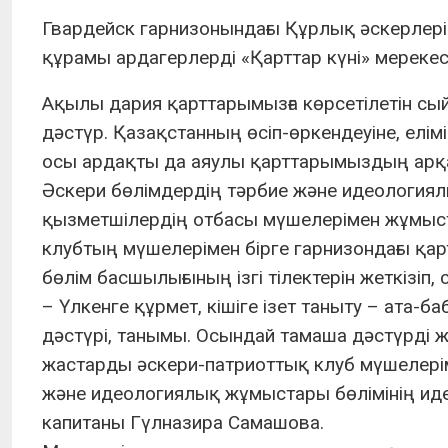
Гвардейск гарнизонындағы Құрлық әскерлері
құрамы ардагерлерді «Қарттар күні» мереке
Ақылы дария қарттарымызға көрсетілетін сы
дәстүр. Қазақстанның өсіп-өркендеуіне, елім
осы ардақты да аяулы қарттарымыздың арқ
Әскери бөлімдердің тәрбие және идеология
қызметшілердің отбасы мүшелерімен жұмыст
клубтың мүшелерімен бірге гарнизондағы қар
бөлім басшылығының ізгі тілектерін жеткізіп,
– Үлкенге құрмет, кішіге ізет таныту – ата
дәстүрі, танымы. Осындай тамаша дәстүрді жал
жастарды әскери-патриоттық клуб мүшелерім
және идеологиялық жұмыстары бөлімінің иде
капитаны Гүлназира Самашова.