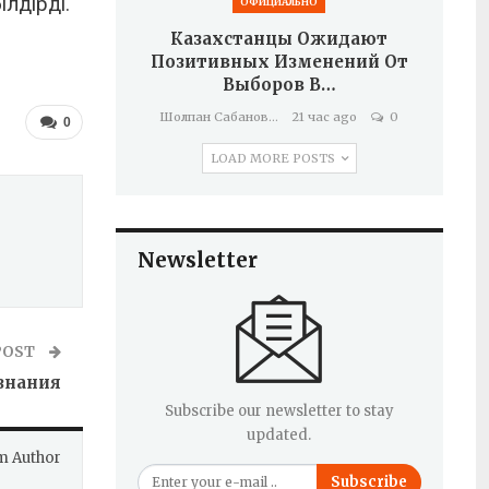
лдірді.
ОФИЦИАЛЬНО
Казахстанцы Ожидают
Позитивных Изменений От
Выборов В…
Шолпан Сабанова
21 час ago
0
0
LOAD MORE POSTS
Newsletter
POST
знания
Subscribe our newsletter to stay
updated.
m Author
Subscribe