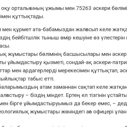
 оқу орталығының ұжымы мен 75263 әскери бөлімі
сімен құттықтады.
й мен құрмет ата-бабамыздан жалғасып келе жатқ
іздің бейбітшілік тыныш өмір кешуіне өз үлестерін
асы.
лық жұмыстары бөлімінің басшысылары мен әскер
ы ұйымдастыру қызметі, сондай-ақ әскери-патр
ттар мен ардагерлерді мерекесімен құттықтап, әс
 сыйлықтар табыс етті.
-бабаларымыздың атам заманнан сақтап келе жатқа
ғастыру – біздің міндет. Ертең ел тізгінін ұстайт
ен бірге ұйымдастыруымыз да бекер емес, – дед
ологиялық жұмыстары жөніндегі аға офицері ұлан