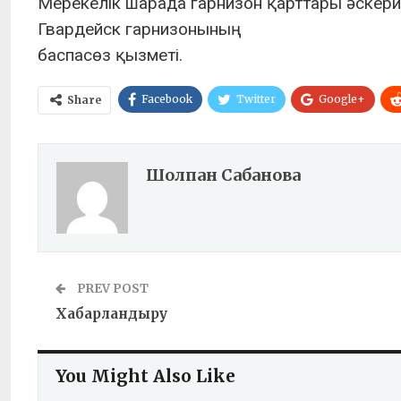
Мерекелік шарада гарнизон қарттары әскери б
Гвардейск гарнизонының
баспасөз қызметі.
Facebook
Twitter
Google+
Share
Шолпан Сабанова
PREV POST
Хабарландыру
You Might Also Like