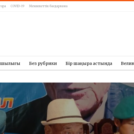
тора
COVID-19
Мемлекеттік бағдарлама
ашылығы
Без рубрики
Бір шаңырақ астында
Вели