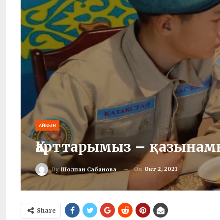
АЙБЫН
Қарттарымыз – қазынам
On
Окт 2, 2021
By
Шолпан Сабанова
Share