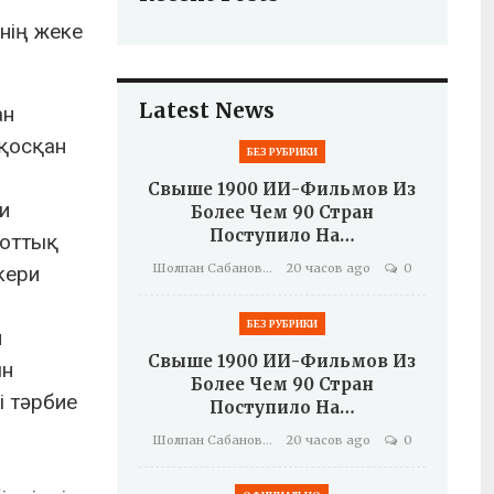
нің жеке
Latest News
ан
 қосқан
БЕЗ РУБРИКИ
Свыше 1900 ИИ-Фильмов Из
и
Более Чем 90 Стран
Поступило На…
иоттық
Шолпан Сабанова
20 часов ago
0
кери
БЕЗ РУБРИКИ
н
Свыше 1900 ИИ-Фильмов Из
ын
Более Чем 90 Стран
і тәрбие
Поступило На…
Шолпан Сабанова
20 часов ago
0