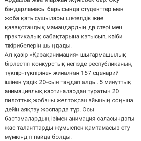
бағдарламасы барысында студенттер мен
жоба қатысушылары шетелдік және
қазақстандық мамандардың дәрістері мен
практикалық сабақтарына қатысып, кәсіби
тәжірибелерін шыңдады.
Ал қазір «Қазақанимация» шығармашылық
бірлестігі конкурстық негізде республиканың
түкпір-түкпірінен жиналған 167 сценарий
ішінен үздік 20-сын таңдап алды. 5 минуттық
анимациялық картиналардан тұратын 20
пилоттық жобаны желтоқсан айының соңына
дейін аяқтау жоспарда тұр. Осы
бастамалардың ізімен анимация саласындағы
жас таланттарды жұмыспен қамтамасыз ету
мүмкіндігі пайда болды.