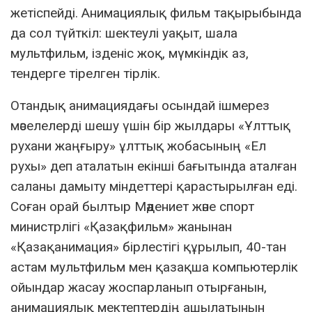
жетіспейді. Анимациялық фильм тақырыбында
да сол түйткіл: шектеулі уақыт, шала
мультфильм, ізденіс жоқ, мүмкіндік аз,
тендерге тірелген тірлік.
Отандық анимациядағы осындай ішмерез
мәселелерді шешу үшін бір жылдары «Ұлттық
рухани жаңғыру» ұлттық жобасының «Ел
рухы» деп аталатын екінші бағытында аталған
саланы дамыту міндеттері қарастырылған еді.
Соған орай былтыр Мәдениет және спорт
министрлігі «Қазақфильм» жанынан
«Қазақанимация» бірлестігі құрылып, 40-тан
астам мультфильм мен қазақша компьютерлік
ойындар жасау жоспарланып отырғанын,
анимациялық мектептердің ашылатынын