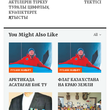
АКТІЛЕРІН ТІРКЕУ
ТЕКТІСІ
ТУРАЛЫ ЦИФРЛЫҚ
КУӘЛІКТЕРГЕ
ҚАТЫСТЫ
You Might Also Like
All
РУХАНИ ЖАҢҒЫРУ
РУХАНИ ЖАҢҒЫРУ
АРКТИКАДА
ФЛАГ КАЗАХСТАНА
АСҚАҚТАҒАН КӨК ТУ
НА КРАЮ ЗЕМЛИ