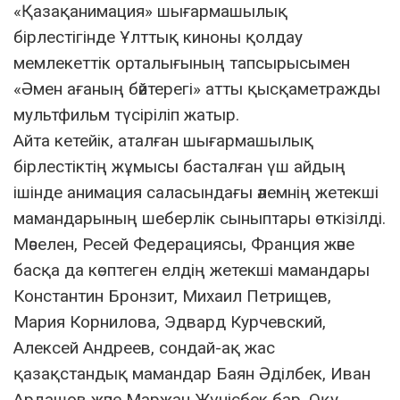
«Қазақанимация» шығармашылық
бірлестігінде Ұлттық киноны қолдау
мемлекеттік орталығының тапсырысымен
«Әмен ағаның бәйтерегі» атты қысқаметражды
мультфильм түсіріліп жатыр.
Айта кетейік, аталған шығармашылық
бірлестіктің жұмысы басталған үш айдың
ішінде анимация саласындағы әлемнің жетекші
мамандарының шеберлік сыныптары өткізілді.
Мәселен, Ресей Федерациясы, Франция және
басқа да көптеген елдің жетекші мамандары
Константин Бронзит, Михаил Петрищев,
Мария Корнилова, Эдвард Курчевский,
Алексей Андреев, сондай-ақ жас
қазақстандық мамандар Баян Әділбек, Иван
Ардашов және Маржан Жүнісбек бар. Оқу