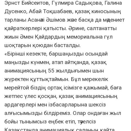
Эрнст Бийсеитов, Гүлмира Садықова, Галина
Дусенко, Абай Тоқшабаев, қазақ киносының
тарланы Асанәлі Әшімов және басқа да мәдениет
қайраткерлері қатысты. Әрине, салтанатты
жиын Әмен Қайдардың мемориалына гүл
шоқтарын қоюдан басталды.
«Бірінші кезекте, баршаңызды осындай
маңызды күнмен, атап айтқанда, қазақ
анимациясының 55 жылдығымен шын
жүректен құттықтаймын. Бұл мерекелік
мерейтой біздің ортақ ісімізге қажымай, баға
жетпес үлес қосқан, қазақ анимациясының
ардагерлері мен ізбасарларына шексіз
алғысымызды білдіреміз. Олар ондаған жыл
бойы тынымсыз еңбек етіп, тәуелсіз
Қазақстанда анимациялық саланың қайта