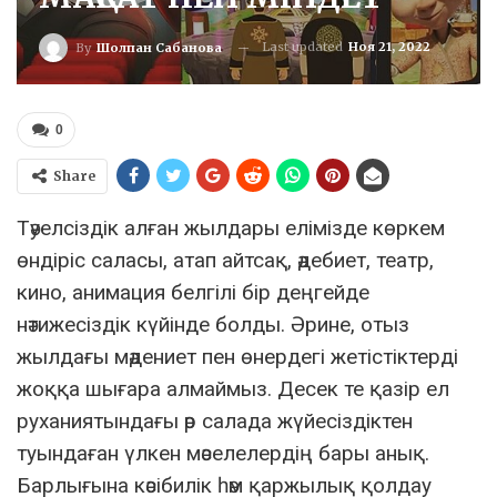
Last updated
Ноя 21, 2022
By
Шолпан Сабанова
0
Share
Тәуелсіздік алған жылдары елімізде көркем
өндіріс саласы, атап айтсақ, әдебиет, театр,
кино, анимация белгілі бір деңгейде
нәтижесіздік күйінде болды. Әрине, отыз
жылдағы мәдениет пен өнердегі жетістіктерді
жоққа шығара алмаймыз. Десек те қазір ел
руханиятындағы әр салада жүйесіздіктен
туындаған үлкен мәселелердің бары анық.
Барлығына кәсібилік һәм қаржылық қолдау