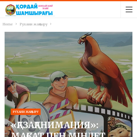
Home
Рухани жаңғыру
РУХАНИ ЖАҢҒЫРУ
«ҚАЗАҚАНИМАЦИЯ»:
МАҚСАТ ПЕН МІНДЕТ