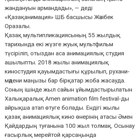
жандануын армандады», — деді
«Қазақанимация» ШБ басшысы Жәнібек
Оразалы.
Қазақ мультипликациясының 55 жылдық
тарихында екі жүзге жуық мультфильм
түсіріліп, отыздан аса анимациялық студия
ашылыпты. 2018 жылы анимациялық
киностудия қауымдастығы құрылып, рухани-
мәдени маңызы бар бірқатар жоба жасауда.
Соның ішінде жыл сайын ұйымдастырылатын
Халықаралық Amen animation film festival-ды
айрықша атап өтуге болады. Ендігі жылы
қазақ анимациялық кино өнерінің атасы Әмен
Қайдардың туғанына 100 жыл толмақ. Осынау
ғасырлық мерейтой қарсаңында