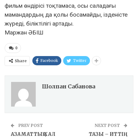
фильм өндірісі тоқтамаса, осы саладағы
мамандардың да қолы босамайды, ізденісте
жүреді, біліктілігі артады.
Маржан ӘБІШ
0
Facebook
Twitter
Share
Шолпан Сабанова
PREV POST
NEXT POST
АЗАМАТТЫҚ ХАЛ
ТАЗЫ – ИТТІҢ