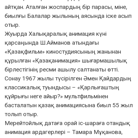
айтқан. Аталған жоспардың бір парасы, міне,
биылғы Балалар жылының аясында іске асып
отыр.
Жуырда Халықаралық анимация күні
қарсаңында Ш.Айманов атындағы
«Қазақфильм» киностудиясының жанынан
құрылған «Қазақанимация» шығармашылық
бірлестігінің ресми ашылу салтанаты өтті.
Сонау 1967 жылы түсірілген Әмен Қайдардың
классикалық туындысы – «Қарлығаштың
құйрығы неге айыр?» мультфильмінен
басталатын қазақ анимациясына биыл 55 жыл
толып отыр.
Мерейтойлық датаға орай іс-шараға отандық
анимация ардагерлері – Тамара Мұқанова,