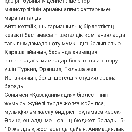
қазіргі буыны Мәдениет және спорт
министрлігінің арнайы алғыс хаттарымен
марапатталды.
Айта кетейік, шығармашылық бірлестіктің
кезекті бастамасы – шетелдік компанияларда
тағылымдамадан өту мүмкіндігі болып отыр.
Қараша айының басында анимация
саласындағы мамандар біліктілігін арттыру
үшін Түркия, Франция, Польша және
Испанияның белді шетелдік студияларына
барады.
Сонымен «Қазақанимация» бірлестігінің
жұмысы жүйелі түрде жолға қойылса,
мультфильм жасау өндірісі тоқтамаса керек-ті.
Әрине, ең алдымен, өзінің бюджеті болады, 5-
10 жылдық жоспары да дайын. Анимациялық