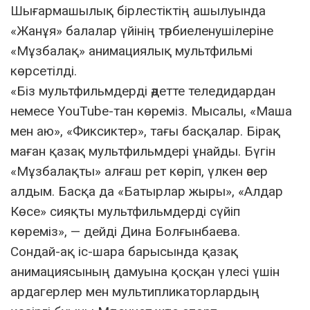
Шығармашылық бірлестіктің ашылуында
«Жанұя» балалар үйінің тәрбиеленушілеріне
«Мұзбалақ» анимациялық мультфильмі
көрсетілді.
«Біз мультфильмдерді әдетте теледидардан
немесе YouTube-тан көреміз. Мысалы, «Маша
мен аю», «Фиксиктер», тағы басқалар. Бірақ
маған қазақ мультфильмдері ұнайды. Бүгін
«Мұзбалақты» алғаш рет көріп, үлкен әсер
алдым. Басқа да «Батырлар жыры», «Алдар
Көсе» сияқты мультфильмдерді сүйіп
көреміз», — дейді Дина Болғынбаева.
Сондай-ақ іс-шара барысында қазақ
анимациясының дамуына қосқан үлесі үшін
ардагерлер мен мультипликаторлардың