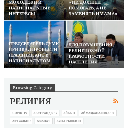
МОЛОДЕЖИ И
«ИИ ДОЛЖЕН
НАЦИОНАЛЬНЫЕ
ПОМОГАТЬ, А НЕ
ИНТЕРЕСЫ
ЗАМЕНЯТЬ ИМАМА»
ПРЕДСЕДАТЕЛЬ ДУМК
ДЛЯ ПОВЫШЕНИЯ
ПРИЗВАЛ ПРОВЕСТИ
РЕЛИГИОЗНОЙ
ПРАЗДНИК АЙТ В
ГРАМОТНОСТИ
НАЦИОНАЛЬНОМ
НАСЕЛЕНИЯ
СТИЛЕ В…
Browsing Category
РЕЛИГИЯ
COVID-19
АБАТТАНДЫРУ
АЙБЫН
АЙМАҚ ЖАҢАЛЫҚТАРЫ
АКТУАЛЬНО
АМАНАТ
АУЫЛ ТЫНЫСЫ