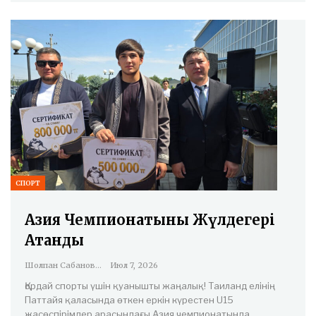
СПОРТ
Азия Чемпионатының Жүлдегері
Атанды
Шолпан Сабанова
Июл 7, 2026
Қордай спорты үшін қуанышты жаңалық! Таиланд елінің
Паттайя қаласында өткен еркін күрестен U15
жасөспірімдер арасындағы Азия чемпионатында