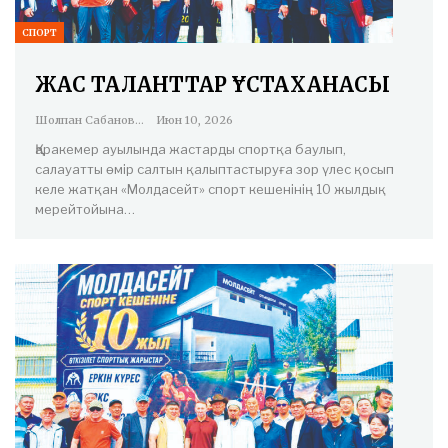
СПОРТ
ЖАС ТАЛАНТТАР ҰСТАХАНАСЫ
Шолпан Сабанова
Июн 10, 2026
Қаракемер ауылында жастарды спортқа баулып,
салауатты өмір салтын қалыптастыруға зор үлес қосып
келе жатқан «Молдасейт» спорт кешенінің 10 жылдық
мерейтойына…