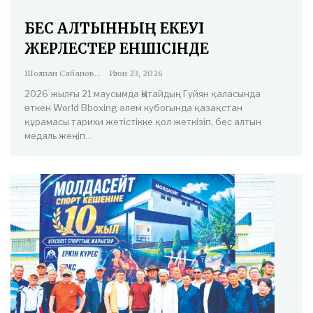
БЕС АЛТЫННЫҢ ЕКЕУІ
ЖЕРЛЕСТЕР ЕНШІСІНДЕ
Шолпан Сабанова
Июн 23, 2026
2026 жылғы 21 маусымда Қытайдың Гуйян қаласында
өткен World Bboxing әлем кубогында қазақстан
құрамасы тарихи жетістікке қол жеткізіп, бес алтын
медаль жеңіп…