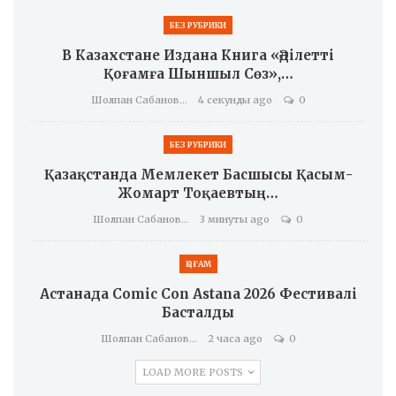
БЕЗ РУБРИКИ
В Казахстане Издана Книга «Әділетті
Қоғамға Шыншыл Сөз»,…
Шолпан Сабанова
4 секунды ago
0
БЕЗ РУБРИКИ
Қазақстанда Мемлекет Басшысы Қасым-
Жомарт Тоқаевтың…
Шолпан Сабанова
3 минуты ago
0
ҚОҒАМ
Астанада Comic Con Astana 2026 Фестивалі
Басталды
Шолпан Сабанова
2 часа ago
0
LOAD MORE POSTS