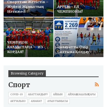
Спорттағы Жетістік –
Жүйелі Жұмыстың
АРГЕН – ЕЛ
Нәтижесі
ЧЕМПИОНЫ!
ЧЕМПИОН
КАЗАХСТАНА — ИЗ
Салауатты Өмір
КОРДАЯ!
Салтына Қолдау
Browsing Category
Спорт
COVID-19
АБАТТАНДЫРУ
АЙБЫН
АЙМАҚ ЖАҢАЛЫҚТАРЫ
АКТУАЛЬНО
АМАНАТ
АУЫЛ ТЫНЫСЫ