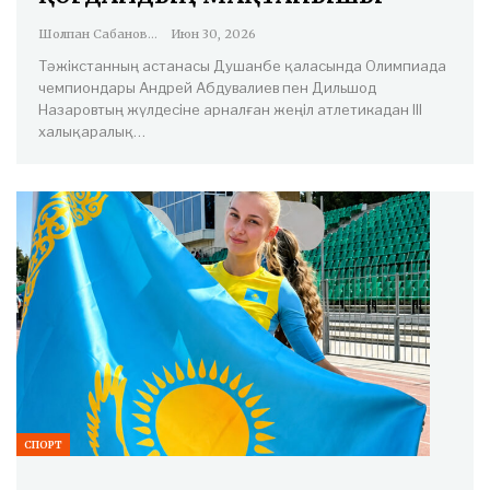
Шолпан Сабанова
Июн 30, 2026
Тәжікстанның астанасы Душанбе қаласында Олимпиада
чемпиондары Андрей Абдувалиев пен Дильшод
Назаровтың жүлдесіне арналған жеңіл атлетикадан III
халықаралық…
СПОРТ