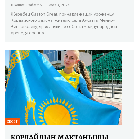
Шолпан Сабанова
Июл 3, 2026
Жеребец Gaston Great, принадлежащий уроженцу
Кордайского района, жителю села Аухатты Мейиру
Кипчакбаеву, ярко заявил о себе на международной
арене, уверенно…
СПОРТ
ҚОРДАЙДЫҢ МАҚТАНЫШЫ