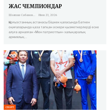
ЖАС ЧЕМПИОНДАР
Шолпан Сабанова
Июн 23, 2026
Қырғызстанның астанасы Бішкек қаласында Баткен
оқиғаларында қаза тапқан әскери қызметкерлерді еске
алуға арналған «Мен патриотпын» халықаралық
армиялық…
СПОРТ