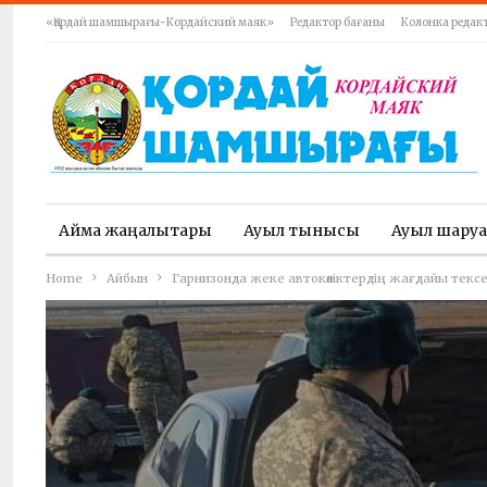
«Қордай шамшырағы-Кордайский маяк»
Редактор бағаны
Колонка редак
Аймақ жаңалықтары
Ауыл тынысы
Ауыл шару
Home
Айбын
Гарнизонда жеке автокөліктердің жағдайы тексе