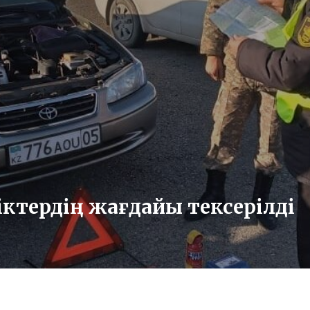
іктердің жағдайы тексерілді