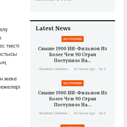
Latest News
алу
.
БЕЗ РУБРИКИ
с тиісті
Свыше 1900 ИИ-Фильмов Из
бастысы
Более Чем 90 Стран
Поступило На…
ның
Шолпан Сабанова
20 часов ago
0
ен жеке
БЕЗ РУБРИКИ
режелері
Свыше 1900 ИИ-Фильмов Из
Более Чем 90 Стран
Поступило На…
Шолпан Сабанова
20 часов ago
0