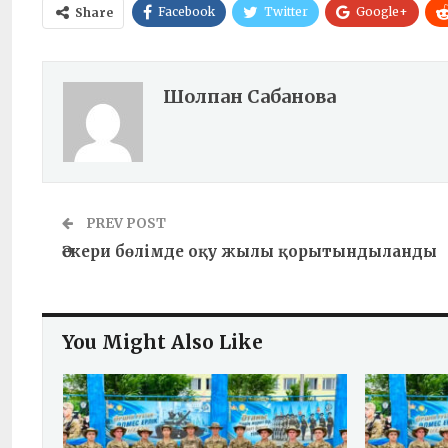
Facebook
Twitter
Google+
Share
Шолпан Сабанова
PREV POST
Әскери бөлімде оқу жылы қорытындыланды
You Might Also Like