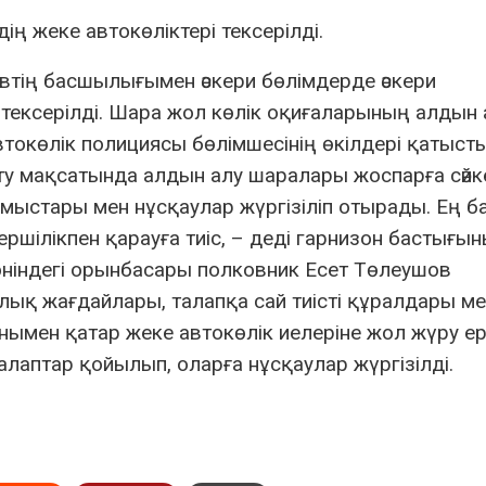
ң жеке автокөліктері тексерілді.
втің басшылығымен әскери бөлімдерде әскери
тексерілді. Шара жол көлік оқиғаларының алдын 
токөлік полициясы бөлімшесінің өкілдері қатысты
ту мақсатында алдын алу шаралары жоспарға сәйке
жұмыстары мен нұсқаулар жүргізіліп отырады. Ең 
пкершілікпен қарауға тиіс, – деді гарнизон бастығы
ніндегі орынбасары полковник Есет Төлеушов
лық жағдайлары, талапқа сай тиісті құралдары м
онымен қатар жеке автокөлік иелеріне жол жүру е
алаптар қойылып, оларға нұсқаулар жүргізілді.