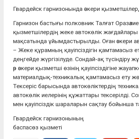
Гвардейск гарнизонында әскери қызметшілерді
Гарнизон бастығы полковник Талғат Оразәлие
қызметшілердің жеке автокөлік жағдайлары 
мақсатында ұйымдастырылды. Оған әскери ав
– Жеке құрамның қауіпсіздігін қамтамасыз е
деңгейде жүргізілуде. Сондай-ақ түсіндіру 
әр әскери қызметші өзінің қауіпсіздігіне жауа
материалдық-техникалық қамтамасыз ету жө
Тексеріс барысында автокөліктердің техника
автокөлік иелерінің құжаттары тексерілді. С
мен қауіпсіздік шараларын сақтау бойынша т
Гвардейск гарнизонының
баспасөз қызметі