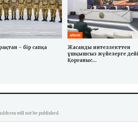
АЙБЫН
ақтан – бір сапқа
Жасанды интеллекттен
ұшқышсыз жүйелерге дейі
Қорғаныс…
address will not be published.