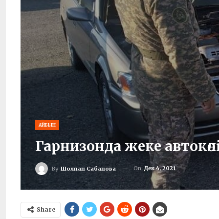
АЙБЫН
Гарнизонда жеке автокөл
On
Дек 4, 2021
By
Шолпан Сабанова
Share