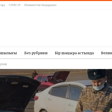
тора
COVID-19
Мемлекеттік бағдарлама
ашылығы
Без рубрики
Бір шаңырақ астында
Вели
рілді