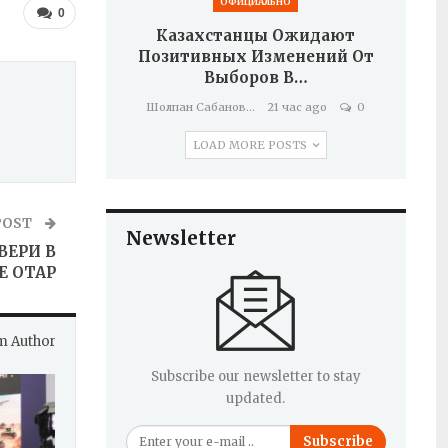
ОФИЦИАЛЬНО
0
Казахстанцы Ожидают
Позитивных Изменений От
Выборов В…
Шолпан Сабанова
21 час ago
0
LOAD MORE POSTS
POST
Newsletter
ВЕРИ В
Е ОТАР
m Author
Subscribe our newsletter to stay
updated.
Subscribe