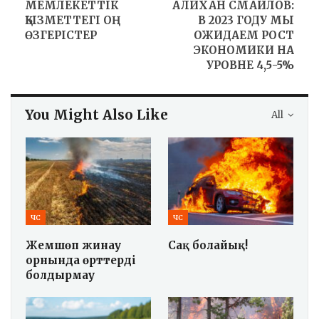
МЕМЛЕКЕТТІК
АЛИХАН СМАИЛОВ:
ҚЫЗМЕТТЕГІ ОҢ
В 2023 ГОДУ МЫ
ӨЗГЕРІСТЕР
ОЖИДАЕМ РОСТ
ЭКОНОМИКИ НА
УРОВНЕ 4,5-5%
You Might Also Like
All
ЧС
ЧС
Жемшөп жинау
Сақ болайық!
орнында өрттерді
болдырмау