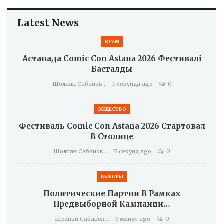
Latest News
ҚОҒАМ
Астанада Comic Con Astana 2026 Фестивалі
Басталды
Шолпан Сабанова
1 секунда ago
0
ОБЩЕСТВО
Фестиваль Comic Con Astana 2026 Стартовал
В Столице
Шолпан Сабанова
5 секунд ago
0
ВЫБОРЫ
Политические Партии В Рамках
Предвыборной Кампании…
Шолпан Сабанова
7 минут ago
0