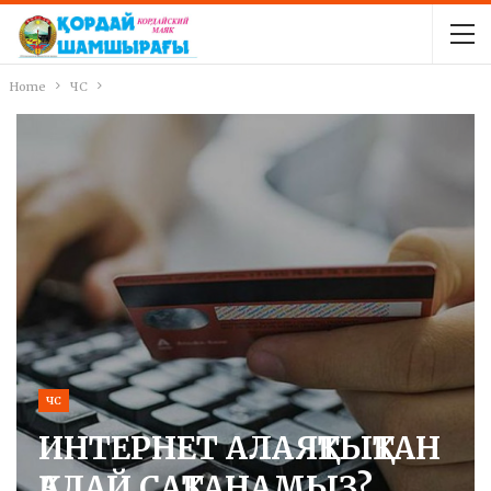
Home
ЧС
ЧС
ИНТЕРНЕТ АЛАЯҚТЫҚТАН
ҚАЛАЙ САҚТАНАМЫЗ?