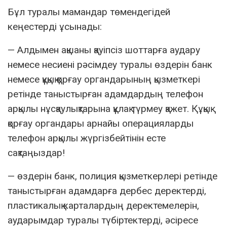
Бұл туралы мамандар төмендегідей
кеңестерді ұсынады:
— Алдымен ақшаны қауіпсіз шоттарға аудару
немесе несиені рәсімдеу туралы өздерін банк
немесе құқық қорғау органдарының қызметкері
ретінде таныстырған адамдардың телефон
арқылы нұсқаулықтарына құлақ түрмеу қажет. Құқық
қорғау органдары арнайы операцияларды
телефон арқылы жүргізбейтінін есте
сақтаңыздар!
— өздерін банк, полиция қызметкерлері ретінде
таныстырған адамдарға дербес деректерді,
пластикалық карталардың деректемелерін,
аударымдар туралы түбіртектерді, әсіресе