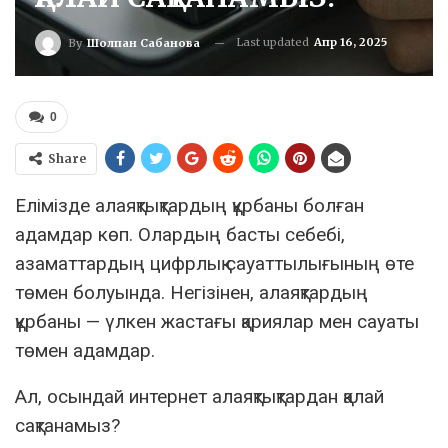
Last updated
Апр 16, 2025
By
Шолпан Сабанова
0
Share
Елімізде алаяқтықтардың құрбаны болған
адамдар көп. Олардың басты себебі,
азаматтардың цифрлық сауаттылығының өте
төмен болуында. Негізінен, алаяқтардың
құрбаны — үлкен жастағы қариялар мен сауаты
төмен адамдар.
Ал, осындай интернет алаяқтықтардан қалай
сақтанамыз?