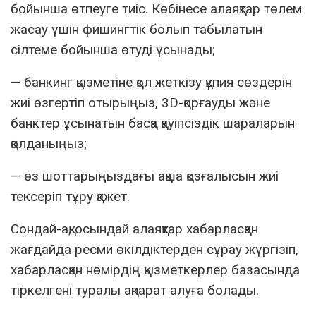
бойынша өтпеуге тиіс. Көбінесе алаяқтар төлем
жасау үшін фишингтік болып табылатын
сілтеме бойынша өтуді ұсынады;
— банкинг қызметіне қол жеткізу құпия сөздерін
жиі өзгертіп отырыңыз, 3D-қорғауды және
банктер ұсынатын басқа қауіпсіздік шараларын
қолданыңыз;
— өз шоттарыңыздағы ақша қозғалысын жиі
тексеріп тұру қажет.
Сондай-ақ, осындай алаяқтар хабарласқан
жағдайда ресми өкілдіктерден сұрау жүргізіп,
хабарласқан нөмірдің қызметкерлер базасында
тіркелгені туралы ақпарат алуға болады.