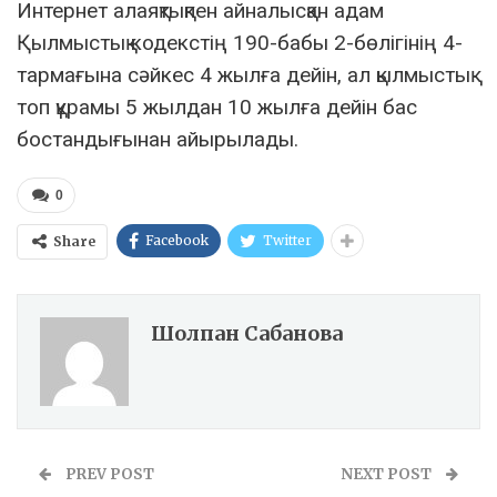
Интернет алаяқтықпен айналысқан адам
Қылмыстық кодекстің 190-бабы 2-бөлігінің 4-
тармағына сәйкес 4 жылға дейін, ал қылмыстық
топ құрамы 5 жылдан 10 жылға дейін бас
бостандығынан айырылады.
0
Facebook
Twitter
Share
Шолпан Сабанова
PREV POST
NEXT POST