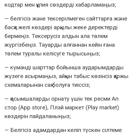
кодтар мен құпия сөздерді хабарламаңыз;
— белгісіз және тексерілмеген сайттарға және
басқа желі көздері арқылы жеке деректерді
бермеңіз. Тексерусіз алдын ала төлем
жүргізбеңіз. Тауарды алғаннан кейін ғана
төлем туралы келісуге тырысыңыз;
— күмәнді шарттар бойынша аударымдарды
жүзеге асырмаңыз, айқын табыс көзінсіз қаржы
схемаларынан сақ болуға тиіссіз;
— қосымшаларды орнату үшін тек ресми Aп
стор (App store), Плэй маркет (Play market)
көздерін пайдаланыңыз;
— Белгісіз адамдардан келіп түскен сілтеме