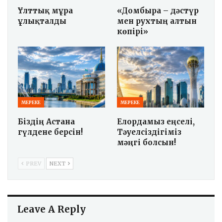
Ұлттық мұра
«Домбыра – дәстүр
ұлықталды
мен рухтың алтын
көпірі»
МЕРЕКЕ
МЕРЕКЕ
Біздің Астана
Елордамыз еңселі,
гүлдене берсін!
Тәуелсіздігіміз
мәңгі болсын!
PREV
NEXT
Leave A Reply