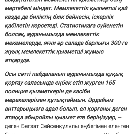
мәртебелі міндет. Мемлекеттік қызметші қай
кезде де биліктің биік бейнесін, іскерлік
қабілетін көрсетеді. Статистикаға сүйенетін
болсақ, ауданымызда мемлекеттік
мекемелерде, яғни әр салада барлығы 300-ге
жуық мемлекеттік қызметші жұмыс
атқаруда.
Осы сәтті пайдаланып ауданымызда құқық
қорғау саласында еңбек етіп жүрген 165
полиция қызметкерін де кәсіби
мерекелерімен құтықтаймын. Әрдайым
анттарыңызға адал болып, ел қорғаны деген
атаққа абыройлы қызмет ете беріңіздер,
—
деген Бегзат Сейсенқұлұлы еңбегімен еленген