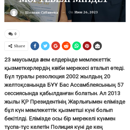
On
Июн 26, 2023
By
Шолпан Сабанова
0
Share
23 маусымда әлем елдерінде мемлекеттік
қызметкерлердің кәсіби мерекесі аталып өтеді.
Бұл туралы резолюция 2002 жылдың 20
желтоқсанында БҰҰ Бас Ассамблеясының 57
сессиясында қабылданған болатын. Ал 2013
жылы ҚР Президентінің Жарлығымен елімізде
бұл күн мемлекеттік қызметші күні болып
бекітілді. Елімізде осы бір мерекелі күнмен
тұспа-тұс келетін Полиция күні де кең