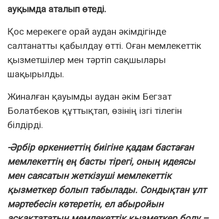
ауқымда аталып өтеді.
Қос мерекеге орай аудан әкімдігінде
салтанатты қабылдау өтті. Оған мемлекеттік
қызметшілер мен тәртіп сақшылары
шақырылды.
Жиналған қауымды аудан әкім Бегзат
Болатбеков құттықтап, өзінің ізгі тілегін
білдірді.
-Әрбір өркениеттің биігіне қадам бастаған
мемлекеттің ең басты тірегі, оның идеясы
мен саясатын жеткізуші мемлекеттік
қызметкер болып табылады. Сондықтан ұлт
мәртебесін көтеретін, ел абыройын
асқақтататын мемлекеттік қызметкер болу –