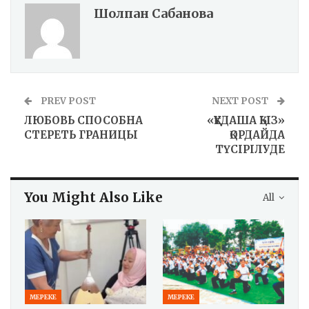
Шолпан Сабанова
PREV POST
NEXT POST
ЛЮБОВЬ СПОСОБНА
«ҚҰДАША ҚЫЗ»
СТЕРЕТЬ ГРАНИЦЫ
ҚОРДАЙДА
ТҮСІРІЛУДЕ
You Might Also Like
All
МЕРЕКЕ
МЕРЕКЕ