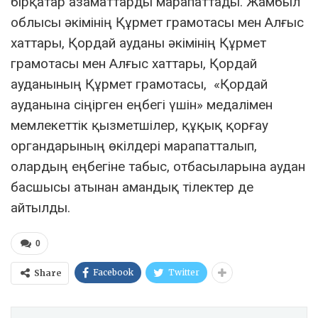
бірқатар азаматтарды марапаттады. Жамбыл
облысы әкімінің Құрмет грамотасы мен Алғыс
хаттары, Қордай ауданы әкімінің Құрмет
грамотасы мен Алғыс хаттары, Қордай
ауданының Құрмет грамотасы, «Қордай
ауданына сіңірген еңбегі үшін» медалімен
мемлекеттік қызметшілер, құқық қорғау
органдарының өкілдері марапатталып,
олардың еңбегіне табыс, отбасыларына аудан
басшысы атынан амандық тілектер де
айтылды.
0
Facebook
Twitter
Share