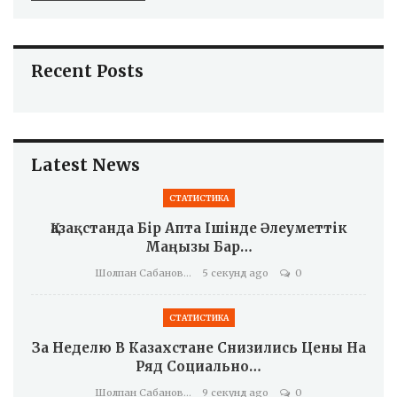
Recent Posts
Latest News
СТАТИСТИКА
Қазақстанда Бір Апта Ішінде Әлеуметтік
Маңызы Бар…
Шолпан Сабанова
5 секунд ago
0
СТАТИСТИКА
За Неделю В Казахстане Снизились Цены На
Ряд Социально…
Шолпан Сабанова
9 секунд ago
0