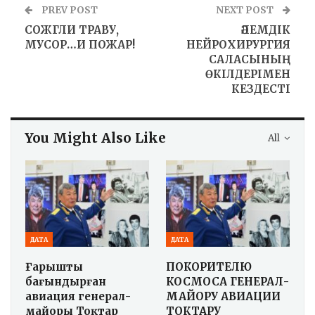
PREV POST
NEXT POST
СОЖГЛИ ТРАВУ,
ӘЛЕМДІК
МУСОР…И ПОЖАР!
НЕЙРОХИРУРГИЯ
САЛАСЫНЫҢ
ӨКІЛДЕРІМЕН
КЕЗДЕСТІ
You Might Also Like
All
ДАТА
ДАТА
Ғарышты
ПОКОРИТЕЛЮ
бағындырған
КОСМОСА ГЕНЕРАЛ-
авиация генерал-
МАЙОРУ АВИАЦИИ
майоры Тоқтар
ТОКТАРУ