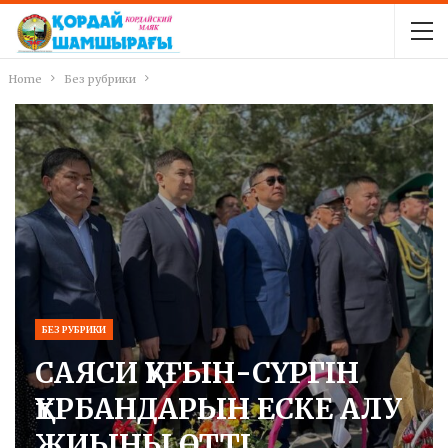
Home
Без рубрики
БЕЗ РУБРИКИ
САЯСИ ҚУҒЫН-СҮРГІН
ҚҰРБАНДАРЫН ЕСКЕ АЛУ
ЖИЫНЫ ӨТТІ