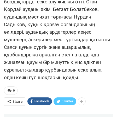
боздақтарды еске алу жиыны өтті. Оған
Қордай ауданы әкімі Бегзат Болатбеков,
аудандық мәслихат төрағасы Нұрдин
Садықов, құқық қорғау органдарының
өкілдері, аудандық ардагерлер кеңесі
мүшелері, әскерилер мен тұрғындар қатысты.
Саяси қуғын сүргін және ашаршылық
құрбандарына арналған стелла алдында
жиналған қауым бір минуттық үнсіздікпен
сұрапыл жылдар құрбандарын еске алып,
одан кейін гүл шоқтарын қойды.
0
Facebook
Twitter
Share