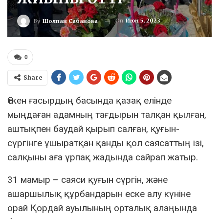
On
Июн 5, 2023
By
Шолпан Сабанова
0
Share
Өткен ғасырдың басында қазақ елінде
мыңдаған адамның тағдырын талқан қылған,
аштықпен баудай қырып салған, қуғын-
сүргінге ұшыратқан қанды қол саясаттың ізі,
салқыны аға ұрпақ жадында сайрап жатыр.
31 мамыр – саяси қуғын сүргін, және
ашаршылық құрбандарын еске алу күніне
орай Қордай ауылының орталық алаңында