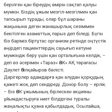
берілген қан біреудің өмірін сақтап қалуы
мүмкін. Біздің ұжым мезгіл-мезгілмен қан
тапсырып тұрады, олар бұл шараны
жақынына деген жанашырлық сезімімен
бекітілген азаматтық парыз деп біледі. Бүгін
біз бәріміз біртұтас организм ретінде оңтүстік
өңірдегі пациенттердің сауығып кетуіне
мүмкіндік беру үшін қан орталығына келдік, –
деп өз әсерімен «Тараз» ӘКК» АҚ төрағасы
Дәулет Әбілқайыров бөлісті.
Дәрігерлер адамдарға қан алудан қорқудың
қажеті жоқ деп сендіреді. Донор болу – ерлік.
– Біз ӘКК ұжымының бірлескен акцияны
ұйымдастыруға ниет білдіргені туралы
жаңалықты қуана қабылдадық. Осылайша,