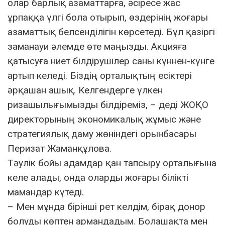
олар барлық азаматтарға, әсіресе жас
ұрпаққа үлгі бола отырып, өздерінің жоғары
азаматтық белсенділігін көрсетеді. Бұл қазіргі
заманауи әлемде өте маңызды. Акцияға
қатысуға ниет білдірушілер саны күннен-күнге
артып келеді. Біздің орталықтың есіктері
әрқашан ашық. Келгендерге үлкен
ризашылығымызды білдіреміз, – деді ЖОҚО
директорының экономикалық жұмыс және
стратегиялық даму жөніндегі орынбасары
Перизат Жаманқұлова.
Тәулік бойы адамдар қан тапсыру орталығына
келе алады, онда оларды жоғары білікті
мамандар күтеді.
– Мен мұнда бірінші рет келдім, бірақ донор
болуды көптен армандадым. Болашақта мен