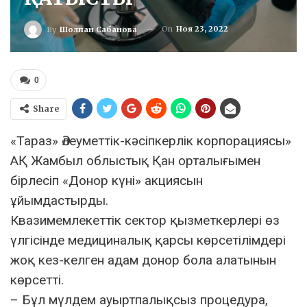
On
Ноя 23, 2022
By
Шолпан Сабанова
0
Share
«Тараз» Әлеуметтік-кәсіпкерлік корпорациясы»
АҚ Жамбыл облыстық Қан орталығымен
бірлесіп «Донор күні» акциясын
ұйымдастырды.
Квазимемлекеттік сектор қызметкерлері өз
үлгісінде медициналық қарсы көрсетілімдері
жоқ кез-келген адам донор бола алатынын
көрсетті.
– Бұл мүлдем ауыртпалықсыз процедура,