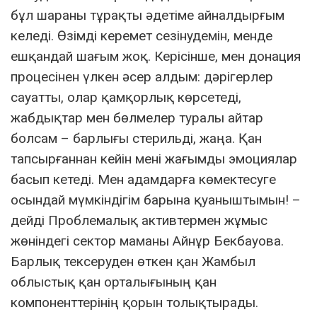
бұл шараны тұрақты әдетіме айналдырғым
келеді. Өзімді керемет сезінудемін, менде
ешқандай шағым жоқ. Керісінше, мен донация
процесінен үлкен әсер алдым: дәрігерлер
сауатты, олар қамқорлық көрсетеді,
жабдықтар мен бөлмелер туралы айтар
болсам – барлығы стерильді, жаңа. Қан
тапсырғаннан кейін мені жағымды эмоциялар
басып кетеді. Мен адамдарға көмектесуге
осындай мүмкіндігім барына қуаныштымын! –
дейді Проблемалық активтермен жұмыс
жөніндегі сектор маманы Айнұр Бекбауова.
Барлық тексеруден өткен қан Жамбыл
облыстық қан орталығының қан
компоненттерінің қорын толықтырады.