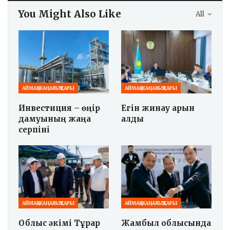
You Might Also Like
All
АЙМАҚ ЖАҢАЛЫҚТАРЫ
АЙМАҚ ЖАҢАЛЫҚТАРЫ
Инвестиция – өңір
Егін жинау қарқын
дамуының жаңа
алды
серпіні
АЙМАҚ ЖАҢАЛЫҚТАРЫ
АЙМАҚ ЖАҢАЛЫҚТАРЫ
Облыс әкімі Тұрар
Жамбыл облысында