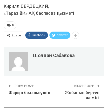
Кирилл БЕРДЕЦКИЙ,
«Тараз ӘКК» АҚ баспасөз қызметі
0
Facebook
Twitter
Share
Шолпан Сабанова
PREV POST
NEXT POST
Жарқын болашақ үшін
Жобаның берген
жемісі