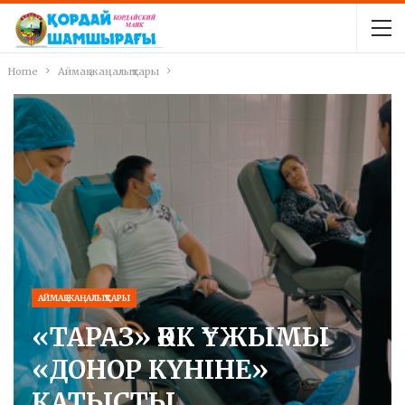
Home
Аймақ жаңалықтары
АЙМАҚ ЖАҢАЛЫҚТАРЫ
«ТАРАЗ» ӘКК ҰЖЫМЫ
«ДОНОР КҮНІНЕ»
ҚАТЫСТЫ