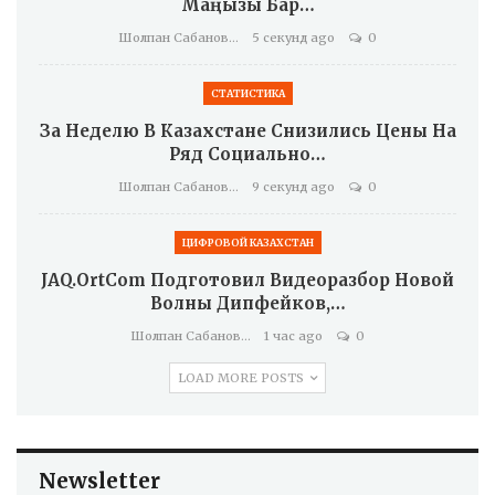
Маңызы Бар…
Шолпан Сабанова
5 секунд ago
0
СТАТИСТИКА
За Неделю В Казахстане Снизились Цены На
Ряд Социально…
Шолпан Сабанова
9 секунд ago
0
ЦИФРОВОЙ КАЗАХСТАН
JAQ.OrtCom Подготовил Видеоразбор Новой
Волны Дипфейков,…
Шолпан Сабанова
1 час ago
0
LOAD MORE POSTS
Newsletter