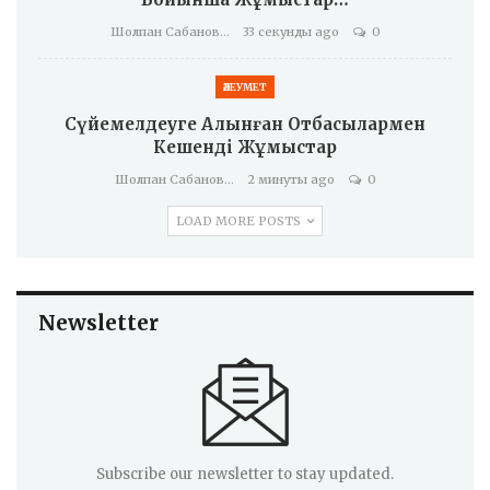
Шолпан Сабанова
33 секунды ago
0
ӘЛЕУМЕТ
Сүйемелдеуге Алынған Отбасылармен
Кешенді Жұмыстар
Шолпан Сабанова
2 минуты ago
0
LOAD MORE POSTS
Newsletter
Subscribe our newsletter to stay updated.