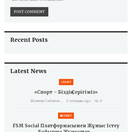
Recent Posts
Latest News
СПОРТ
«Спорт – Біздің Серігіміз»
Шолпан Сабанова
2 секунды ago
0
ӘЛЕУМЕТ
FSM Social Платформасымен Жұмыс Істеу
Бойынша Жұмыстар…