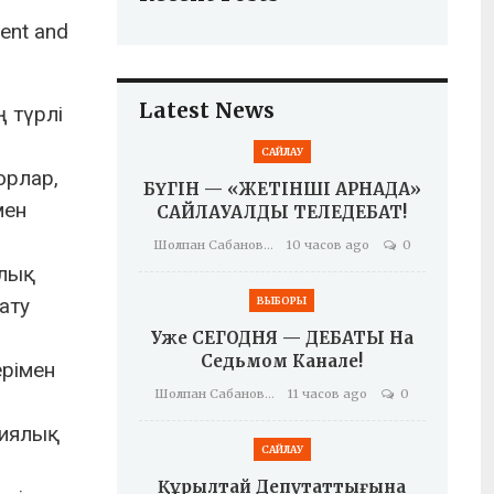
ent and
Latest News
 түрлі
.
САЙЛАУ
орлар,
БҮГІН — «ЖЕТІНШІ АРНАДА»
мен
САЙЛАУАЛДЫ ТЕЛЕДЕБАТ!
Шолпан Сабанова
10 часов ago
0
алық
ату
ВЫБОРЫ
Уже СЕГОДНЯ — ДЕБАТЫ На
Седьмом Канале!
рімен
Шолпан Сабанова
11 часов ago
0
циялық
САЙЛАУ
Құрылтай Депутаттығына