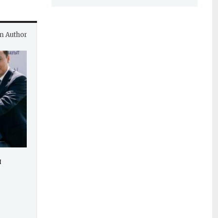
m Author
ы