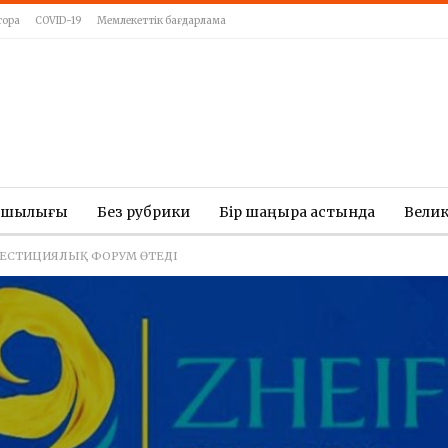
тора
COVID-19
Мемлекеттік бағдарлама
ашылығы
Без рубрики
Бір шаңырақ астында
Вели
ВЕСТИЦИЯЛЫҚ ФОРУМ ӨТЕДІ