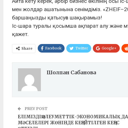
Айта кету керек, әрбір бизнес өкілінің осы іс
мен жолдар ашатынына сенімдіміз. «ZHEIF–
баршаңызды қатысуға шақырамыз!
Іс-шара туралы қосымша ақпарат алу және мүш
қажет.
Facebook
Twitter
Google+
Share
Шолпан Сабанова
PREV POST
ЕЛІМІЗДІҢ ӘЛЕУМЕТТІК-ЭКОНОМИКАЛЫҚ Д
МӘСЕЛЕЛЕРІ ЖӨНІНДЕ КЕҢЕЙТІЛГЕН КЕҢЕС