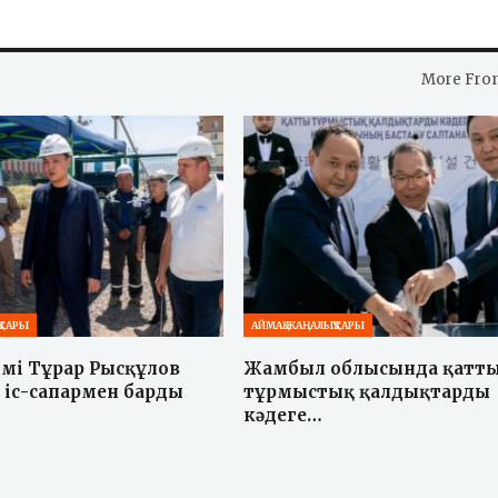
More Fro
ҚТАРЫ
АЙМАҚ ЖАҢАЛЫҚТАРЫ
імі Тұрар Рысқұлов
Жамбыл облысында қатт
 іс-сапармен барды
тұрмыстық қалдықтарды
кәдеге…