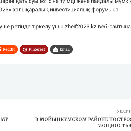
-шараға қатысуы өз ісіне тиімді және пайдалы мүмкі
2023» халықаралық инвестициялық форумына
е ретінде тіркелу үшін zheif2023.kz веб-сайтына
ReddIt
Pinterest
Email
NEXT 
АМУ
В МОЙЫНКУМСКОМ РАЙОНЕ ПОСТРОЯ
МОЩНОСТЬЮ 