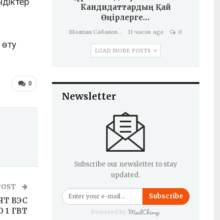
ндіктер
Кандидаттардың Қай
Өңірлерге…
Шолпан Сабанова
11 часов ago
0
 өту
LOAD MORE POSTS
0
Newsletter
Subscribe our newsletter to stay
updated.
POST
Subscribe
Т ВЭС
1 ГВТ
Powered by