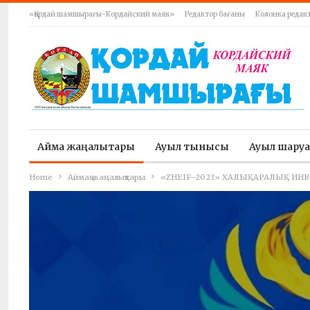
«Қордай шамшырағы-Кордайский маяк»
Редактор бағаны
Колонка редак
Аймақ жаңалықтары
Ауыл тынысы
Ауыл шару
Home
Аймақ жаңалықтары
«ZHEIF–2023» ХАЛЫҚАРАЛЫҚ ИН