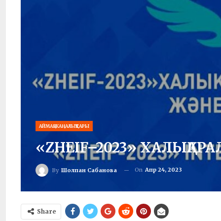
АЙМАҚ ЖАҢАЛЫҚТАРЫ
«ZHEIF–2023» ХАЛЫҚАР
On
Апр 24, 2023
By
Шолпан Сабанова
Share