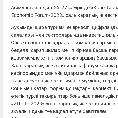
Ағымдағы жылдың 26-27 сәуірінде «Көне Тара
Economic Forum-2023» халықаралық инвести
Ауқымды шара туризм, өнеркәсіп, цифрланд
салалары мен секторларында инвестициялық м
Оған жетекші халықаралық компаниялар мен о
беделді сарапшылар мен пікір көшбасшылары,
квазимемлекеттік компаниялардың басшыла
Халықаралық инвестициялық форум кәсіпкер
кәсіпорындар мен ұйымдармен байланыс орн
және әлеуетті инвестициялық мүмкіндіктерді
Сонымен қатар, форум қонақтары көрнекті 
өтетін түрлі тақырыптар бойынша панельдік п
«ZHEIF–2023» халықаралық инвестициялық
ахуалын дамытуға ықпал етуге бағытталған.