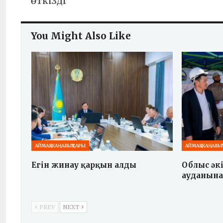
ӨТКІЗДІ
You Might Also Like
АЙМАҚ ЖАҢАЛЫҚТАРЫ
АЙМАҚ ЖАҢАЛЫ
Егін жинау қарқын алды
Облыс әк
ауданына
PREV
NEXT