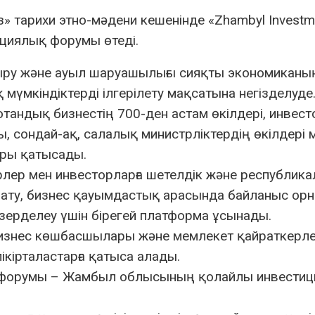
з» тарихи этно-мәдени кешенінде «Zhambyl Investm
циялық форумы өтеді.
ыру және ауыл шаруашылығы сияқты экономиканың
үмкіндіктерді ілгерілету мақсатына негізделуде
тандық бизнестің 700-ден астам өкілдері, инвест
 сондай-ақ, салалық министрліктердің өкілдері 
ры қатысады.
лер мен инвесторларға шетелдік және республик
ату, бизнес қауымдастық арасында байланыс орн
 зерделеу үшін бірегей платформа ұсынады.
бизнес көшбасшылары және мемлекет қайраткерле
ікірталастарға қатыса алады.
 форумы – Жамбыл облысының қолайлы инвести