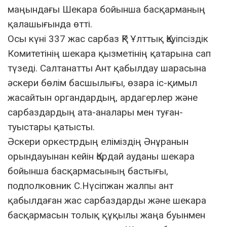
маңындағы Шекара бойынша басқарманың
қалашығында өтті.
Осы күні 337 жас сарбаз ҚР Ұлттық Қауіпсіздік
Комитетінің шекара қызметінің қатарына сап
түзеді. Салтанатты Ант қабылдау шарасына
әскери бөлім басшылығы, өзара іс-қимыл
жасайтын органдардың, ардагерлер және
сарбаздардың ата-аналары мен туған-
туыстары қатысты.
Әскери оркестрдың еліміздің Әнұранын
орындауынан кейін Қордай ауданы шекара
бойынша басқармасының бастығы,
подполковник С.Нүсіпжан жалпы ант
қабылдаған жас сарбаздарды және шекара
басқармасын толық құқылы жаңа буынмен