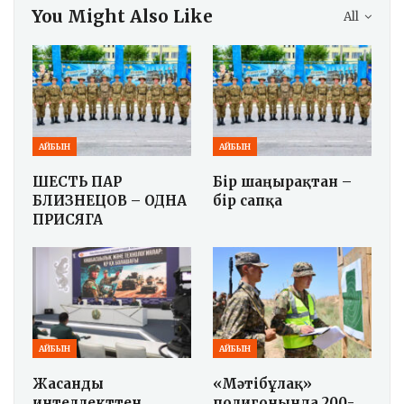
You Might Also Like
All
АЙБЫН
АЙБЫН
ШЕСТЬ ПАР
Бір шаңырақтан –
БЛИЗНЕЦОВ – ОДНА
бір сапқа
ПРИСЯГА
АЙБЫН
АЙБЫН
Жасанды
«Мәтібұлақ»
интеллекттен
полигонында 200-