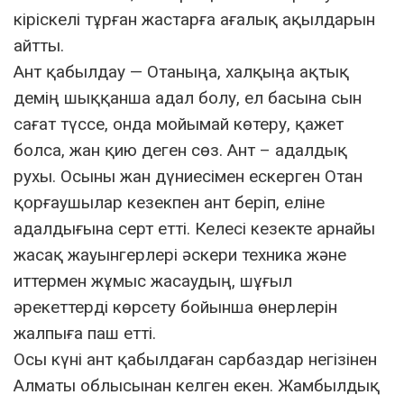
кіріскелі тұрған жастарға ағалық ақылдарын
айтты.
Ант қабылдау — Отаныңа, халқыңа ақтық
демің шыққанша адал болу, ел басына сын
сағат түссе, онда мойымай көтеру, қажет
болса, жан қию деген сөз. Ант – адалдық
рухы. Осыны жан дүниесімен ескерген Отан
қорғаушылар кезекпен ант беріп, еліне
адалдығына серт етті. Келесі кезекте арнайы
жасақ жауынгерлері әскери техника және
иттермен жұмыс жасаудың, шұғыл
әрекеттерді көрсету бойынша өнерлерін
жалпыға паш етті.
Осы күні ант қабылдаған сарбаздар негізінен
Алматы облысынан келген екен. Жамбылдық