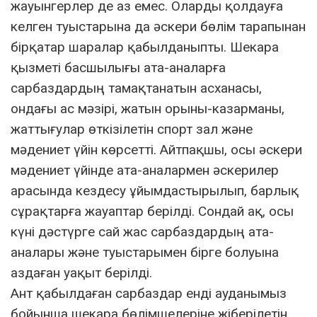
жауынгерлер де аз емес. Оларды қолдауға
келген туыстарына да әскери бөлім тарапынан
бірқатар шаралар қабылданыпты. Шекара
қызметі басшылығы ата-аналарға
сарбаздардың тамақтанатын асханасы,
ондағы ас мәзірі, жатын орыны-казарманы,
жаттығулар өткізілетін спорт зал және
мәдениет үйін көрсетті. Айтпақшы, осы әскери
мәдениет үйінде ата-аналармен әскерилер
арасында кездесу ұйымдастырылып, барлық
сұрақтарға жауаптар берілді. Сондай ақ, осы
күні дәстүрге сай жас сарбаздардың ата-
аналары және туыстарымен бірге болуына
аздаған уақыт берілді.
Ант қабылдаған сарбаздар енді ауданымыз
бойынша шекара бөлімшелеріне жіберілетін