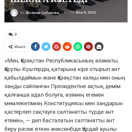
On
Ноя 9, 2022
By
Шолпан Сабанова
0
Share
«Мен, Қазақстан Республикасының азаматы,
Қарулы Күштердің қатарына кіре отырып ант
қабылдаймын және Қазақстан халқы мен оның
заңды сайланған Президентіне ақтық демім
қалғанша адал болуға, өзімнің егемен
мемлекетімнің Конституциясы мен заңдарын
қастерлеп сақтауға салтанатты түрде ант
етемін», — деп басталатын салтанатты ант
беру рәсімі өткен жексенбіде Қордай ауылы