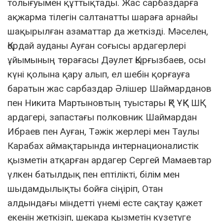
толығуымен құттықтады. Жас сарбаздарға
ақжарма тілегін салтанатты шараға арнайы
шақырылған азаматтар да жеткізді. Мәселен,
Қордай ауданы Ауған соғысы ардагерлері
ұйымының төрағасы Дәулет Қырғызбаев, осы
күні қолына қару алып, ел шебін қорғауға
баратын жас сарбаздар Әлішер Шаймарданов
пен Никита Мартыновтың туыстары ҚР ҰҚК ШҚ
ардагері, запастағы полковник Шаймардан
Ибраев пен Ауған, Тәжік жерлері мен Таулы
Карабах аймақтарында интернационалистік
қызметін атқарған ардагер Сергей Мамаевтар
үлкен батылдық пен ептілікті, білім мен
шыдамдылықты бойға сіңіріп, Отан
алдындағы міндетті үнемі есте сақтау қажет
екенін жеткізіп, шекара қызметін күзетуге