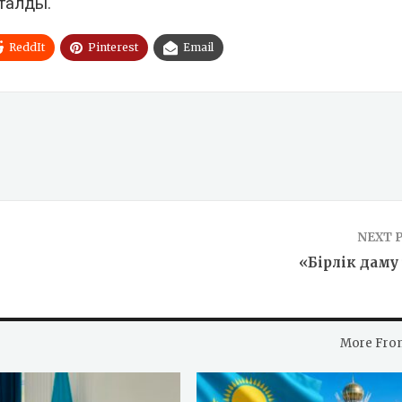
тталды.
ReddIt
Pinterest
Email
NEXT 
Н
«Бірлік даму
More Fro