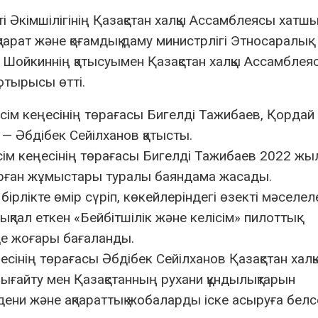
ті Әкімшілігінің Қазақстан халқы Ассамблеясы хат
арат және қоғамдық даму министрлігі Этносаралық
. Шойкиннің қатысуымен Қазақстан халқы Ассамбле
 отырысы өтті.
ім кеңесінің төрағасы Бигелді Тажибаев, Қордай
ы — Әбдібек Сейілханов қатысты.
ім кеңесінің төрағасы Бигелді Тажибаев 2022 ж
қарған жұмыстары туралы баяндама жасады.
рлікте өмір сүріп, көкейлеріндегі өзекті мәселел
қпал еткен «Бейбітшілік және келісім» пилоттық
е жоғары бағаланды.
есінің төрағасы Әбдібек Сейілханов Қазақстан халқ
нығайту мен Қазақстанның рухани құндылықтарын
ени және ақпараттық жобаларды іске асыруға белс