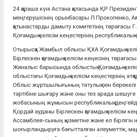
24 қараша күні Астана қаласында ҚР Президен
меңгерушісінің орынбасары Л.Прокопенко, Ақп
қатынастарды дамыту комитетінің төрағасы Г
Қоғамдық келісім кеңестерінің республикалық
Отырысқа Жамбыл облысы ҚХА Қоғамдық келіс
Бірлескен қоғамдық келісім кеңесінің төрағас
Жиналыс барысында облыстық Қоғамдық келіс
облыстағы Қоғамдық келісім кеңестерінің ат
Облыс жұртшылығының татулық пен берекелі бі
тәртібіне шығару және оны тез арада шешуге ы
жобасының жұмысын республикалық деңгейд
Қордай ауданы Бірлескен қоғамдық келісім кең
Ассамблея-сының қызметіне және ел бірлігін 
шоғырландыруға бағытталған әлеуметтік, мәд