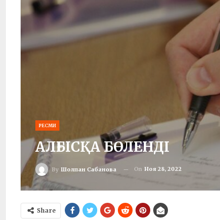
РЕСМИ
АЛҒЫСҚА БӨЛЕНДІ
On
Ноя 28, 2022
By
Шолпан Сабанова
Share