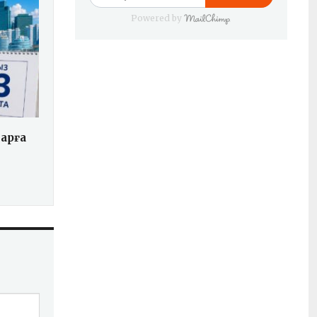
Powered by
арға