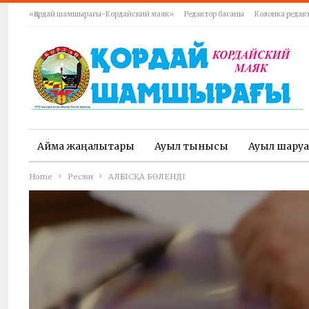
«Қордай шамшырағы-Кордайский маяк»
Редактор бағаны
Колонка редак
Аймақ жаңалықтары
Ауыл тынысы
Ауыл шару
Home
Ресми
АЛҒЫСҚА БӨЛЕНДІ