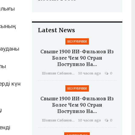
шылығы
ясының
Latest News
БЕЗ РУБРИКИ
 ауданы
Свыше 1900 ИИ-Фильмов Из
Более Чем 90 Стран
Поступило На…
ылы
Шолпан Сабанова
10 часов ago
0
ерді күн
БЕЗ РУБРИКИ
Свыше 1900 ИИ-Фильмов Из
Более Чем 90 Стран
ы
Поступило На…
Шолпан Сабанова
10 часов ago
0
енді