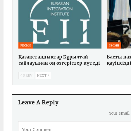
РЕСМИ
РЕСМИ
Қазақстандықтар Құрылтай
Басты на
сайлауынан оң өзгерістер күтеді
қауіпсізді
PREV
NEXT
Leave A Reply
Your email 