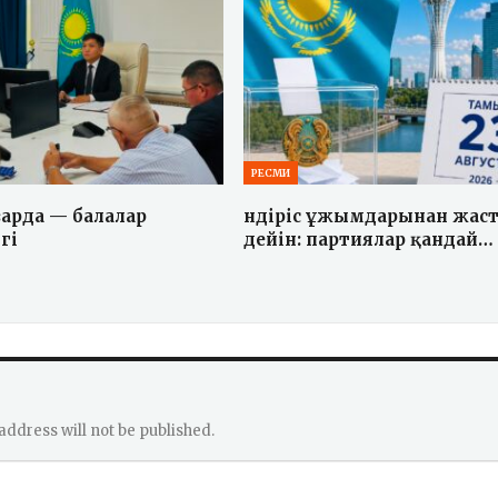
РЕСМИ
зарда — балалар
Өндіріс ұжымдарынан жаст
гі
дейін: партиялар қандай…
address will not be published.