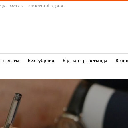
тора
COVID-19
Мемлекеттік бағдарлама
ашылығы
Без рубрики
Бір шаңырақ астында
Вели