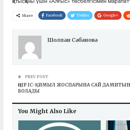
қатысқаны үшін «Алғыс» төсбелгісімен марапа
Facebook
Twitter
Google+
Share
Шолпан Сабанова
PREV POST
ӨҢІР ІС-ҚИМЫЛ ЖОСПАРЫНА САЙ ДАМИТЫ
БОЛАДЫ
You Might Also Like