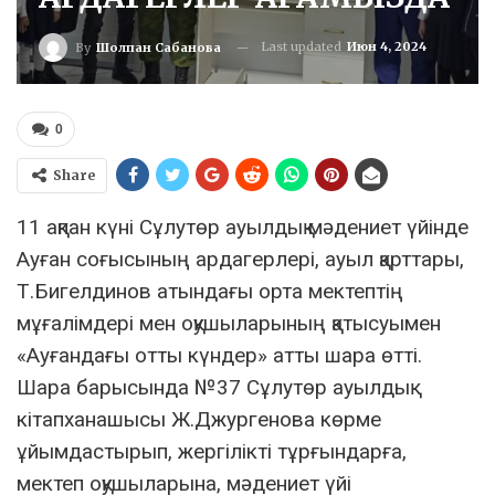
Last updated
Июн 4, 2024
By
Шолпан Сабанова
0
Share
11 ақпан күні Сұлутөр ауылдық мәдениет үйінде
Ауған соғысының ардагерлері, ауыл қарттары,
Т.Бигелдинов атындағы орта мектептің
мұғалімдері мен оқушыларының қатысуымен
«Ауғандағы отты күндер» атты шара өтті.
Шара барысында №37 Сұлутөр ауылдық
кітапханашысы Ж.Джургенова көрме
ұйымдастырып, жергілікті тұрғындарға,
мектеп оқушыларына, мәдениет үйі