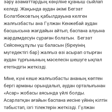
зәру азаматтардың көңіліне қуаныш сыйлап
келеді. Жақында аудан әкімі Бегзат
Болатбековтың қабылдауына келген
жалғызбасты ана Гүлжан Кенжебай аудан
басшысына жағдайын айтып, баспана алуына
жәрдемдесуін сұраған болатын. Бегзат
Сейсенқұлұлы үш баласын (біреуінің
мүгедектігі бар) жалғыз өзі асырап отырған
аудан тұрғынының мәселесін шешуге ықпал
ететіндігін жеткізді.
Міне, күні кеше жалғызбасты ананың көптен
бергі арманы орындалып, аудан орталығынан
«Асар» жобасы аясында үйлі болды.
Асарлатқан ағайын баспана иесіне үйінің кілтін
табыстап, ізгі тілектерін жеткізді. Гүлжан