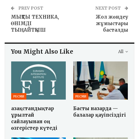
PREV POST
NEXT POST
МЫҚТЫ ТЕХНИКА,
Жол жөндеу
ӨНІМДІ
жұмыстары
ТЫҢАЙТҚЫШ
басталды
You Might Also Like
All
РЕСМИ
РЕСМИ
Қазақстандықтар
Басты назарда —
Құрылтай
балалар қауіпсіздігі
сайлауынан оң
өзгерістер күтеді