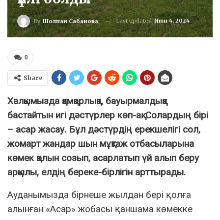
Last updated
Июн 4, 2024
By
Шолпан Сабанова
0
Share
Халқымызда қамқорлыққа, бауырмалдыққа
бастайтын игі дәстүрлер көп-ақ. Солардың бірі
– асар жасау. Бұл дәстүрдің ерекшелігі сол,
жомарт жандар шын мұқтаж отбасыларына
көмек қолын созып, асарлатып үй алып беру
арқылы, елдің береке-бірлігін арттырады.
Ауданымызда бірнеше жылдан бері қолға
алынған «Асар» жобасы қаншама көмекке