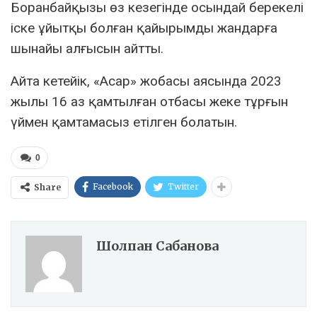
Боранбайқызы өз кезегінде осындай берекелі
іске ұйытқы болған қайырымды жандарға
шынайы алғысын айтты.
Айта кетейік, «Асар» жобасы аясында 2023
жылы 16 аз қамтылған отбасы жеке тұрғын
үймен қамтамасыз етілген болатын.
0
Facebook
Twitter
Share
Шолпан Сабанова