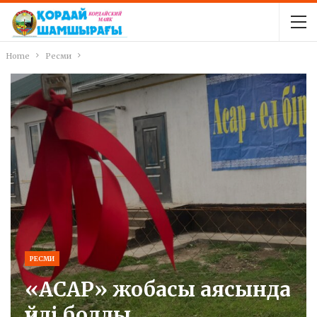
Home
Ресми
РЕСМИ
«АСАР» жобасы аясында
үйлі болды