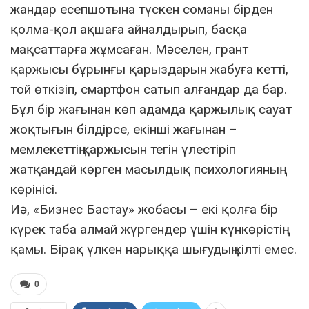
жандар есепшотына түскен соманы бірден
қолма-қол ақшаға айналдырып, басқа
мақсаттарға жұмсаған. Мәселен, грант
қаржысы бұрынғы қарыздарын жабуға кетті,
той өткізіп, смартфон сатып алғандар да бар.
Бұл бір жағынан көп адамда қаржылық сауат
жоқтығын білдірсе, екінші жағынан –
мемлекеттің қаржысын тегін үлестіріп
жатқандай көрген масылдық психологияның
көрінісі.
Иә, «Бизнес Бастау» жобасы – екі қолға бір
күрек таба алмай жүргендер үшін күнкөрістің
қамы. Бірақ үлкен нарыққа шығудың кілті емес.
0