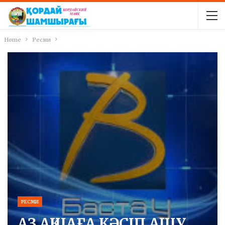
Home
Ресми
РЕСМИ
АЗ АҚШАҒА КӘСІП АШУ