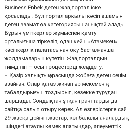
Business.Enbek деген жаңа портал іске
қосылады. Бұл портал арқылы кәсіп ашамын
деген азамат өз категориясын анықтай алады.
Бұрын үміткерлер жұмыспен қамту
орталығына тіркеліп, одан кейін «Атамекен»
кәсіпкерлік палатасынан оқу басталғанша
жолдамаларын күтетін. Жаңа порталдың
тиімділігі – осы процестерді жеңілдету.
– Қазір халықтың арасында жобаға деген сенім
азайған. Олар қағаз жинап әр мекеменің
табалдырығын тоздырып, кезекке тұрудан
шаршады. Сондықтан ұтқан гранттарды да
сайтқа салып отыру керек. Ал өзгерістерге сай
29 жасқа дейінгі жастар, көпбалалы аналардың
ішіндегі атаулы көмек алатындар, әлеуметтік