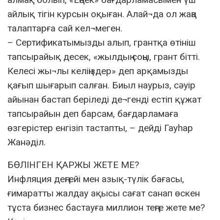
айлық тігін курсын оқыған. Алай¬да ол жаңа
талаптарға сай кел¬меген.
– Сертификатымызды алып, грантқа өтініш
тапсырайық десек, «жылдың соңы, грант бітті.
Келесі жы¬лы келіңіздер» деп арқамызды
қағып шығарып салған. Биыл наурыз, сәуір
айынан бастап беріледі де¬генді естіп құжат
тапсырайын деп барсам, бағдарламаға
өзгерістер енгізіп тастапты, – дейді Гауһар
Жанәділ.
БӨЛІНГЕН ҚАРЖЫ ЖЕТЕ МЕ?
Инфляция деңгейі мен азық-түлік бағасы,
ғимаратты жалдау ақысы сағат санап өскен
тұста бизнес бастауға миллион теңге жете ме?