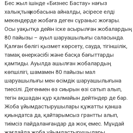
Бес жыл ішінде «Бизнес Бастау» нағыз
халықтың жобасына айналды, әсіресе елді
мекендерде жобаға деген сұраныс жоғары.
Осы уақытқа дейін іске асырылған жобалардың
80 пайызы – ауыл шаруашылығы саласында.
Қалған бөлігі қызмет көрсету, сауда, тігіншілік,
тамақ өнеркәсібі және басқа бағыттарды
қамтиды. Ауылда ашылған жобалардың
көпшілігі, шамамен 80 пайызы мал
шаруашылығы мен өсімдік шаруашылығына
тиесілі. Дегенмен өз сиырын өзі сатып алып,
тегін ақшадан құр қалмайын дейтіндер де бар.
Жоба ұйымдастырушылары құжатты қанша
қиындатса да, қайтарымсыз грантты алып,
тиімсіз пайдаланғандар да жоқ емес. Мұндай
жағдайда жоба ұйымдастырушылары