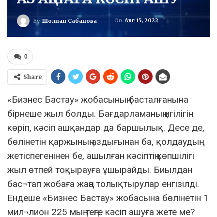
On
Авг 15, 2022
By
Шолпан Сабанова
0
Share
«Бизнес Бастау» жобасының басталғанына
бірнеше жыл болды. Бағдарламаның игілігін
көріп, кәсіп ашқандар да баршылық. Десе де,
бөлінетін қаржының аздығынан ба, қолдаудың
жетіспегенінен бе, ашылған кәсіптің көпшілігі
жыл өтпей тоқырауға ұшырайды. Биылдан
бас¬тап жобаға жаңа толықтырулар енгізілді.
Ендеше «Бизнес Бастау» жобасына бөлінетін 1
мил¬лион 225 мың теңге кәсіп ашуға жете ме?