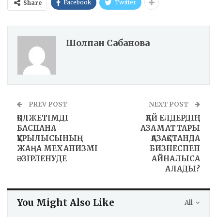
Facebook
Twitter
Share
Шолпан Сабанова
PREV POST
NEXT POST
ҚОЛЖЕТІМДІ
ҚАЙ ЕЛДЕРДІҢ
БАСПАНА
АЗАМАТТАРЫ
ҚҰРЫЛЫСЫНЫҢ
ҚАЗАҚСТАНДА
ЖАҢА МЕХАНИЗМІ
БИЗНЕСПЕН
ӘЗІРЛЕНУДЕ
АЙНАЛЫСА
АЛАДЫ?
You Might Also Like
All