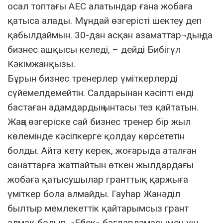
осал топтағы АЕС алатындар ғана жобаға
қатыса алады. Мұндай өзгерісті шектеу деп
қабылдаймын. 30-дан асқан азаматтар¬дың да
бизнес ашқысы келеді, – дейді Бибігүл
Кәкімжанқызы.
Бұрын бизнес тренерлер үміткерлерді
сүйемелдемейтін. Салдарынан кәсіпті енді
бастаған адамдардың ынтасы тез қайтатын.
Жаңа өзгеріске сай бизнес тренер бір жыл
көлемінде кәсіпкерге қолдау көрсететін
болды. Айта кету керек, жоғарыда аталған
санаттарға жатпайтын өткен жылдардағы
жобаға қатысушылар гранттық қаржыға
үміткер бола алмайды. Гауһар Жанәділ
былтыр мемлекеттік қайтарымсыз грант
алмақ болып, «Еңбек» бағдарламасымен үш