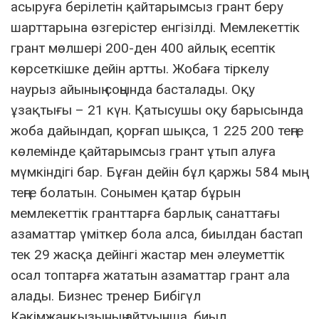
асыруға берілетін қайтарымсыз грант беру
шарттарына өзгерістер енгізілді. Мемлекеттік
грант мөлшері 200-ден 400 айлық есептік
көрсеткішке дейін артты. Жобаға тіркелу
наурыз айының соңында басталады. Оқу
ұзақтығы – 21 күн. Қатысушы оқу барысында
жоба дайындап, қорғап шықса, 1 225 200 теңге
көлемінде қайтарымсыз грант ұтып алуға
мүмкіндігі бар. Бұған дейін бұл қаржы 584 мың
теңге болатын. Сонымен қатар бұрын
мемлекеттік гранттарға барлық санаттағы
азаматтар үміткер бола алса, биылдан бастап
тек 29 жасқа дейінгі жастар мен әлеуметтік
осал топтарға жататын азаматтар грант ала
алады. Бизнес тренер Бибігүл
Кәкімжанқызының айтуынша, биыл