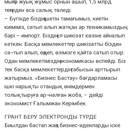
мыңға жуық жұмыс орнын ашып, 1,5 млрд
теңгеден аса салық төледі.
– Бүгінде біздің ішетін тамағымыз, киетін
киіміміз, сатып алып жатқан әр техникамыздың
бәрі – импорт. Біздің ел шикізат көзіне айналып
кеткен. Басқа мемлекеттер шикізатты бізден
са¬тып алып, өңдеп, өзімізге қайта сатып отыр.
Одан мемлекетіміздің экономикасы өспейді. Біз
тек басқа мемлекеттердің табысын арттырып
жатырмыз. «Бизнес Бастау» бағдарламасы
ішкі нарықты отандық өнімдермен
толықтыруға ар¬налған жоба, – дейді
экономист Ғалымжан Керімбек.
ГРАНТ БЕРУ ЭЛЕКТРОНДЫ ТҮРДЕ
Биылдан бастап жаңа бизнес-идеяларды іске