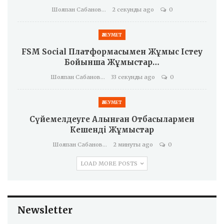
Шолпан Сабанова
2 секунды ago
0
ӘЛЕУМЕТ
FSM Social Платформасымен Жұмыс Істеу
Бойынша Жұмыстар…
Шолпан Сабанова
33 секунды ago
0
ӘЛЕУМЕТ
Сүйемелдеуге Алынған Отбасылармен
Кешенді Жұмыстар
Шолпан Сабанова
2 минуты ago
0
LOAD MORE POSTS
Newsletter