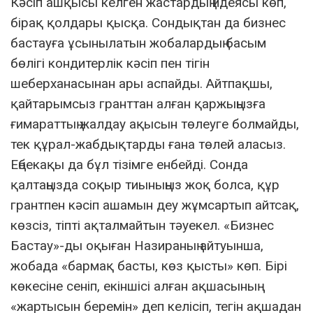
Кәсіп ашқысы келген жастардың идеясы көп,
бірақ қолдары қысқа. Сондықтан да бизнес
бастауға ұсынылатын жобалардың басым
бөлігі кондитерлік кәсіп пен тігін
шеберханасынан ары аспайды. Айтпақшы,
қайтарымсыз гранттан алған қаржыңызға
ғимараттың жалдау ақысын төлеуге болмайды,
тек құрал-жабдықтарды ғана төлей аласыз.
Еңбекақы да бұл тізімге енбейді. Сонда
қалтаңызда соқыр тиыныңыз жоқ болса, құр
грантпен кәсіп ашамын деу жұмсартып айтсақ,
көзсіз, тіпті ақталмайтын тәуекел. «Бизнес
Бастау»-ды оқыған Назираның айтуынша,
жобада «бармақ басты, көз қысты» көп. Бірі
көкесіне сеніп, екіншісі алған ақшасының
«жартысын беремін» деп келісіп, тегін ақшадан