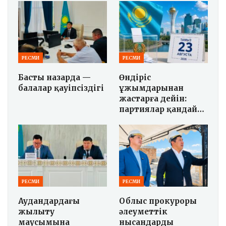
РЕСМИ
РЕСМИ
Басты назарда —
Өндіріс
балалар қауіпсіздігі
ұжымдарынан
жастарға дейін:
партиялар қандай…
РЕСМИ
РЕСМИ
Аудандардағы
Облыс прокуроры
жылыту
әлеуметтік
маусымына
нысандарды