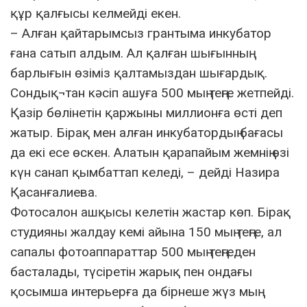
құр қалғысы келмейді екен.
– Алған қайтарымсыз грантыма инкубатор
ғана сатып алдым. Ал қалған шығынның
барлығын өзіміз қалтамыздан шығардық.
Сондық¬тан кәсіп ашуға 500 мың теңге жетпейді.
Қазір бөлінетін қаржыны миллионға өсті деп
жатыр. Бірақ мен алған инкубатордың бағасы
да екі есе өскен. Алатын қарапайым жемнің өзі
күн санап қымбаттап келеді, – дейді Назира
Қасанғалиева.
Фотосалон ашқысы келетін жастар көп. Бірақ
студияны жалдау кемі айына 150 мың теңге, ал
сапалы фотоаппараттар 500 мың теңгеден
басталады, түсіретін жарық пен ондағы
қосымша интерьерға да бірнеше жүз мың