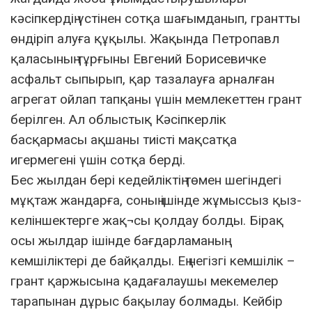
кәсіпкердің үстінен сотқа шағымданып, грантты
өндіріп алуға құқылы. Жақында Петропавл
қаласының тұрғыны Евгений Борисевичке
асфальт сыпырып, қар тазалауға арналған
агрегат ойлап тапқаны үшін мемлекеттен грант
берілген. Ал облыстық Кәсіпкерлік
басқармасы ақшаны тиісті мақсатқа
игермегені үшін сотқа берді.
Бес жылдан бері кедейліктің төмен шегіндегі
мұқтаж жандарға, соның ішінде жұмыссыз қыз-
келіншектерге жақ¬сы қолдау болды. Бірақ
осы жылдар ішінде бағдарламаның
кемшіліктері де байқалды. Ең негізгі кемшілік –
грант қаржысына қадағалаушы мекемелер
тарапынан дұрыс бақылау болмады. Кейбір