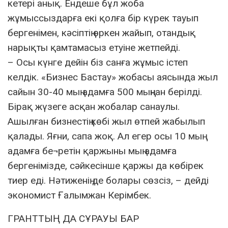
кетері анық. Ендеше бұл жоба
жұмыссыздарға екі қолға бір күрек тауып
бергенімен, кәсіптің өркен жайып, отандық
нарықты қамтамасыз етуіне жетпейді.
– Осы күнге дейін біз санға жұмыс істеп
келдік. «Бизнес Бастау» жобасы аясында жыл
сайын 30-40 мың адамға 500 мыңнан берілді.
Бірақ жүзеге асқан жобалар санаулы.
Ашылған бизнестің көбі жыл өтпей жабылып
қалады. Яғни, сапа жоқ. Ал егер осы 10 мың
адамға бе¬ретін қаржыны мың адамға
бергенімізде, сәйкесінше қаржы да көбірек
тиер еді. Нәтиженің де болары сөзсіз, – дейді
экономист Ғалымжан Керімбек.
ГРАНТТЫҢ ДА СҰРАУЫ БАР