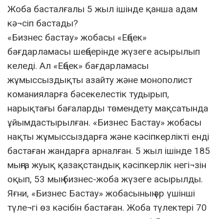
Жоба басталғалы 5 жыл ішінде қанша адам
кә¬сіп бастады?
«Бизнес бастау» жобасы «Еңбек»
бағдарламасы шеңберінде жүзеге асырылып
келеді. Ал «Еңбек» бағдарламасы
жұмыссыздықты азайту және монополист
команияларға бәсекелестік тудырып,
нарықтағы бағаларды төмендету мақсатында
ұйымдастырылған. «Бизнес Бастау» жобасы
нақты жұмыссыздарға және кәсіпкерлікті енді
бастаған жандарға арналған. 5 жыл ішінде 185
мыңға жуық қазақстандық кәсіпкерлік негі¬зін
оқып, 53 мың бизнес-жоба жүзеге асырылды.
Яғни, «Бизнес Бастау» жобасының әр үшінші
түле¬гі өз кәсібін бастаған. Жоба түлектері 70