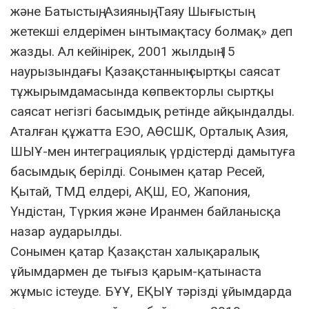
және Батыстың, Азияның, Таяу Шығыстың
жетекші елдерімен ынтымақтасу болмақ» деп
жазды. Ал кейінірек, 2001 жылдың 15
наурызындағы Қазақстанның сыртқы саясат
тұжырымдамасында көпвекторлы сыртқы
саясат негізгі басымдық ретінде айқындалды.
Аталған құжатта ЕЭО, АӨСШК, Орталық Азия,
ШЫҰ-мен интеграциялық үрдістерді дамытуға
басымдық берілді. Сонымен қатар Ресей,
Қытай, ТМД елдері, АҚШ, ЕО, Жапония,
Үндістан, Түркия және Иранмен байланысқа
назар аударылды.
Сонымен қатар Қазақстан халықаралық
ұйымдармен де тығыз қарым-қатынаста
жұмыс істеуде. БҰҰ, ЕҚЫҰ тәрізді ұйымдарда