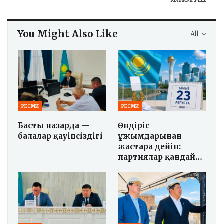
You Might Also Like
All
РЕСМИ
РЕСМИ
Басты назарда —
Өндіріс
балалар қауіпсіздігі
ұжымдарынан
жастарға дейін:
партиялар қандай…