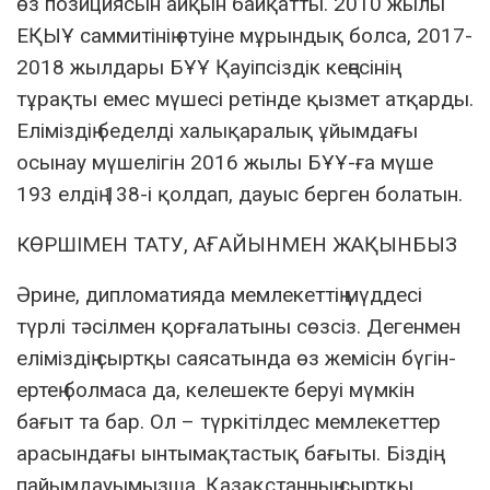
өз позициясын айқын байқатты. 2010 жылы
ЕҚЫҰ саммитінің өтуіне мұрындық болса, 2017-
2018 жылдары БҰҰ Қауіпсіздік кеңесінің
тұрақты емес мүшесі ретінде қызмет атқарды.
Еліміздің беделді халықаралық ұйымдағы
осынау мүшелігін 2016 жылы БҰҰ-ға мүше
193 елдің 138-і қолдап, дауыс берген болатын.
КӨРШІМЕН ТАТУ, АҒАЙЫНМЕН ЖАҚЫНБЫЗ
Әрине, дипломатияда мемлекеттің мүддесі
түрлі тәсілмен қорғалатыны сөзсіз. Дегенмен
еліміздің сыртқы саясатында өз жемісін бүгін-
ертең болмаса да, келешекте беруі мүмкін
бағыт та бар. Ол – түркітілдес мемлекеттер
арасындағы ынтымақтастық бағыты. Біздің
пайымдауымызша, Қазақстанның сыртқы