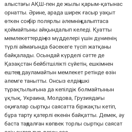
алыстағы АҚШ-пен де жылы қарым-қатынас
орнатты. Әрине, арада ширек ғасыр уақыт
өткен соң бір полярлы әлемнің қалыптаса
қоймайтыны айқындалып келеді. Қуатты
мемлекеттердің өз мүдделері үшін дүниенің
түрлі аймағында бәсекеге түсіп жатқаны
байқалады. Осындай күрделі сәтте де
Қазақстан бейбітшілікті сүйетін, ешкімнен
ештеңе дауламайтын мемлекет ретінде өзін
әлемге танытты. Онсыз елдің ішкі
тұрақтылығына да кепілдік болмайтынын
ұқтық. Украина, Молдова, Грузиядағы
оқиғалар сыртқы саясатта біржақты кетіп,
бұра тарту қатерлі екенін байқатты. Демек, әу
баста таңдалған көпвек торлы сыртқы саясат