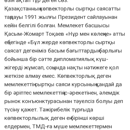
өзін ақтап тұр деген сөз.
Қазақстанның көпвекторлы сыртқы саясатты
таңдауы 1991 жылғы Президент сайлауынан
кейін белгілі болған. Мемлекет басшысы
Қасым-Жомарт Тоқаев «Нұр мен көлеңке» атты
еңбегінде «Бұл жерде көпвекторлы сыртқы
саясат дегеніміз басым бағыттардың барлығы
бойынша бір сәтте дипломатиялық күш-
жігерді жұмсап, соңында нақты нәтижеге қол
жеткізе алмау емес. Көпвекторлық деген
мемлекеттің сыртқы саяси курсының қандай да
бір әріптес мемлекеттің іс-әрекетінен, әлемдік
рынок конъюнктурасынан тәуелсіз болуы деп
түсіну қажет. Тәжірибелік тұрғыда
көпвекторлылық деген ең бірінші көрші
елдермен, ТМД-ға мүше мемлекеттермен