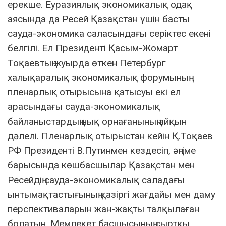
ерекше. Еуразиялық экономикалық одақ
аясында да Ресей Қазақстан үшін басты
сауда-экономика саласындағы серіктес екені
белгілі. Ел Президенті Қасым-Жомарт
Тоқаевтың жуырда өткен Петербург
халықаралық экономикалық форумының
пленарлық отырысына қатысуы екі ел
арасындағы сауда-экономикалық
байланыстардың нық орнағанының айқын
дәлелі. Пленарлық отырыстан кейін Қ.Тоқаев
РФ Президенті В.Путинмен кездесіп, әңгіме
барысында көшбасшылар Қазақстан мен
Ресейдің сауда-экономикалық саладағы
ынтымақтастығының қазіргі жағдайы мен даму
перспективаларын жан-жақты талқылаған
болатын. Мемлекет басшысының сыртқы