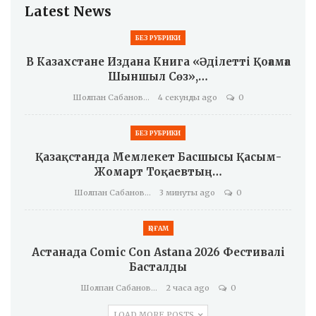
Latest News
БЕЗ РУБРИКИ
В Казахстане Издана Книга «Әділетті Қоғамға
Шыншыл Сөз»,…
Шолпан Сабанова
4 секунды ago
0
БЕЗ РУБРИКИ
Қазақстанда Мемлекет Басшысы Қасым-
Жомарт Тоқаевтың…
Шолпан Сабанова
3 минуты ago
0
ҚОҒАМ
Астанада Comic Con Astana 2026 Фестивалі
Басталды
Шолпан Сабанова
2 часа ago
0
LOAD MORE POSTS