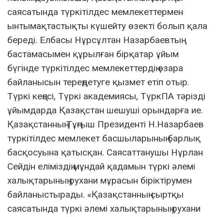
саясатында түркітілдес мемлекеттермен
ынтымақтастықты күшейту өзекті болып қала
береді. Елбасы Нұрсұлтан Назарбаевтың
бастамасымен құрылған бірқатар ұйым
бүгінде түркітілдес мемлекеттердің өзара
байланысын тереңдетуге қызмет етіп отыр.
Түркі кеңесі, Түркі академиясы, ТүркПА тәрізді
ұйымдарда Қазақстан шешуші орындарға ие.
Қазақстанның Тұңғыш Президенті Н.Назарбаев
түркітілдес мемлекет басшыларының барлық
басқосуына қатысқан. Саясаттанушы Нұрлан
Сейдін еліміздің мұндай қадамын түркі әлемі
халықтарының рухани мұрасын біріктірумен
байланыстырады. «Қазақстанның сыртқы
саясатында түркі әлемі халықтарының рухани