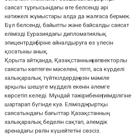
саясат тұрғысындағы өте белсенді әрі
нәтижелі жұмыстары алда да жалғаса бермек.
Бұл белсенді, байыпты және байсалды саясат
елімізді Еуразиядағы дипломатиялық
эпицентрдің біріне айналдыруға өз үлесін
қосатыны анық.
Қорыта айтқанда, Қазақстанның көпвекторлы
саясаты көптеген мәселені, тіпті, аса күрделі
халықаралық түйткілдердің өзін мәміле
арқылы шешуге мүдделі екенін әлемге
көрсетіп келеді. Мұндай тәжірибенің тиімділігіне
шартарап бүгінде куә. Еліміздің сыртқы
саясатындағы бағыттар Қазақстанның
халықаралық беделін сақтап, әлемдік
аренадағы рөлін күшейтетіні сөзсіз.