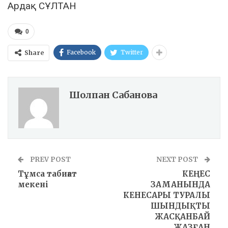
Ардақ СҰЛТАН
0
Facebook
Twitter
Share
Шолпан Сабанова
PREV POST
NEXT POST
Тұмса табиғат
КЕҢЕС
мекені
ЗАМАНЫНДА
КЕНЕСАРЫ ТУРАЛЫ
ШЫНДЫҚТЫ
ЖАСҚАНБАЙ
ЖАЗҒАН