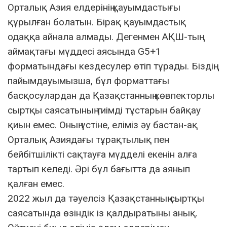
Орталық Азия елдерінің қауымдастығы
құрылған болатын. Бірақ қауымдастық
одаққа айнала алмады. Дегенмен АҚШ-тың
аймақтағы мүддесі аясында G5+1
форматындағы кездесулер өтіп тұрады. Біздің
пайымдауымызша, бұл форматтағы
басқосулардан да Қазақстанның көвпекторлы
сыртқы саясатының тиімді тұстарын байқау
қиын емес. Оның үстіне, еліміз әу бастан-ақ
Орталық Азиядағы тұрақтылық пен
бейбітшілікті сақтауға мүдделі екенін алға
тартып келеді. Әрі бұл бағытта да аянып
қалған емес.
2022 жыл да тәуелсіз Қазақстанның сыртқы
саясатында өзіндік із қалдыратыны анық.