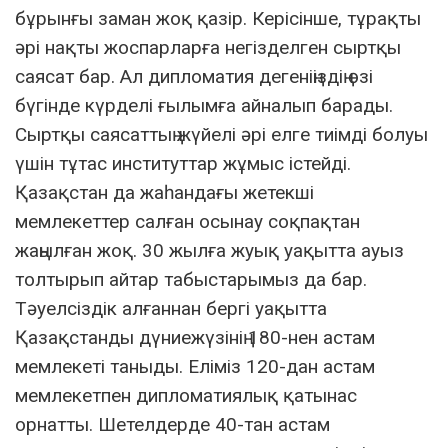
бұрынғы заман жоқ қазір. Керісінше, тұрақты
әрі нақты жоспарларға негізделген сыртқы
саясат бар. Ал дипломатия дегеніңіздің өзі
бүгінде күрделі ғылымға айналып барады.
Сыртқы саясаттың жүйелі әрі елге тиімді болуы
үшін тұтас институттар жұмыс істейді.
Қазақстан да жаһандағы жетекші
мемлекеттер салған осынау соқпақтан
жаңылған жоқ. 30 жылға жуық уақытта ауыз
толтырып айтар табыстарымыз да бар.
Тәуелсіздік алғаннан бергі уақытта
Қазақстанды дүниежүзінің 180-нен астам
мемлекеті таныды. Еліміз 120-дан астам
мемлекетпен дипломатиялық қатынас
орнатты. Шетелдерде 40-тан астам