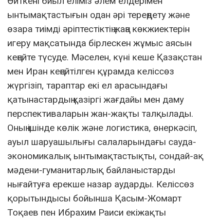
Өйткені биыл еліміз әлем елдерімен
ынтымақтастығын одан әрі тереңдету және
өзара тиімді әріптестіктің жаңа көкжиектерін
игеру мақсатында бірлескен жұмыс аясын
кеңейте түсуде. Мәселен, күні кеше Қазақстан
мен Иран кеңейтілген құрамда келіссөз
жүргізіп, тараптар екі ел арасындағы
қатынастардың қазіргі жағдайы мен даму
перспективаларын жан-жақты талқылады.
Оның ішінде көлік және логистика, өнеркәсіп,
ауыл шаруашылығы салаларындағы сауда-
экономикалық ынтымақтастықты, сондай-ақ
мәдени-гуманитарлық байланыстарды
нығайтуға ерекше назар аударды. Келіссөз
қорытындысы бойынша Қасым-Жомарт
Тоқаев пен Ибрахим Раиси екіжақты