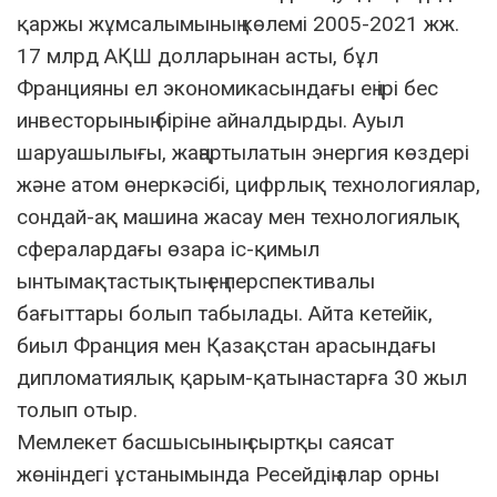
қаржы жұмсалымының көлемі 2005-2021 жж.
17 млрд АҚШ долларынан асты, бұл
Францияны ел экономикасындағы ең ірі бес
инвесторының біріне айналдырды. Ауыл
шаруашылығы, жаңартылатын энергия көздері
және атом өнеркәсібі, цифрлық технологиялар,
сондай-ақ машина жасау мен технологиялық
сфералардағы өзара іс-қимыл
ынтымақтастықтың ең перспективалы
бағыттары болып табылады. Айта кетейік,
биыл Франция мен Қазақстан арасындағы
дипломатиялық қарым-қатынастарға 30 жыл
толып отыр.
Мемлекет басшысының сыртқы саясат
жөніндегі ұстанымында Ресейдің алар орны