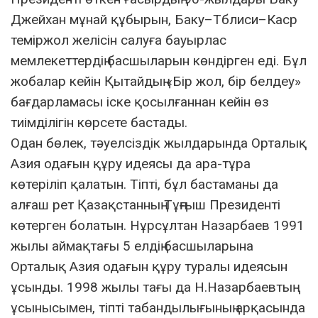
Джейхан мұнай құбырын, Баку–Тблиси–Каср
теміржол желісін салуға бауырлас
мемлекеттердің басшыларын көндірген еді. Бұл
жобалар кейін Қытайдың «Бір жол, бір белдеу»
бағдарламасы іске қосылғаннан кейін өз
тиімділігін көрсете бастады.
Одан бөлек, тәуелсіздік жылдарында Орталық
Азия одағын құру идеясы да ара-тұра
көтеріліп қалатын. Тіпті, бұл бастаманы да
алғаш рет Қазақстанның Тұңғыш Президенті
көтерген болатын. Нұрсұлтан Назарбаев 1991
жылы аймақтағы 5 елдің басшыларына
Орталық Азия одағын құру туралы идеясын
ұсынды. 1998 жылы тағы да Н.Назарбаевтың
ұсынысымен, тіпті табандылығының арқасында