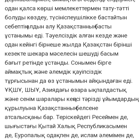
одан қалса көрші мемлекеттермен тату-тәтті
болуды көздеу, түсініспеушілікке бастайтын
себептің алдын алу Қазақстанның басты
ұстанымы еді. Тәуелсіздік алған кезде және
одан кейінгі бірнеше жылда Қазақстан бірінші
кезекте шекара мәселесін шешуді басым
бағыт ретінде ұстанды. Сонымен бірге
аймақтық және әлемдік қауіпсіздік
тұрғысынан да өз ұстанымын айқындаған еді.
ҰҚШҰ, ШЫҰ, Азиядағы өзара ықпалдастық
және сенім шаралары кеңесі тәрізді ұйымдардың
құрылуына Қазақстанның белсене
атсалысқаны бар. Теріскейдегі Ресеймен де,
шығыстағы Қытай Халық Республикасымен
де, Еуропалық одақпен де, ислам әлемімен де,