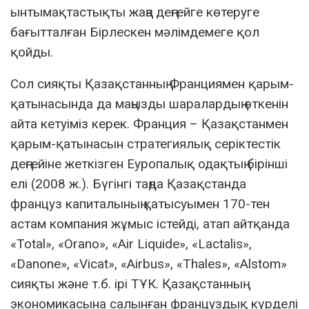
ынтымақтастықты жаңа деңгейге көтеруге
бағытталған Бірлескен мәлімдемеге қол
қойды.
Сол сияқты Қазақстанның Франциямен қарым-
қатынасында да маңызды шаралардың өткенін
айта кетуіміз керек. Франция – Қазақстанмен
қарым-қатынасын стратегиялық серіктестік
деңгейіне жеткізген Еуропалық одақтың бірінші
елі (2008 ж.). Бүгінгі таңда Қазақстанда
француз капиталының қатысуымен 170-тен
астам компания жұмыс істейді, атап айтқанда
«Total», «Orano», «Air Liquide», «Lactalis»,
«Danone», «Vicat», «Airbus», «Thales», «Alstom»
сияқты және т.б. ірі ТҰК. Қазақстанның
экономикасына салынған француздық күрделі