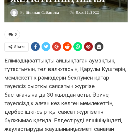
On
Июн 22, 2022
By
Шолпан Сабанова
0
Share
Еліміздің азаттықты айшықтаған аумақтық
тұтастығын, төл валютасын, Қарулы Күштерін,
мемлекеттік рәміздерін бекітумен қатар
тәуелсіз сыртқы саясатын жүргізе
бастағанына да 30 жылдан асты. Әрине,
тәуелсіздік алған кез келген мемлекеттің
дербес ішкі-сыртқы саясат жүргізетіні
бұлжымас қағида. Елдестіруді елшінің міндеті,
жауластыруды жаушының қызметі санаған