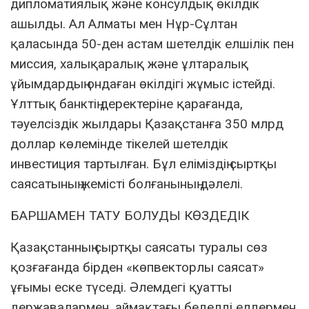
дипломатиялық және консулдық өкілдік
ашылды. Ал Алматы мен Нұр-Сұлтан
қаласында 50-ден астам шетелдік елшілік пен
миссия, халықаралық және ұлтаралық
ұйымдардың ондаған өкілдігі жұмыс істейді.
Ұлттық банктің деректеріне қарағанда,
тәуелсіздік жылдары Қазақстанға 350 млрд
доллар көлемінде тікелей шетелдік
инвестиция тартылған. Бұл еліміздің сыртқы
саясатының жемісті болғанының дәлелі.
БАРШАМЕН ТАТУ БОЛУДЫ КӨЗДЕДІК
Қазақстанның сыртқы саясаты туралы сөз
қозғағанда бірден «көпвекторлы саясат»
ұғымы еске түседі. Әлемдегі қуатты
державалармен, аймақтағы беделді елдермен,