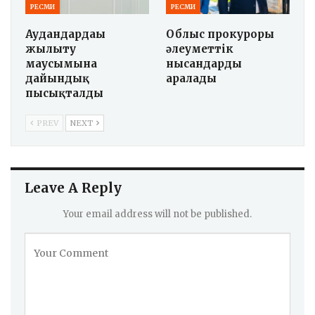
РЕСМИ
РЕСМИ
Аудандардағы
Облыс прокуроры
жылыту
әлеуметтік
маусымына
нысандарды
дайындық
аралады
пысықталды
PREV
NEXT
Leave A Reply
Your email address will not be published.