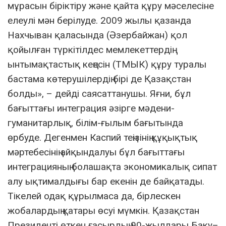
мұрасын біріктіру және қайта құру мәселесіне
елеулі мән берілуде. 2009 жылы қазанда
Нахчыван қаласында (Әзербайжан) қол
қойылған түркітілдес мемлекеттердің
ынтымақтастық кеңесін (ТМЫК) құру туралы
бастама көтерушілердің бірі де Қазақстан
болды», – дейді саясаттанушы. Яғни, бұл
бағыттағы интеграция әзірге мәдени-
гуманитарлық, білім-ғылым бағытында
өрбуде. Дегенмен Каспий теңізінің құқықтық
мәртебесінің айқындалуы бұл бағыттағы
интеграцияның болашақта экономикалық сипат
алу ықтималдығы бар екенін де байқатады.
Тікелей одақ құрылмаса да, бірлескен
жобалардың қатары өсуі мүмкін. Қазақстан
Президенті өткен ғасырдың 90-жылдары Баку–