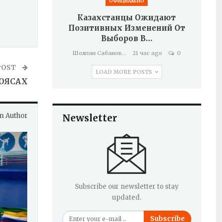
ОФИЦИАЛЬНО
Казахстанцы Ожидают
Позитивных Изменений От
Выборов В…
Шолпан Сабанова
21 час ago
0
POST
LOAD MORE POSTS
ПОЯСАХ
m Author
Newsletter
Subscribe our newsletter to stay
updated.
Subscribe