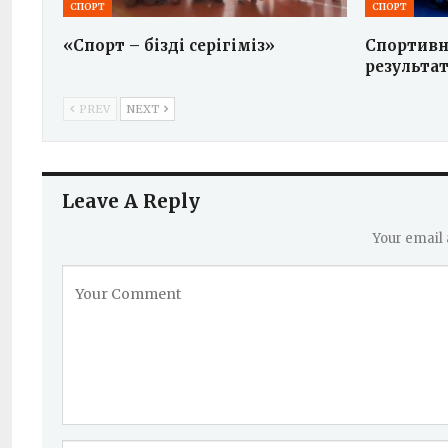
СПОРТ
СПОРТ
«Спорт – біздің серігіміз»
Спортивн
результа
PREV
NEXT
Leave A Reply
Your email 