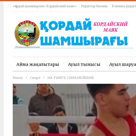
«Қордай шамшырағы-Кордайский маяк»
Редактор бағаны
Колонка редак
Аймақ жаңалықтары
Ауыл тынысы
Ауыл шару
Home
Спорт
НА РИНГЕ СИЛЬНЕЙШИЕ