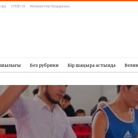
тора
COVID-19
Мемлекеттік бағдарлама
ашылығы
Без рубрики
Бір шаңырақ астында
Вели