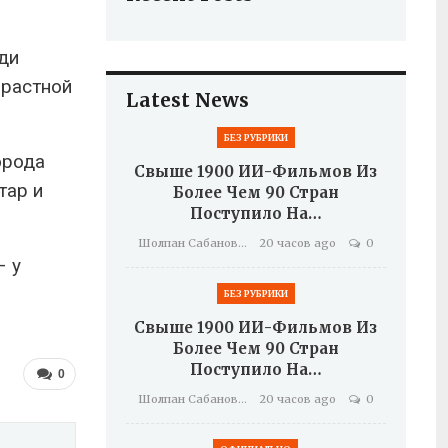
ди
зрастной
Latest News
БЕЗ РУБРИКИ
орода
Свыше 1900 ИИ-Фильмов Из
тар и
Более Чем 90 Стран
Поступило На…
Шолпан Сабанова
20 часов ago
0
– у
БЕЗ РУБРИКИ
Свыше 1900 ИИ-Фильмов Из
Более Чем 90 Стран
Поступило На…
0
Шолпан Сабанова
20 часов ago
0