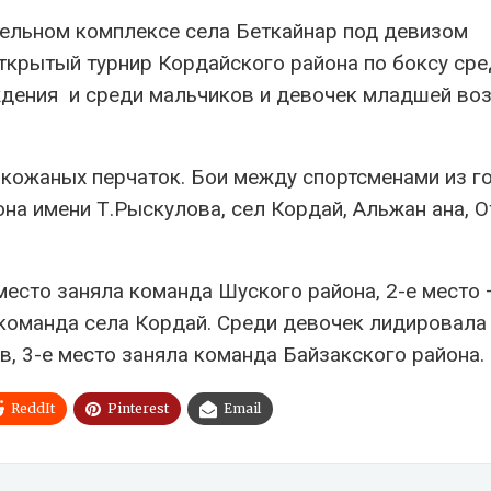
тельном комплексе села Беткайнар под девизом
ткрытый турнир Кордайского района по боксу сре
ждения и среди мальчиков и девочек младшей во
 кожаных перчаток. Бои между спортсменами из г
она имени Т.Рыскулова, сел Кордай, Альжан ана, О
есто заняла команда Шуского района, 2-е место 
 команда села Кордай. Среди девочек лидировала
в, 3-е место заняла команда Байзакского района.
ReddIt
Pinterest
Email