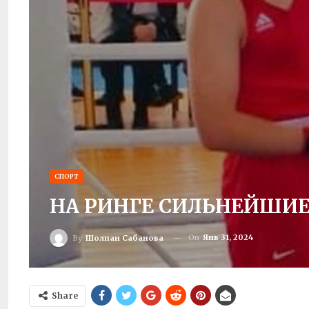
СПОРТ
НА РИНГЕ СИЛЬНЕЙШИ
On
Янв 31, 2024
By
Шолпан Сабанова
Share