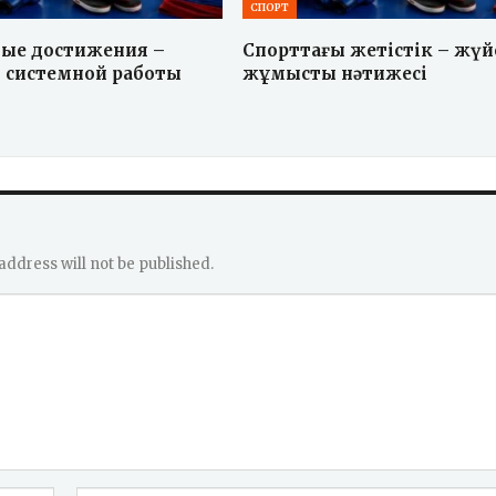
СПОРТ
ые достижения –
Спорттағы жетістік – жүй
т системной работы
жұмыстың нәтижесі
address will not be published.